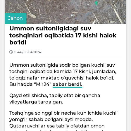
Jahon
Ummon sultonligidagi suv
toshqinlari oqibatida 17 kishi halok
bo‘ldi
11:44 / 16.04.2024
Ummon sultonligida sodir bo‘lgan kuchli suv
toshqini oqibatida kamida 17 kishi, jumladan,
to‘qqiz nafar maktab o‘quvchisi halok bo‘ldi.
Bu haqda “Mir24”
xabar berdi.
Qayd etilishicha, tabiiy ofat bir qancha
viloyatlarga tarqalgan.
Toshqinga so‘nggi bir necha kun ichida kuchli
yomg‘ir sabab bo‘lgani aytilmoqda.
Qutqaruvchilar esa tabiiy ofatdan omon