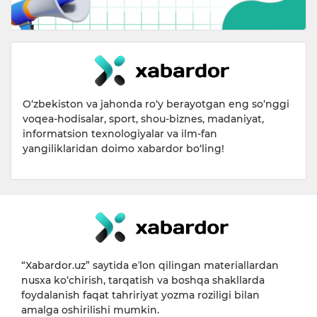
O‘zbekiston va jahonda ro‘y berayotgan eng so‘nggi
voqea-hodisalar, sport, shou-biznes, madaniyat,
informatsion texnologiyalar va ilm-fan
yangiliklaridan doimo xabardor bo‘ling!
“Xabardor.uz” saytida eʼlon qilingan materiallardan
nusxa ko‘chirish, tarqatish va boshqa shakllarda
foydalanish faqat tahririyat yozma roziligi bilan
amalga oshirilishi mumkin.