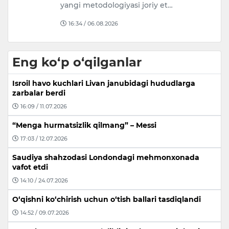
yangi metodologiyasi joriy et…
s
16:34 / 06.08.2026
Eng ko‘p o‘qilganlar
Isroil havo kuchlari Livan janubidagi hududlarga
zarbalar berdi
16:09 / 11.07.2026
“Menga hurmatsizlik qilmang” – Messi
17:03 / 12.07.2026
Saudiya shahzodasi Londondagi mehmonxonada
vafot etdi
14:10 / 24.07.2026
O‘qishni ko‘chirish uchun o‘tish ballari tasdiqlandi
14:52 / 09.07.2026