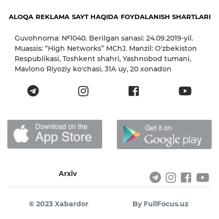
ALOQA
REKLAMA
SAYT HAQIDA
FOYDALANISH SHARTLARI
Guvohnoma: №1040. Berilgan sanasi: 24.09.2019-yil.
Muassis: “High Networks” MChJ. Manzil: O'zbekiston
Respublikasi, Toshkent shahri, Yashnobod tumani,
Mavlono Riyoziy ko'chasi, 31А uy, 20 xonadon
Arxiv
© 2023 Xabardor
By FullFocus.uz