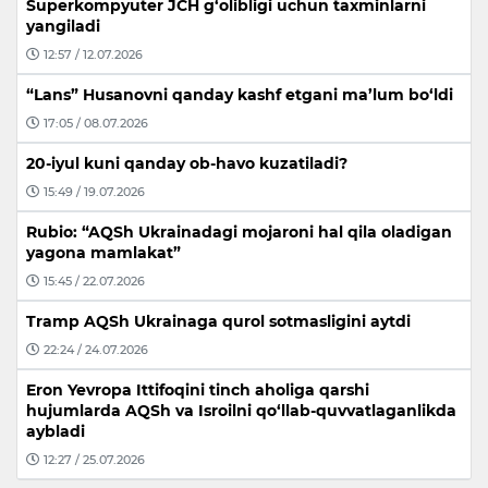
Superkompyuter JCH g‘olibligi uchun taxminlarni
yangiladi
12:57 / 12.07.2026
“Lans” Husanovni qanday kashf etgani ma’lum bo‘ldi
17:05 / 08.07.2026
20-iyul kuni qanday ob-havo kuzatiladi?
15:49 / 19.07.2026
Rubio: “AQSh Ukrainadagi mojaroni hal qila oladigan
yagona mamlakat”
15:45 / 22.07.2026
Tramp AQSh Ukrainaga qurol sotmasligini aytdi
22:24 / 24.07.2026
Eron Yevropa Ittifoqini tinch aholiga qarshi
hujumlarda AQSh va Isroilni qo‘llab-quvvatlaganlikda
aybladi
12:27 / 25.07.2026