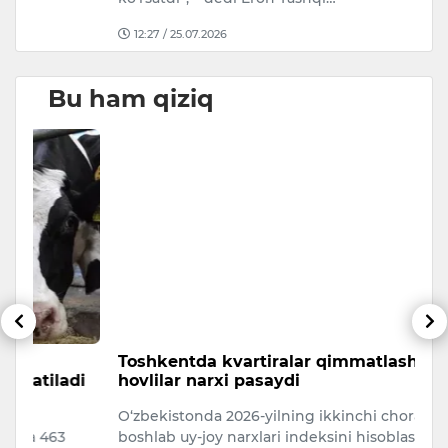
12:27 / 25.07.2026
Bu ham qiziq
Toshkentda kvartiralar qimmatlashdi,
M
di
hovlilar narxi pasaydi
ot
O‘zbekistonda 2026-yilning ikkinchi choragidan
M
boshlab uy-joy narxlari indeksini hisoblashning
Se