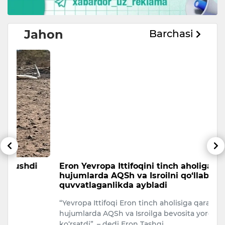
Jahon
Barchasi
Eron Yevropa Ittifoqini tinch aholiga qarshi
T
hujumlarda AQSh va Isroilni qo‘llab-
a
quvvatlaganlikda aybladi
A
“Yevropa Ittifoqi Eron tinch aholisiga qaratilgan
Uk
hujumlarda AQSh va Isroilga bevosita yordam
ko‘rsatdi”, – dedi Eron Tashqi…