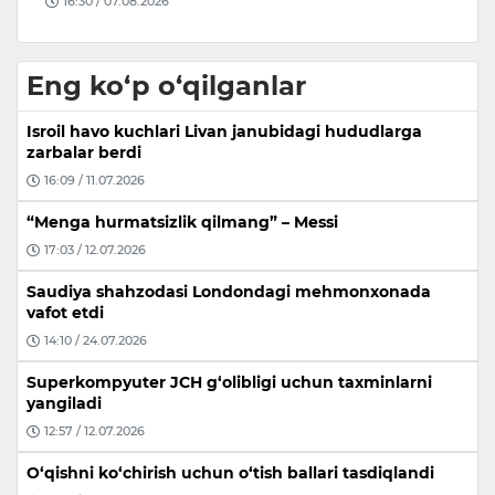
16:30 / 07.08.2026
Eng ko‘p o‘qilganlar
Isroil havo kuchlari Livan janubidagi hududlarga
zarbalar berdi
16:09 / 11.07.2026
“Menga hurmatsizlik qilmang” – Messi
17:03 / 12.07.2026
Saudiya shahzodasi Londondagi mehmonxonada
vafot etdi
14:10 / 24.07.2026
Superkompyuter JCH g‘olibligi uchun taxminlarni
yangiladi
12:57 / 12.07.2026
O‘qishni ko‘chirish uchun o‘tish ballari tasdiqlandi