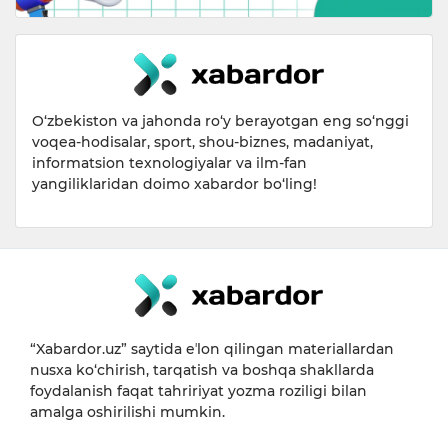
O‘zbekiston va jahonda ro‘y berayotgan eng so‘nggi
voqea-hodisalar, sport, shou-biznes, madaniyat,
informatsion texnologiyalar va ilm-fan
yangiliklaridan doimo xabardor bo‘ling!
“Xabardor.uz” saytida eʼlon qilingan materiallardan
nusxa ko‘chirish, tarqatish va boshqa shakllarda
foydalanish faqat tahririyat yozma roziligi bilan
amalga oshirilishi mumkin.