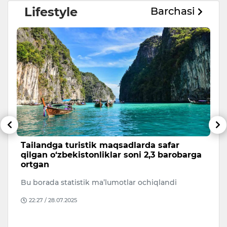
Lifestyle
Barchasi
Tailandga turistik maqsadlarda safar
S
qilgan o‘zbekistonliklar soni 2,3 barobarga
l
ortgan
p
Bu borada statistik ma’lumotlar ochiqlandi
Se
ha
22:27 / 28.07.2025
on