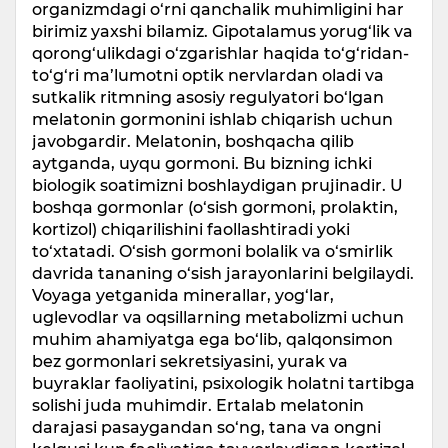
organizmdagi o‘rni qanchalik muhimligini har
birimiz yaxshi bilamiz. Gipotalamus yorug‘lik va
qorong‘ulikdagi o‘zgarishlar haqida to‘g‘ridan-
to‘g‘ri ma’lumotni optik nervlardan oladi va
sutkalik ritmning asosiy regulyatori bo‘lgan
melatonin gormonini ishlab chiqarish uchun
javobgardir. Melatonin, boshqacha qilib
aytganda, uyqu gormoni. Bu bizning ichki
biologik soatimizni boshlaydigan prujinadir. U
boshqa gormonlar (o‘sish gormoni, prolaktin,
kortizol) chiqarilishini faollashtiradi yoki
to‘xtatadi. O‘sish gormoni bolalik va o‘smirlik
davrida tananing o‘sish jarayonlarini belgilaydi.
Voyaga yetganida minerallar, yog‘lar,
uglevodlar va oqsillarning metabolizmi uchun
muhim ahamiyatga ega bo‘lib, qalqonsimon
bez gormonlari sekretsiyasini, yurak va
buyraklar faoliyatini, psixologik holatni tartibga
solishi juda muhimdir. Ertalab melatonin
darajasi pasaygandan so‘ng, tana va ongni