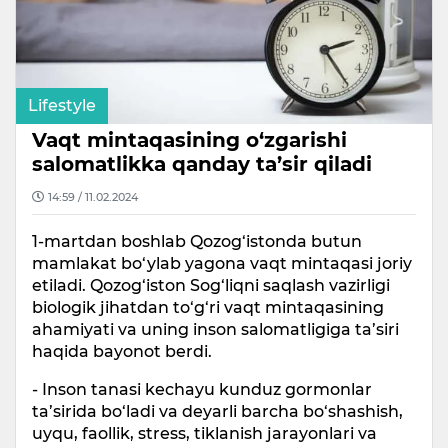
Lifestyle
Vaqt mintaqasining o‘zgarishi
salomatlikka qanday ta’sir qiladi
14:59 / 11.02.2024
1-martdan boshlab Qozog‘istonda butun
mamlakat bo‘ylab yagona vaqt mintaqasi joriy
etiladi. Qozog‘iston Sog‘liqni saqlash vazirligi
biologik jihatdan to‘g‘ri vaqt mintaqasining
ahamiyati va uning inson salomatligiga ta’siri
haqida bayonot berdi.
- Inson tanasi kechayu kunduz gormonlar
ta’sirida bo‘ladi va deyarli barcha bo‘shashish,
uyqu, faollik, stress, tiklanish jarayonlari va