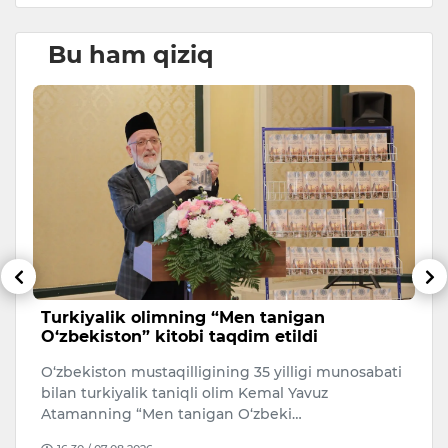
Bu ham qiziq
Turkiyalik olimning “Men tanigan
T
O‘zbekiston” kitobi taqdim etildi
v
a
O‘zbekiston mustaqilligining 35 yilligi munosabati
7-
ev
bilan turkiyalik taniqli olim Kemal Yavuz
yo
Atamanning “Men tanigan O‘zbeki…
no