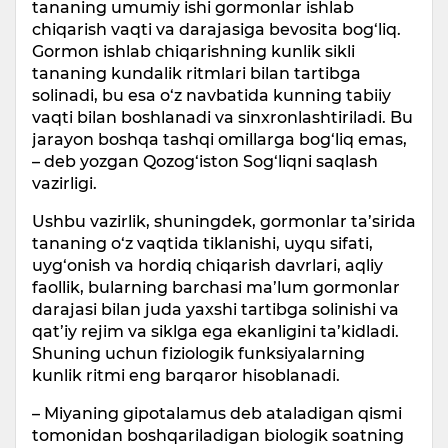
tananing umumiy ishi gormonlar ishlab
chiqarish vaqti va darajasiga bevosita bog‘liq.
Gormon ishlab chiqarishning kunlik sikli
tananing kundalik ritmlari bilan tartibga
solinadi, bu esa o‘z navbatida kunning tabiiy
vaqti bilan boshlanadi va sinxronlashtiriladi. Bu
jarayon boshqa tashqi omillarga bog‘liq emas,
– deb yozgan Qozog‘iston Sog‘liqni saqlash
vazirligi.
Ushbu vazirlik, shuningdek, gormonlar ta’sirida
tananing o‘z vaqtida tiklanishi, uyqu sifati,
uyg‘onish va hordiq chiqarish davrlari, aqliy
faollik, bularning barchasi ma’lum gormonlar
darajasi bilan juda yaxshi tartibga solinishi va
qat’iy rejim va siklga ega ekanligini ta’kidladi.
Shuning uchun fiziologik funksiyalarning
kunlik ritmi eng barqaror hisoblanadi.
– Miyaning gipotalamus deb ataladigan qismi
tomonidan boshqariladigan biologik soatning