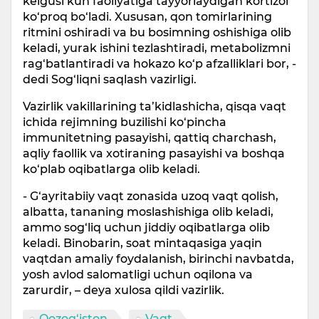
kelgusi kun faoliyatiga tayyorlaydigan kortizol
ko‘proq bo‘ladi. Xususan, qon tomirlarining
ritmini oshiradi va bu bosimning oshishiga olib
keladi, yurak ishini tezlashtiradi, metabolizmni
rag‘batlantiradi va hokazo ko‘p afzalliklari bor, -
dedi Sog‘liqni saqlash vazirligi.
Vazirlik vakillarining ta’kidlashicha, qisqa vaqt
ichida rejimning buzilishi ko‘pincha
immunitetning pasayishi, qattiq charchash,
aqliy faollik va xotiraning pasayishi va boshqa
ko‘plab oqibatlarga olib keladi.
- G‘ayritabiiy vaqt zonasida uzoq vaqt qolish,
albatta, tananing moslashishiga olib keladi,
ammo sog‘liq uchun jiddiy oqibatlarga olib
keladi. Binobarin, soat mintaqasiga yaqin
vaqtdan amaliy foydalanish, birinchi navbatda,
yosh avlod salomatligi uchun oqilona va
zarurdir, – deya xulosa qildi vazirlik.
Qozog‘iston
Vaqt