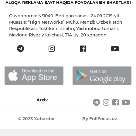
ALOQA
REKLAMA
SAYT HAQIDA
FOYDALANISH SHARTLARI
Guvohnoma: №1040. Berilgan sanasi: 24.09.2019-yil.
Muassis: “High Networks” MChJ. Manzil: O'zbekiston
Respublikasi, Toshkent shahri, Yashnobod tumani,
Mavlono Riyoziy ko'chasi, 31А uy, 20 xonadon
Arxiv
© 2023 Xabardor
By FullFocus.uz