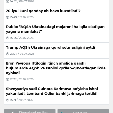
14:52 / 09.07.2026
20-iyul kuni qanday ob-havo kuzatiladi?
15:49 / 19.07.2026
Rubio: “AQSh Ukrainadagi mojaroni hal qila oladigan
yagona mamlakat”
15:45 / 22.07.2026
Tramp AQSh Ukrainaga qurol sotmasligini aytdi
22:24 / 24.07.2026
Eron Yevropa Ittifoqini tinch aholiga qarshi
hujumlarda AQSh va Isroilni qo‘llab-quvvatlaganlikda
aybladi
12:27 / 25.07.2026
Shveysariya sudi Gulnora Karimova bo‘yicha ishni
yakunladi, Lombard Odier banki jarimaga tortildi
15:21 / 28.07.2026