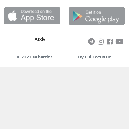
Arxiv
© 2023 Xabardor
By FullFocus.uz