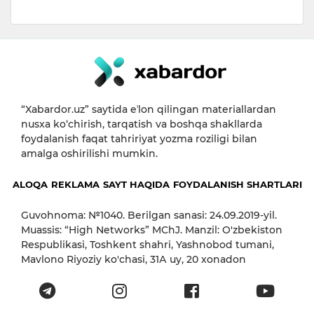
“Xabardor.uz” saytida eʼlon qilingan materiallardan
nusxa ko‘chirish, tarqatish va boshqa shakllarda
foydalanish faqat tahririyat yozma roziligi bilan
amalga oshirilishi mumkin.
ALOQA
REKLAMA
SAYT HAQIDA
FOYDALANISH SHARTLARI
Guvohnoma: №1040. Berilgan sanasi: 24.09.2019-yil.
Muassis: “High Networks” MChJ. Manzil: O'zbekiston
Respublikasi, Toshkent shahri, Yashnobod tumani,
Mavlono Riyoziy ko'chasi, 31А uy, 20 xonadon