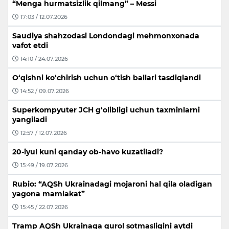
“Menga hurmatsizlik qilmang” – Messi
17:03 / 12.07.2026
Saudiya shahzodasi Londondagi mehmonxonada
vafot etdi
14:10 / 24.07.2026
O‘qishni ko‘chirish uchun o‘tish ballari tasdiqlandi
14:52 / 09.07.2026
Superkompyuter JCH g‘olibligi uchun taxminlarni
yangiladi
12:57 / 12.07.2026
20-iyul kuni qanday ob-havo kuzatiladi?
15:49 / 19.07.2026
Rubio: “AQSh Ukrainadagi mojaroni hal qila oladigan
yagona mamlakat”
15:45 / 22.07.2026
Tramp AQSh Ukrainaga qurol sotmasligini aytdi