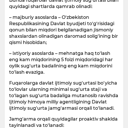
Bunda fuqarolar davlat ijtimoiy sug‘urtasi bilan
quyidagi shartlarda qamrab olinadi:
– majburiy asoslarda – O‘zbekiston
Respublikasining Davlat byudjeti to‘g‘risidagi
qonun bilan miqdori belgilanadigan jismoniy
shaxslardan olinadigan daromad solig‘ining bir
qismi hisobidan;
– ixtiyoriy asoslarda – mehnatga haq to‘lash
eng kam miqdorining 5 foizi miqdoridagi har
oylik sug‘urta badalining eng kam miqdorini
to‘lash evaziga.
Fuqarolarga davlat ijtimoiy sug‘urtasi bo‘yicha
to‘lovlar ularning minimal sug‘urta staji va
to‘lagan sug‘urta badaliga mutanosib ravishda
Ijtimoiy himoya milliy agentligining Davlat
ijtimoiy sug‘urta jamg‘armasi orqali to‘lanadi.
Jamg‘arma orqali quyidagilar proaktiv shaklda
tayinlanadi va to‘lanadi: