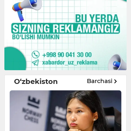
O‘zbekiston
Barchasi