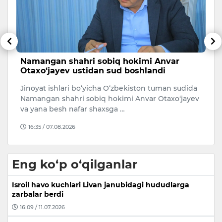
Namangan shahri sobiq hokimi Anvar
M
Otaxo‘jayev ustidan sud boshlandi
v
b
20
Jinoyat ishlari bo‘yicha O‘zbekiston tuman sudida
Iy
Namangan shahri sobiq hokimi Anvar Otaxo‘jayev
Sa
va yana besh nafar shaxsga …
k
16:35 / 07.08.2026
Eng ko‘p o‘qilganlar
Isroil havo kuchlari Livan janubidagi hududlarga
zarbalar berdi
16:09 / 11.07.2026