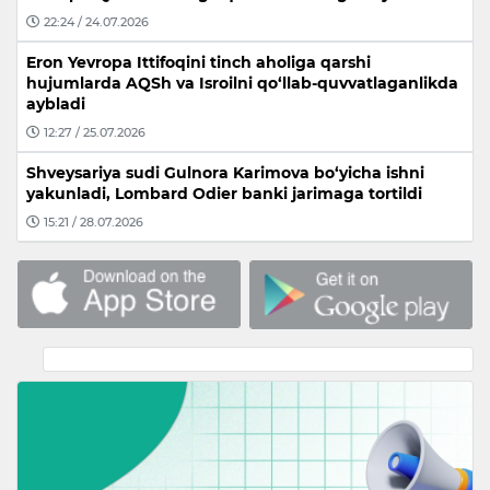
22:24 / 24.07.2026
Eron Yevropa Ittifoqini tinch aholiga qarshi
hujumlarda AQSh va Isroilni qo‘llab-quvvatlaganlikda
aybladi
12:27 / 25.07.2026
Shveysariya sudi Gulnora Karimova bo‘yicha ishni
yakunladi, Lombard Odier banki jarimaga tortildi
15:21 / 28.07.2026