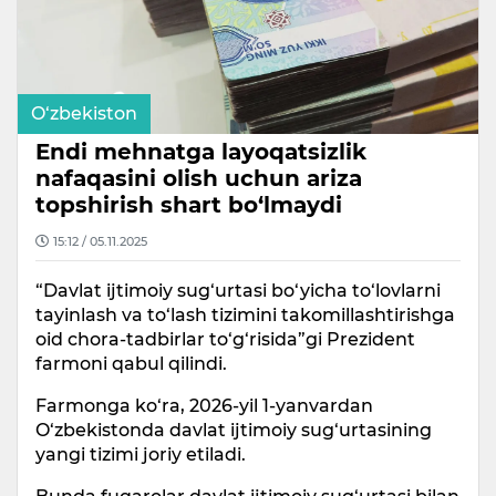
O‘zbekiston
Endi mehnatga layoqatsizlik
nafaqasini olish uchun ariza
topshirish shart bo‘lmaydi
15:12 / 05.11.2025
“Davlat ijtimoiy sug‘urtasi bo‘yicha to‘lovlarni
tayinlash va to‘lash tizimini takomillashtirishga
oid chora-tadbirlar to‘g‘risida”gi Prezident
farmoni qabul qilindi.
Farmonga ko‘ra, 2026-yil 1-yanvardan
O‘zbekistonda davlat ijtimoiy sug‘urtasining
yangi tizimi joriy etiladi.