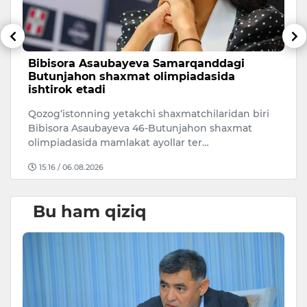
Bibisora Asaubayeva Samarqanddagi
O
Butunjahon shaxmat olimpiadasida
r
ishtirok etadi
O‘
Qozog‘istonning yetakchi shaxmatchilaridan biri
ri
Bibisora Asaubayeva 46-Butunjahon shaxmat
mi
olimpiadasida mamlakat ayollar ter…
15:16 / 06.08.2026
Bu ham qiziq