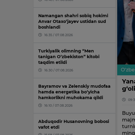
Namangan shahri sobiq hokimi
Anvar Otaxo‘jayev ustidan sud
boshlandi
16:35 / 07.08.2026
Turkiyalik olimning “Men
tanigan O‘zbekiston” kitobi
taqdim etildi
O‘zbe
16:30 / 07.08.2026
Yan
Bayramov va Zelenskiy mudofaa
g‘ol
hamda energetika bo‘yicha
hamkorlikni muhokama qildi
09:3
16:10 / 07.08.2026
Buyu
majm
Abduqodir Husanovning bobosi
turni
vafot etdi
ming 
15:58 / 07.08.2026