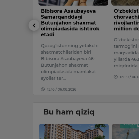
r muhiti —
Bibisora Asaubayeva
O‘zbekis
ar orqali
Samarqanddagi
chorvachi
Butunjahon shaxmat
rivojlant
har hokimi
olimpiadasida ishtirok
million do
zakov
etadi
O‘zbekisto
espublikasi
Qozog‘istonning yetakchi
tarmog‘ini r
shaxmatchilaridan biri
maqsadida
yasining
Bibisora Asaubayeva 46-
yillarda 463
ligi va qon…
Butunjahon shaxmat
miqdorida 
olimpiadasida mamlakat
026
09:19 / 06.
ayollar ter…
15:16 / 06.08.2026
Bu ham qiziq