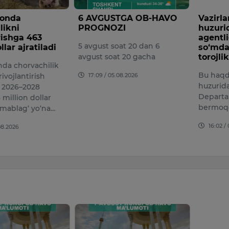
tonda
6 AVGUSTGA OB-HAVO
Vazirl
likni
PROGNOZI
huzuri
irishga 463
agentli
5 avgust soat 20 dan 6
llar ajratiladi
so‘mdan
avgust soat 20 gacha
torojlik
nda chorvachilik
Bu haqd
17:09 / 05.08.2026
ivojlantirish
huzurid
 2026–2028
Departa
 million dollar
bermoq
mablag‘ yo‘na…
16:02 /
08.2026