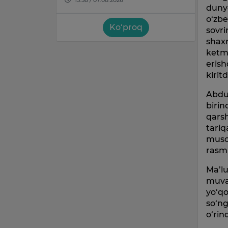
dunyo
o‘zb
Ko‘proq
sovri
shax
ketma
erish
kiritd
Abdu
birin
qarsh
tari
muso
rasmi
Ma’l
muvaf
yo‘qo
so‘ng
o‘rin