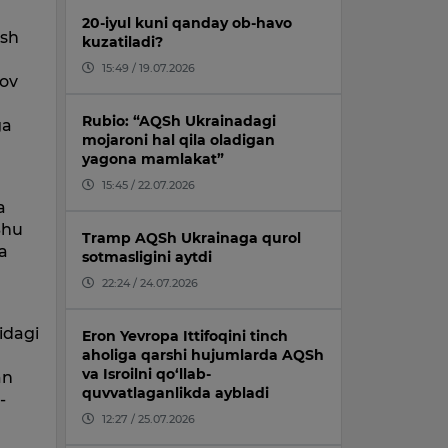
20-iyul kuni qanday ob-havo
osh
kuzatiladi?
15:49 / 19.07.2026
rov
Rubio: “AQSh Ukrainadagi
ga
mojaroni hal qila oladigan
yagona mamlakat”
15:45 / 22.07.2026
a
Shu
Tramp AQSh Ukrainaga qurol
a
sotmasligini aytdi
22:24 / 24.07.2026
idagi
Eron Yevropa Ittifoqini tinch
aholiga qarshi hujumlarda AQSh
va Isroilni qo‘llab-
an
quvvatlaganlikda aybladi
-
12:27 / 25.07.2026