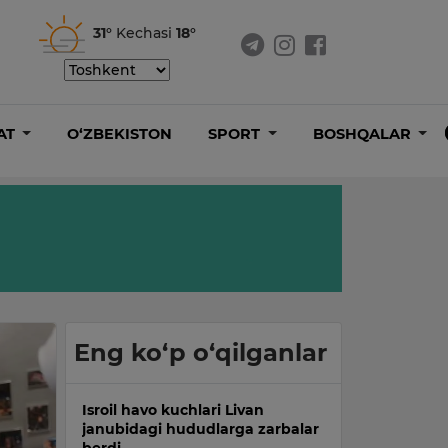
31°
Kechasi
18°
AT
O‘ZBEKISTON
SPORT
BOSHQALAR
Eng ko‘p o‘qilganlar
Isroil havo kuchlari Livan
janubidagi hududlarga zarbalar