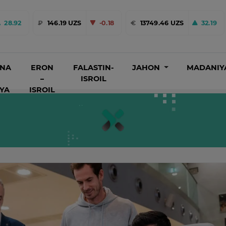
28.92
₽
146.19 UZS
-0.18
€
13749.46 UZS
32.19
INA
ERON
FALASTIN-
JAHON
MADANIY
–
ISROIL
IYA
ISROIL