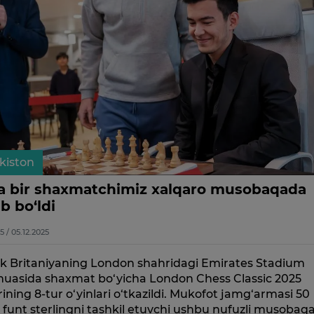
kiston
a bir shaxmatchimiz xalqaro musobaqada
ib bo‘ldi
5 / 05.12.2025
k Britaniyaning London shahridagi Emirates Stadium
uasida shaxmat bo‘yicha London Chess Classic 2025
rining 8-tur o‘yinlari o‘tkazildi. Mukofot jamg‘armasi 50
funt sterlingni tashkil etuvchi ushbu nufuzli musobaq