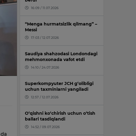
berdi
16:09 / 11.07.2026
“Menga hurmatsizlik qilmang” –
Messi
17:03 / 12.07.2026
Saudiya shahzodasi Londondagi
mehmonxonada vafot etdi
14:10 / 24.07.2026
Superkompyuter JCH g‘olibligi
uchun taxminlarni yangiladi
12:57 / 12.07.2026
O‘qishni ko‘chirish uchun o‘tish
ballari tasdiqlandi
14:52 / 09.07.2026
ada