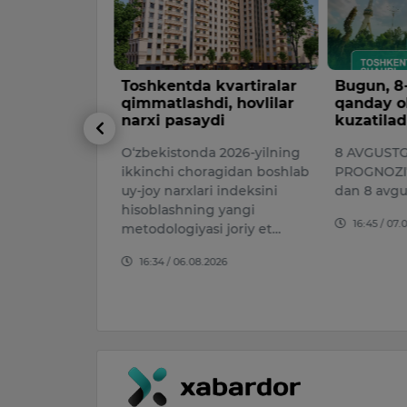
foydalanib
Toshkentda kvartiralar
Bugun, 8
 va
qimmatlashdi, hovlilar
qanday o
ashirincha
narxi pasaydi
kuzatilad
ga urinish
O‘zbekistonda 2026-yilning
8 AVGUST
h etildi
ikkinchi choragidan boshlab
PROGNOZI7 
biri 450 mln
uy-joy narxlari indeksini
dan 8 avgu
i, boshqasi esa
hisoblashning yangi
16:45 / 07.
 dollar
metodologiyasi joriy et…
anknotlarni
16:34 / 06.08.2026
n yashirin…
026