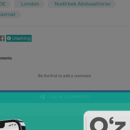
DE
London
Nodirbek Abdusattorov
haxmat
Ulashing