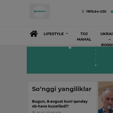
$
11915.64 UZS
LIFESTYLE
TOJ
UKRA
MAHAL
–
ROSS
So‘nggi yangiliklar
Bugun, 8-avgust kuni qanday
ob-havo kuzatiladi?
16:45 / 07.08.2026