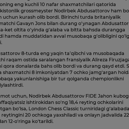
ning eng kuchli 10 nafar shaxmatchilari qatorida
ekistonlik grossmeyster Nodirbek Abdusattorov ham b
n uchun kurash olib bordi. Birinchi turda britaniyalik
matchi Gavayn Jons bilan durang o‘ynagan Abdusatto
-ket oltita o‘yinda g‘alaba va bitta bahsda durangga
di hamda muddatidan avval musobaqa g‘olibligini qo‘l
i.
sattorov 8-turda eng yaqin ta’qibchi va musobaqada
chi raqam ostida saralangan fransiyalik Alireza Firuzjag
i qora donalarda bahs olib bordi va durang qayd etdi. 
qa shaxmatchi 8 imkoniyatdan 7 ochko jamg‘argan hold
baqa yakunlanishiga bir tur qolganda chempionlikni
ylashtirdi.
umot uchun, Nodirbek Abdusattorov FIDE Jahon kubog
faqiyatsiz ishtirokidan so‘ng 18,4 reyting ochkolarini
tgan bo‘lsa, London Chess Classic turniridagi g‘alabad
 reytingini 20 ochkoga yaxshiladi va onlayn jadvalida 22
dan 12-o‘ringa ko‘tarildi.