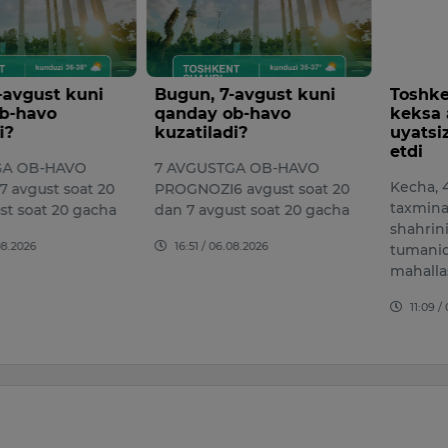
-avgust kuni
Bugun, 7-avgust kuni
Toshke
b-havo
qanday ob-havo
keksa 
i?
kuzatiladi?
uyatsiz
etdi
GA OB-HAVO
7 AVGUSTGA OB-HAVO
Kecha, 4
avgust soat 20
PROGNOZI6 avgust soat 20
taxmina
st soat 20 gacha
dan 7 avgust soat 20 gacha
shahrin
08.2026
16:51 / 06.08.2026
tumanid
mahalla
11:09 /