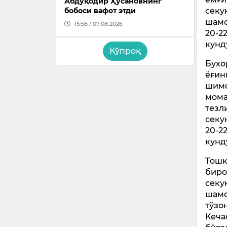
Абдуқодир Ҳусановнинг
секу
бобоси вафот этди
шамо
15:58 / 07.08.2026
20-2
кунд
Кўпроқ
Бухо
ёғин
шимо
мома
тезл
секу
20-2
кунд
Тошк
биро
секу
шамо
тўзо
Кеча