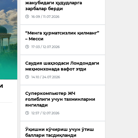
жанубидаги ҳудудларга
зарбалар берди
16:09 / 11.07.2026
“Менга ҳурматсизлик қилманг”
– Месси
17:03 / 12.07.2026
Саудия шаҳзодаси Лондондаги
меҳмонхонада вафот этди
14:10 / 24.07.2026
и
Суперкомпьютер ЖЧ
ғолиблиги учун тахминларни
янгилади
12:57 / 12.07.2026
Ўқишни кўчириш учун ўтиш
баллари тасдиқланди