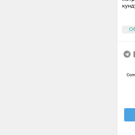
кунд
О