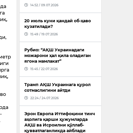
14:52 / 09.07.2026
рда
га
иқ,
20 июль куни қандай об-ҳаво
кузатилади?
15:49 / 19.07.2026
ди,
Рубио: “АҚШ Украинадаги
можарони ҳал қила оладиган
метр
ягона мамлакат”
лиги
15:45 / 22.07.2026
ирга
лиқ,
Трамп АҚШ Украинага қурол
сотмаслигини айтди
аво
22:24 / 24.07.2026
н
арда
-
Эрон Европа Иттифоқини тинч
аҳолига қарши ҳужумларда
.
АҚШ ва Исроилни қўллаб-
қувватлаганликда айблади