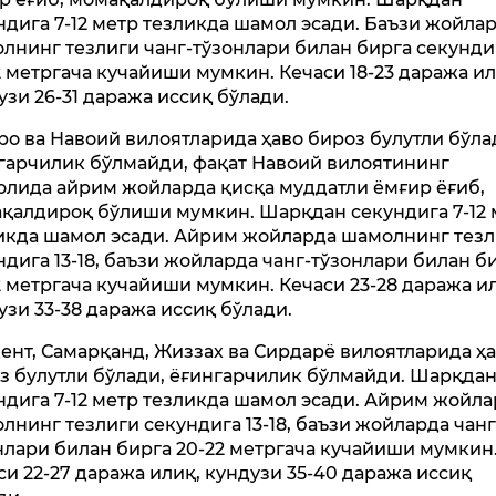
ндига 7-12 метр тезликда шамол эсади. Баъзи жойла
лнинг тезлиги чанг-тўзонлари билан бирга секунди
2 метргача кучайиши мумкин. Кечаси 18-23 даража ил
узи 26-31 даража иссиқ бўлади.
ро ва Навоий вилоятларида ҳаво бироз булутли бўла
гарчилик бўлмайди, фақат Навоий вилоятининг
лида айрим жойларда қисқа муддатли ёмғир ёғиб,
қалдироқ бўлиши мумкин. Шарқдан секундига 7-12 
икда шамол эсади. Айрим жойларда шамолнинг тез
ндига 13-18, баъзи жойларда чанг-тўзонлари билан б
2 метргача кучайиши мумкин. Кечаси 23-28 даража и
узи 33-38 даража иссиқ бўлади.
ент, Самарқанд, Жиззах ва Сирдарё вилоятларида ҳ
з булутли бўлади, ёғингарчилик бўлмайди. Шарқда
ндига 7-12 метр тезликда шамол эсади. Айрим жойл
лнинг тезлиги секундига 13-18, баъзи жойларда чанг
нлари билан бирга 20-22 метргача кучайиши мумкин
си 22-27 даража илиқ, кундузи 35-40 даража иссиқ