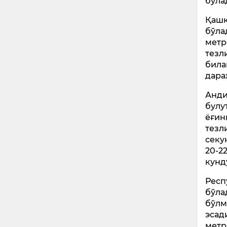
бўла
Қашқ
бўла
метр
тезл
била
дара
Анди
булу
ёғин
тезл
секу
20-2
кунд
Респ
бўла
бўлм
эсад
метр