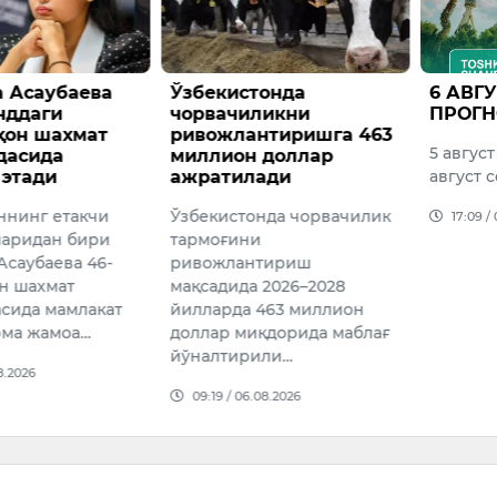
онда
6 АВГУСТГА ОБ-ҲАВО
Вазир
ликни
ПРОГНОЗИ
ҳузур
нтиришга 463
агентл
5 август соат 20 дан 6
 доллар
сўмдан
ади
август соат 20 гача
торож
этилди
нда чорвачилик
17:09 / 05.08.2026
и
16:02 /
тириш
 2026–2028
463 миллион
қдорида маблағ
или…
08.2026