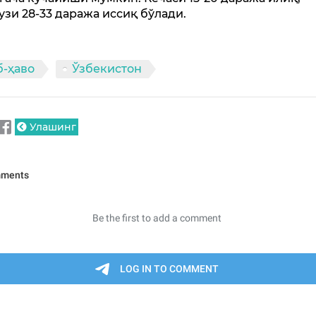
узи 28-33 даража иссиқ бўлади.
б-ҳаво
Ўзбекистон
Улашинг