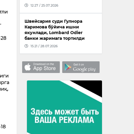
12:27 / 25.07.2026
тли
2
Швейсария суди Гулнора
г
Каримова бўйича ишни
якунлади, Lombard Odier
-28
банки жаримага тортилди
15:21 / 28.07.2026
з
лиги
ирга
лиқ,
-18