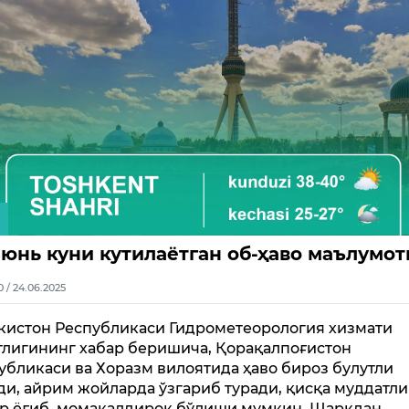
июнь куни кутилаётган об-ҳаво маълумот
0 / 24.06.2025
кистон Республикаси Гидрометеорология хизмати
тлигининг хабар беришича, Қорақалпоғистон
убликаси ва Хоразм вилоятида ҳаво бироз булутли
ди, айрим жойларда ўзгариб туради, қисқа муддатли
р ёғиб, момақалдироқ бўлиши мумкин. Шарқдан