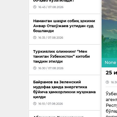
об-ҳаво кузатилади?
16:45 / 07.08.2026
Наманган шаҳри собиқ ҳокими
Анвар Отахўжаев устидан суд
бошланди
16:35 / 07.08.2026
Туркиялик олимнинг “Мен
таниган Ўзбекистон” китоби
тақдим этилди
None
16:30 / 07.08.2026
25 
Байрамов ва Зеленский
16:3
мудофаа ҳамда энергетика
бўйича ҳамкорликни муҳокама
Ўзбе
қилди
аген
16:10 / 07.08.2026
Респ
бўла
ёмғи