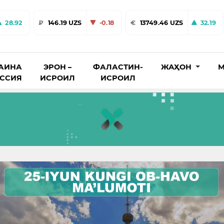
28.92
₽
146.19 UZS
-0.18
€
13749.46 UZS
32.19
АИНА
ЭРОН –
ФАЛАСТИН-
ЖАҲОН
М
ОССИЯ
ИСРОИЛ
ИСРОИЛ