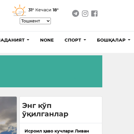
31°
Кечаси
18°
АДАНИЯТ
NONE
СПОРТ
БОШҚАЛАР
Энг кўп
ўқилганлар
Исроил ҳаво кучлари Ливан