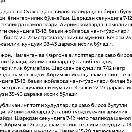
ди.
адарё ва Сурхондарё вилоятларида ҳаво бироз булу
ди, ёғингарчилик бўлмайди. Шарқдан секундига 7-1
 тезликда шамол эсади. Айрим жойларда шамолнин
иги секундига 13-18, баъзи жойларда чанг-тўзонлари
н бирга 20-22 метргача кучайиши мумкин. Кечаси 23
жа илиқ, кундузи 38-43 даража иссиқ бўлади.
жон, Наманган ва Фарғона вилоятларида ҳаво биро
тли бўлади, айрим жойларда ўзгариб туради,
гарчилик бўлмайди. Шарқдан секундига 7-12 метр
икда шамол эсади. Айрим жойларда шамолнинг тез
ндига 13-18, баъзи жойларда чанг-тўзонлари билан б
2 метргача кучайиши мумкин. Кечаси 22-27 даража и
узи 35-40 даража иссиқ бўлади.
убликанинг тоғли ҳудудларида ҳаво бироз булутли
ди, айрим жойларда ўзгариб туради, ёғингарчилик
айди. Шарқдан секундига 7-12 метр тезликда шамол
и. Айрим жойларда шамолнинг тезлиги секундига 13
гача кучайиши мумкин. Кечаси 15-20 даража илиқ,