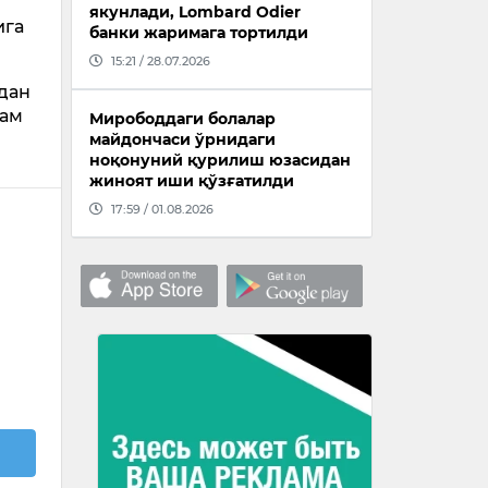
якунлади, Lombard Odier
ига
банки жаримага тортилди
15:21 / 28.07.2026
дан
ҳам
Мирободдаги болалар
майдончаси ўрнидаги
ноқонуний қурилиш юзасидан
жиноят иши қўзғатилди
17:59 / 01.08.2026