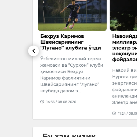
аш — иш
Беҳруз Каримов
Навоийда
трия
Швейсариянинг
миллиар
налардан
“Лугано” клубига ўтди
электр э
ноқонун
Ўзбекистон миллий терма
фойдала
слери
жамоаси ва “Сурхон” клуби
Навоий ви
окер
ҳимоячиси Беҳруз
Нурота ту
а ғамхўрлик
Каримов фаолиятини
энергияси
сифатида
Швейсариянинг “Лугано”
фойдалани
 ҳақидаги
клубида давом э…
аниқланди.
 оналардан
14:36 / 08.08.2026
Электр эн
11:24 / 08.
026
Бу ҳам қизиқ