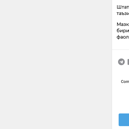
Штат
таъз
Мазк
бири
фаол