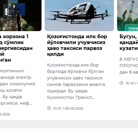
 корхона 1
Қозоғистонда илк бор
Бугун,
д сўмлик
йўловчили учувчисиз
қандай
нергиясидан
ҳаво таксиси парвоз
кузат
ий
қилди
8 АВГУ
нган
Қозоғистонда илк бор
ПРОГНОЗ
лоятининг
бортида йўловчи бўлган
дан 8 ав
манида электр
учувчисиз ҳаво таксиси
16:45 /
дан ноқонуний
синов парвозини амалга
ш ҳолати
оширди. Бу ҳақда
 Бу ҳақда
Қозоғистон Трансп…
ергияси, неф…
10:37 / 08.08.2026
08.2026