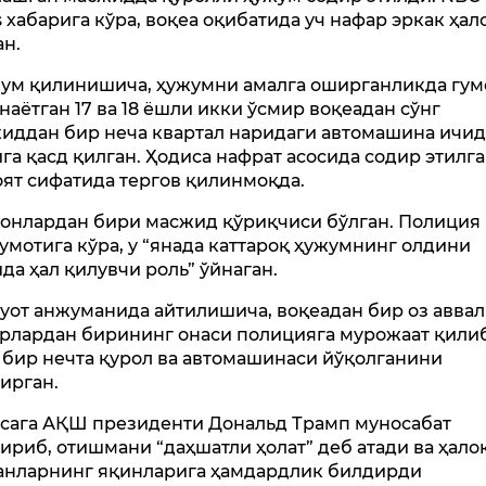
 хабарига кўра, воқеа оқибатида уч нафар эркак ҳал
ан.
ум қилинишича, ҳужумни амалга оширганликда гум
наётган 17 ва 18 ёшли икки ўсмир воқеадан сўнг
иддан бир неча квартал наридаги автомашина ичид
га қасд қилган. Ҳодиса нафрат асосида содир этилг
ят сифатида тергов қилинмоқда.
онлардан бири масжид қўриқчиси бўлган. Полиция
умотига кўра, у “янада каттароқ ҳужумнинг олдини
да ҳал қилувчи роль” ўйнаган.
уот анжуманида айтилишича, воқеадан бир оз аввал
рлардан бирининг онаси полицияга мурожаат қилиб
, бир нечта қурол ва автомашинаси йўқолганини
ирган.
сага АҚШ президенти Дональд Трамп муносабат
ириб, отишмани “даҳшатли ҳолат” деб атади ва ҳало
анларнинг яқинларига ҳамдардлик билдирди