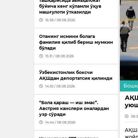
ташқарисида авиаҳалокат
бўйича кенг кўламли ўқув
машғулоти ўтказилди
16:58 / 08.08.2026
Отанинг исмини болага
фамилия қилиб бериш мумкин
бўлади
15:31 / 08.08.2026
Ўзбекистонлик боксчи
АҚШдан депортатсия қилинди
Бошқ
14:55 / 08.08.2026
АҚШ
“Бола қараш — иш эмас”.
уюш
Австрия канслери оналардан
узр сўради
09:3
14:44 / 08.08.2026
АҚШн
жойл