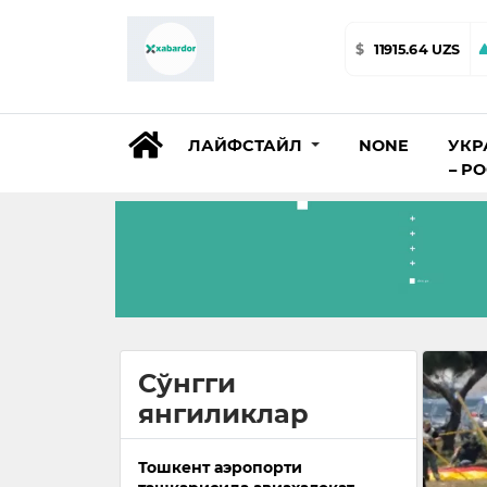
$
11915.64 UZS
ЛАЙФСТАЙЛ
NONE
УКР
– Р
Сўнгги
янгиликлар
Тошкент аэропорти