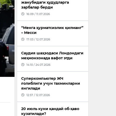
жанубидаги ҳудудларга
зарбалар берди
16:09 / 11.07.2026
“Менга ҳурматсизлик қилманг”
– Месси
17:03 / 12.07.2026
Саудия шаҳзодаси Лондондаги
меҳмонхонада вафот этди
14:10 / 24.07.2026
Суперкомпьютер ЖЧ
ғолиблиги учун тахминларни
янгилади
12:57 / 12.07.2026
20 июль куни қандай об-ҳаво
кузатилади?