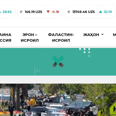
28.92
₽
146.19 UZS
-0.18
€
13749.46 UZS
32.19
АИНА
ЭРОН –
ФАЛАСТИН-
ЖАҲОН
М
ОССИЯ
ИСРОИЛ
ИСРОИЛ