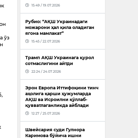
ок
15:49 / 19.07.2026
Рубио: “АҚШ Украинадаги
он
можарони ҳал қила оладиган
ягона мамлакат”
а ўз
15:45 / 22.07.2026
ан
Трамп АҚШ Украинага қурол
сотмаслигини айтди
22:24 / 24.07.2026
Эрон Европа Иттифоқини тинч
аҳолига қарши ҳужумларда
,
АҚШ ва Исроилни қўллаб-
қувватлаганликда айблади
12:27 / 25.07.2026
к
Швейсария суди Гулнора
Каримова бўйича ишни