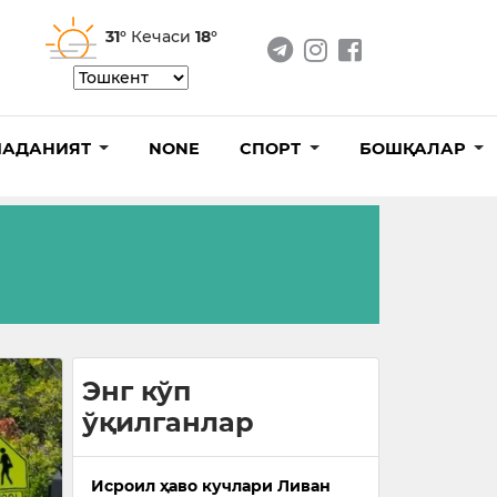
31°
Кечаси
18°
АДАНИЯТ
NONE
СПОРТ
БОШҚАЛАР
Энг кўп
ўқилганлар
Исроил ҳаво кучлари Ливан