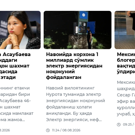
 Асаубаева
Навоийда корхона 1
Мекси
нддаги
миллиард сўмлик
блоге
ҳон шахмат
электр энергиясидан
вақтид
дасида
ноқонуний
ўлдир
 этади
фойдаланган
Мексик
ннинг етакчи
Навоий вилоятининг
шаҳрида
аридан бири
Нурота туманида электр
Сесар Г
Асаубаева 46-
энергиясидан ноқонуний
эфир в
н шахмат
фойдаланиш ҳолати
қуролл
сида мамлакат
аниқланди. Бу ҳақда
учраб, 
рма жамоа…
Электр энергияси, неф…
09:25 /
08.2026
11:24 / 08.08.2026