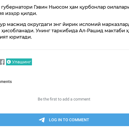
 губернатори Гэвин Ньюсом ҳам қурбонлар оилалар
ия изҳор қилди.
ур масжид округдаги энг йирик исломий марказлар
 ҳисобланади. Унинг таркибида Ал-Рашид мактаби 
ият юритади.
Улашинг