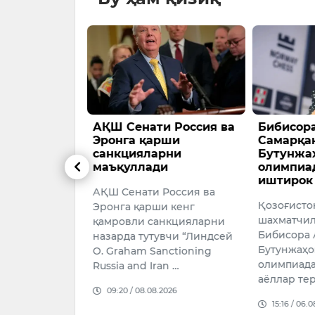
да
АҚШ Сенати Россия ва
Бибисора
кни
Эронга қарши
Самарқа
иришга 463
санкцияларни
Бутунжа
оллар
маъқуллади
олимпиа
и
иштирок
АҚШ Сенати Россия ва
а чорвачилик
Қозоғисто
Эронга қарши кенг
шахматчил
қамровли санкцияларни
риш
Бибисора 
назарда тутувчи “Линдсей
26–2028
Бутунжаҳо
O. Graham Sanctioning
3 миллион
олимпиада
Russia and Iran …
орида маблағ
аёллар те
09:20 / 08.08.2026
…
15:16 / 06.