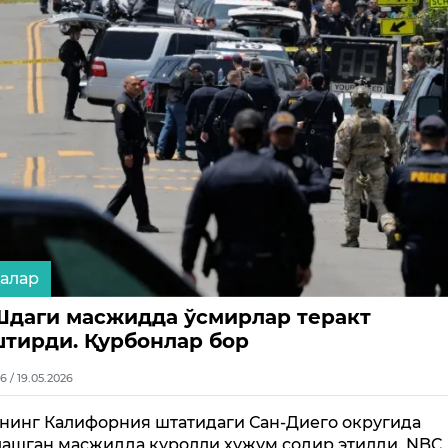
алар
даги масжидда ўсмирлар теракт
тирди. Қурбонлар бор
6 / 19.05.2026
инг Калифорния штатидаги Сан-Диего округида
ашган масжидда қуролли ҳужум содир этилди. NBC