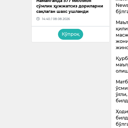
Наманганда 577 миллион
News
сўмлик ҳужжатсиз дориларни
бўлг
сақлаган шахс ушланди
14:40 / 08.08.2026
Маъл
қили
Кўпроқ
масж
жони
жино
Қурб
маъл
олиш
Матб
ўсми
ўғли
билд
Ҳоди
билд
бўлг