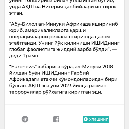
унинг топшириғи билан ўтказилган бўлиб,
унда АҚШ ва Нигерия ҳарбийлари иштирок
этган.
“Абу-Билол ал-Минуки Африкада яшириниб
юриб, америкаликларга қарши
операцияларни режалаштиришда давом
этаётганди. Унинг йўқ қилиниши ИШИДнинг
глобал фаолиятига жиддий зарба бўлди”, —
деди Трамп.
“Euronews” хабарига кўра, ал-Минуки 2018
йилдан буён ИШИДнинг Ғарбий
Африкадаги етакчи қўмондонларидан бири
бўлган. АҚШ эса уни 2023 йилда расман
террорчилар рўйхатига киритган эди.
Улашинг