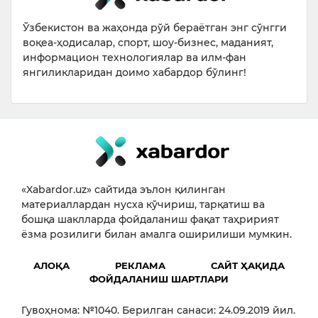
Ўзбекистон ва жаҳонда рўй бераётган энг сўнгги
воқеа-ҳодисалар, спорт, шоу-бизнес, маданият,
информацион технологиялар ва илм-фан
янгиликларидан доимо хабардор бўлинг!
«Xabardor.uz» сайтида эълон қилинган
материаллардан нусха кўчириш, тарқатиш ва
бошқа шаклларда фойдаланиш фақат таҳририят
ёзма розилиги билан амалга оширилиши мумкин.
АЛОҚА
РЕКЛАМА
САЙТ ҲАҚИДА
ФОЙДАЛАНИШ ШАРТЛАРИ
Гувоҳнома: №1040. Берилган санаси: 24.09.2019 йил.