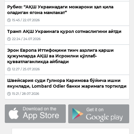
Рубио: “АҚШ Украинадаги можарони ҳал қила
оладиган ягона мамлакат”
15:45 / 22.07.2026
Трамп АҚШ Украинага қурол сотмаслигини айтди
22:24 / 24.07.2026
Эрон Европа Иттифоқини тинч аҳолига қарши
ҳужумларда АҚШ ва Исроилни қўллаб-
қувватлаганликда айблади
12:27 / 25.07.2026
Швейсария суди Гулнора Каримова бўйича ишни
якунлади, Lombard Odier банки жаримага тортилди
15:21 / 28.07.2026