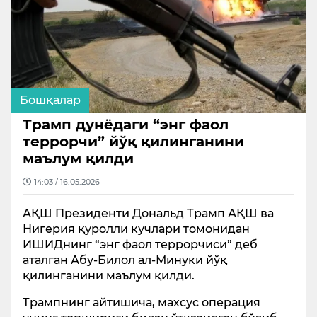
Бошқалар
Трамп дунёдаги “энг фаол
террорчи” йўқ қилинганини
маълум қилди
14:03 / 16.05.2026
АҚШ Президенти Дональд Трамп АҚШ ва
Нигерия қуролли кучлари томонидан
ИШИДнинг “энг фаол террорчиси” деб
аталган Абу-Билол ал-Минуки йўқ
қилинганини маълум қилди.
Трампнинг айтишича, махсус операция