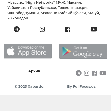
Муассис: “High Networks” МЧЖ. Манзил:
Ўзбекистон Республикаси, Тошкент шаҳри,
Яшнобод тумани, Мавлоно Риёзий кўчаси, 31А уй,
20 хонадон
Архив
© 2023 Xabardor
By FullFocus.uz