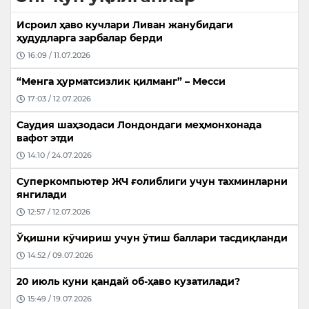
Исроил ҳаво кучлари Ливан жанубидаги
ҳудудларга зарбалар берди
16:09 / 11.07.2026
“Менга ҳурматсизлик қилманг” – Месси
17:03 / 12.07.2026
Саудия шаҳзодаси Лондондаги меҳмонхонада
вафот этди
14:10 / 24.07.2026
Суперкомпьютер ЖЧ ғолиблиги учун тахминларни
янгилади
12:57 / 12.07.2026
Ўқишни кўчириш учун ўтиш баллари тасдиқланди
14:52 / 09.07.2026
20 июль куни қандай об-ҳаво кузатилади?
15:49 / 19.07.2026