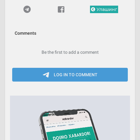
Улашинг