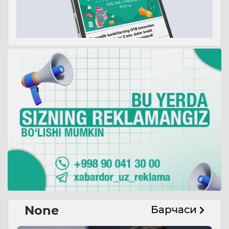
None
Барчаси