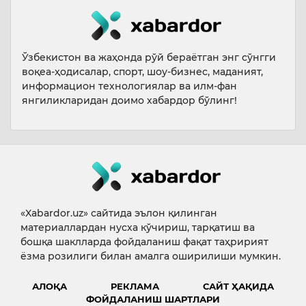
Ўзбекистон ва жаҳонда рўй бераётган энг сўнгги
воқеа-ҳодисалар, спорт, шоу-бизнес, маданият,
информацион технологиялар ва илм-фан
янгиликларидан доимо хабардор бўлинг!
«Xabardor.uz» сайтида эълон қилинган
материаллардан нусха кўчириш, тарқатиш ва
бошқа шаклларда фойдаланиш фақат таҳририят
ёзма розилиги билан амалга оширилиши мумкин.
АЛОҚА
РЕКЛАМА
САЙТ ҲАҚИДА
ФОЙДАЛАНИШ ШАРТЛАРИ