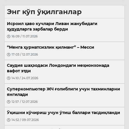
Энг кўп ўқилганлар
Исроил ҳаво кучлари Ливан жанубидаги
ҳудудларга зарбалар берди
16:09 / 11.07.2026
“Менга ҳурматсизлик қилманг” – Месси
17:03 / 12.07.2026
Саудия шаҳзодаси Лондондаги меҳмонхонада
вафот этди
14:10 / 24.07.2026
Суперкомпьютер ЖЧ ғолиблиги учун тахминларни
янгилади
12:57 / 12.07.2026
Ўқишни кўчириш учун ўтиш баллари тасдиқланди
14:52 / 09.07.2026