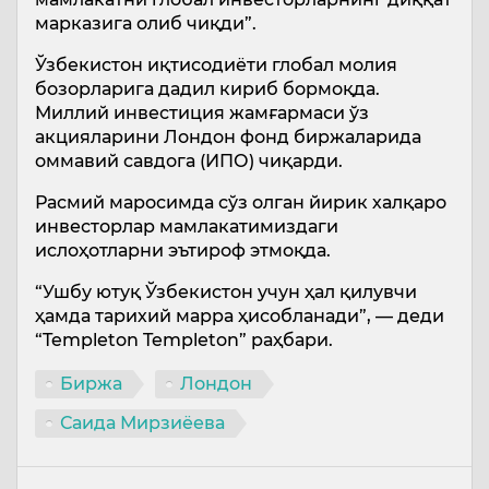
марказига олиб чиқди”.
Ўзбекистон иқтисодиёти глобал молия
бозорларига дадил кириб бормоқда.
Миллий инвестиция жамғармаси ўз
акцияларини Лондон фонд биржаларида
оммавий савдога (ИПО) чиқарди.
Расмий маросимда сўз олган йирик халқаро
инвесторлар мамлакатимиздаги
ислоҳотларни эътироф этмоқда.
“Ушбу ютуқ Ўзбекистон учун ҳал қилувчи
ҳамда тарихий марра ҳисобланади”, — деди
“Templeton Templeton” раҳбари.
Биржа
Лондон
Саида Мирзиёева