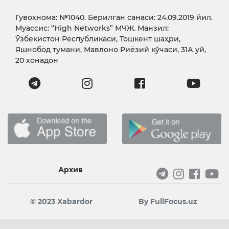
Гувоҳнома: №1040. Берилган санаси: 24.09.2019 йил.
Муассис: “High Networks” МЧЖ. Манзил:
Ўзбекистон Республикаси, Тошкент шаҳри,
Яшнобод тумани, Мавлоно Риёзий кўчаси, 31А уй,
20 хонадон
Архив
© 2023 Xabardor
By FullFocus.uz