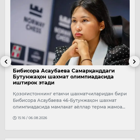
Бибисора Асаубаева Самарқанддаги
Ў
Бутунжаҳон шахмат олимпиадасида
р
иштирок этади
а
Қозоғистоннинг етакчи шахматчиларидан бири
Ў
Бибисора Асаубаева 46-Бутунжаҳон шахмат
р
олимпиадасида мамлакат аёллар терма жамоа…
4
й
15:16 / 06.08.2026