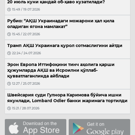
20 июль куни қандай об-ҳаво кузатилади?
15:49 / 19.07.2026
Рубио: “АҚШ Украинадаги можарони ҳал қила
оладиган ягона мамлакат”
15:45 / 22.07.2026
Трамп АҚШ Украинага қурол сотмаслигини айтди
22:24 / 24.07.2026
Эрон Европа Иттифоқини тинч аҳолига қарши
ҳужумларда АҚШ ва Исроилни қўллаб-
қувватлаганликда айблади
12:27 / 25.07.2026
Швейсария суди Гулнора Каримова бўйича ишни
якунлади, Lombard Odier банки жаримага тортилди
15:21 / 28.07.2026