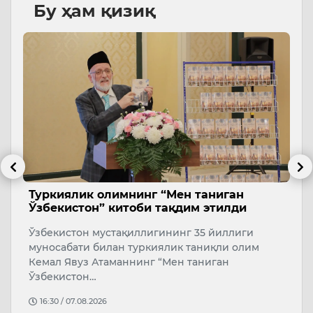
Бу ҳам қизиқ
Туркиялик олимнинг “Мен таниган
К
Ўзбекистон” китоби тақдим этилди
о
Ўзбекистон мустақиллигининг 35 йиллиги
Д
муносабати билан туркиялик таниқли олим
о
Кемал Явуз Атаманнинг “Мен таниган
в
Ўзбекистон…
й
16:30 / 07.08.2026