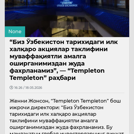
None
“Биз Ўзбекистон тарихидаги илк
халқаро акциялар таклифини
муваффақиятли амалга
оширганимиздан жуда
фахрланамиз”, — “Templeton
Templeton” раҳбари
16:26 / 18.05.2026
Женни Жонсон, “Templeton Templeton” бош
ижрочи директори: “Биз Ўзбекистон
тарихидаги илк халқаро акциялар
таклифини муваффақиятли амалга
оширганимиздан жуда фахрланамиз. Бу
мамлакатни глобал инвесторларнинг диққат