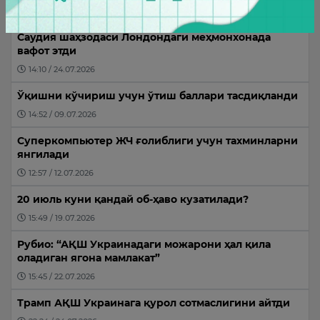
17:03 / 12.07.2026
Саудия шаҳзодаси Лондондаги меҳмонхонада
вафот этди
14:10 / 24.07.2026
Ўқишни кўчириш учун ўтиш баллари тасдиқланди
14:52 / 09.07.2026
Суперкомпьютер ЖЧ ғолиблиги учун тахминларни
янгилади
12:57 / 12.07.2026
20 июль куни қандай об-ҳаво кузатилади?
15:49 / 19.07.2026
Рубио: “АҚШ Украинадаги можарони ҳал қила
оладиган ягона мамлакат”
15:45 / 22.07.2026
Трамп АҚШ Украинага қурол сотмаслигини айтди