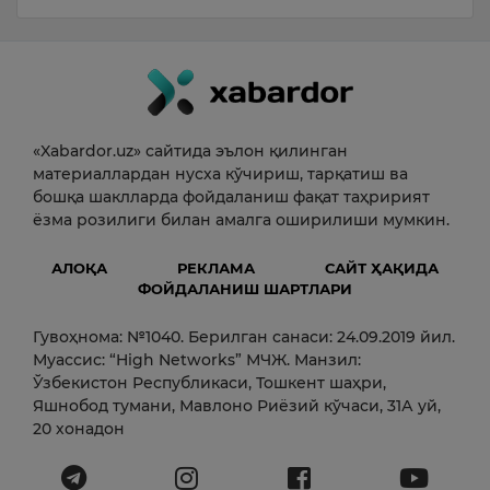
«Xabardor.uz» сайтида эълон қилинган
материаллардан нусха кўчириш, тарқатиш ва
бошқа шаклларда фойдаланиш фақат таҳририят
ёзма розилиги билан амалга оширилиши мумкин.
АЛОҚА
РЕКЛАМА
САЙТ ҲАҚИДА
ФОЙДАЛАНИШ ШАРТЛАРИ
Гувоҳнома: №1040. Берилган санаси: 24.09.2019 йил.
Муассис: “High Networks” МЧЖ. Манзил:
Ўзбекистон Республикаси, Тошкент шаҳри,
Яшнобод тумани, Мавлоно Риёзий кўчаси, 31А уй,
20 хонадон