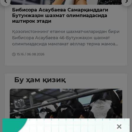
Бибисора Асаубаева Самарқанддаги
Ў
Бутунжаҳон шахмат олимпиадасида
р
иштирок этади
а
Қозоғистоннинг етакчи шахматчиларидан бири
Ў
Бибисора Асаубаева 46-Бутунжаҳон шахмат
р
олимпиадасида мамлакат аёллар терма жамоа…
4
й
15:16 / 06.08.2026
Бу ҳам қизиқ