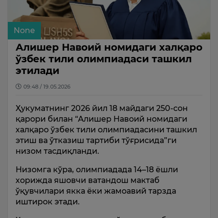
None
Алишер Навоий номидаги халқаро
ўзбек тили олимпиадаси ташкил
этилади
09:48 / 19.05.2026
Ҳукуматнинг 2026 йил 18 майдаги 250-сон
қарори билан “Алишер Навоий номидаги
халқаро ўзбек тили олимпиадасини ташкил
этиш ва ўтказиш тартиби тўғрисида”ги
низом тасдиқланди.
Низомга кўра, олимпиадада 14–18 ёшли
хорижда яшовчи ватандош мактаб
ўқувчилари якка ёки жамоавий тарзда
иштирок этади.