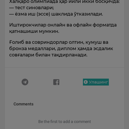
Халқаро олимпиада ҳар йили икки босқичда:
— тест синовлари;
— ёзма иш (эссе) шаклида ўтказилади.
Иштирокчилар онлайн ва офлайн форматда
қатнашиши мумкин.
Ғолиб ва совриндорлар олтин, кумуш ва
бронза медаллари, диплом ҳамда эсдалик
совғалари билан тақдирланади.
Улашинг