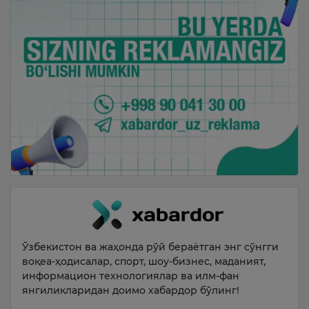
Ўзбекистон ва жаҳонда рўй бераётган энг сўнгги
воқеа-ҳодисалар, спорт, шоу-бизнес, маданият,
информацион технологиялар ва илм-фан
янгиликларидан доимо хабардор бўлинг!