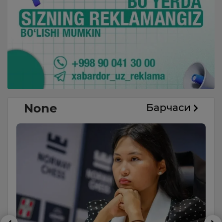
None
Барчаси