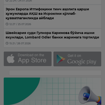
22:24 / 24.07.2026
Эрон Европа Иттифоқини тинч аҳолига қарши
ҳужумларда АҚШ ва Исроилни қўллаб-
қувватлаганликда айблади
12:27 / 25.07.2026
Швейсария суди Гулнора Каримова бўйича ишни
якунлади, Lombard Odier банки жаримага тортилди
15:21 / 28.07.2026