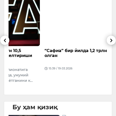
“Сафиа” бир йилда 1,2 трлн сўм даромад
Ф
олган
б
Т
15:39 / 19.03.2026
д
и
М
Бу ҳам қизиқ