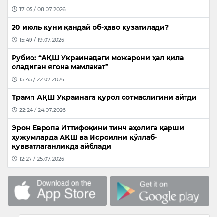
17:05 / 08.07.2026
20 июль куни қандай об-ҳаво кузатилади?
15:49 / 19.07.2026
Рубио: “АҚШ Украинадаги можарони ҳал қила
оладиган ягона мамлакат”
15:45 / 22.07.2026
Трамп АҚШ Украинага қурол сотмаслигини айтди
22:24 / 24.07.2026
Эрон Европа Иттифоқини тинч аҳолига қарши
ҳужумларда АҚШ ва Исроилни қўллаб-
қувватлаганликда айблади
12:27 / 25.07.2026