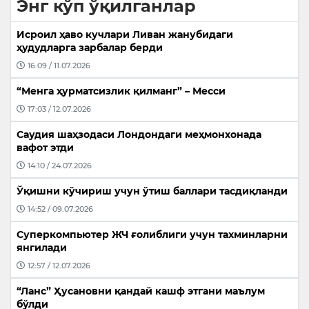
Энг кўп ўқилганлар
Исроил ҳаво кучлари Ливан жанубидаги
ҳудудларга зарбалар берди
16:09 / 11.07.2026
“Менга ҳурматсизлик қилманг” – Месси
17:03 / 12.07.2026
Саудия шаҳзодаси Лондондаги меҳмонхонада
вафот этди
14:10 / 24.07.2026
Ўқишни кўчириш учун ўтиш баллари тасдиқланди
14:52 / 09.07.2026
Суперкомпьютер ЖЧ ғолиблиги учун тахминларни
янгилади
12:57 / 12.07.2026
“Ланс” Ҳусановни қандай кашф этгани маълум
бўлди