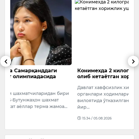
Конимехда 2 килограммдан ортиқ опий
Т
олиб кетаётган хорижлик ушланди
ҳ
Давлат хавфсизлик хизмати ва Божхона
Ў
ри
органлари ходимлари ҳамкорлигида Навоий
б
вилоятида ўтказилган тезкор тадбир давомида
ҳ
а…
йир…
э
15:34 / 05.08.2026