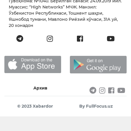
Гувоҳнома: №1040. Берилган санаси: 24.09.2019 йил.
Муассис: “High Networks” МЧЖ. Манзил:
Ўзбекистон Республикаси, Тошкент шаҳри,
Яшнобод тумани, Мавлоно Риёзий кўчаси, 31А уй,
20 хонадон
Архив
© 2023 Xabardor
By FullFocus.uz