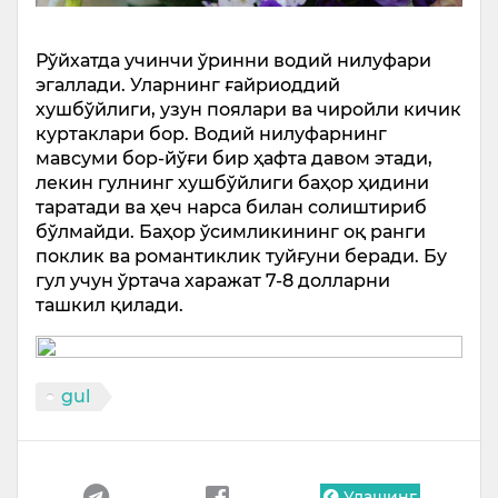
Рўйхатда учинчи ўринни водий нилуфари
эгаллади. Уларнинг ғайриоддий
хушбўйлиги, узун поялари ва чиройли кичик
куртаклари бор. Водий нилуфарнинг
мавсуми бор-йўғи бир ҳафта давом этади,
лекин гулнинг хушбўйлиги баҳор ҳидини
таратади ва ҳеч нарса билан солиштириб
бўлмайди. Баҳор ўсимликининг оқ ранги
поклик ва романтиклик туйғуни беради. Бу
гул учун ўртача харажат 7-8 долларни
ташкил қилади.
gul
Улашинг