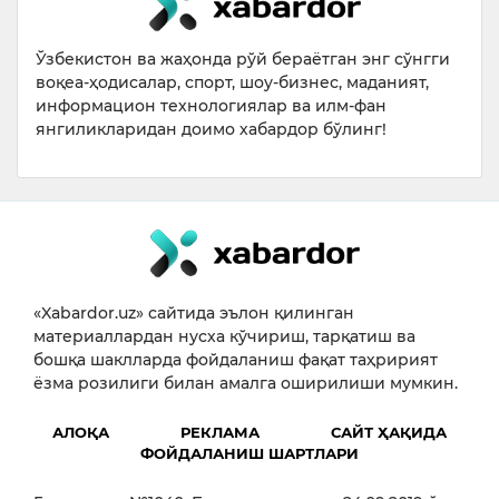
Ўзбекистон ва жаҳонда рўй бераётган энг сўнгги
воқеа-ҳодисалар, спорт, шоу-бизнес, маданият,
информацион технологиялар ва илм-фан
янгиликларидан доимо хабардор бўлинг!
«Xabardor.uz» сайтида эълон қилинган
материаллардан нусха кўчириш, тарқатиш ва
бошқа шаклларда фойдаланиш фақат таҳририят
ёзма розилиги билан амалга оширилиши мумкин.
АЛОҚА
РЕКЛАМА
САЙТ ҲАҚИДА
ФОЙДАЛАНИШ ШАРТЛАРИ