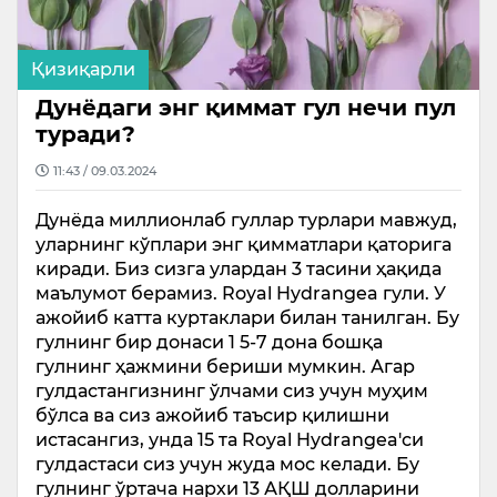
Қизиқарли
Дунёдаги энг қиммат гул нечи пул
туради?
11:43 / 09.03.2024
Дунёда миллионлаб гуллар турлари мавжуд,
уларнинг кўплари энг қимматлари қаторига
киради. Биз сизга улардан 3 тасини ҳақида
маълумот берамиз. Royal Hydrangea гули. У
ажойиб катта куртаклари билан танилган. Бу
гулнинг бир донаси 1 5-7 дона бошқа
гулнинг ҳажмини бериши мумкин. Агар
гулдастангизнинг ўлчами сиз учун муҳим
бўлса ва сиз ажойиб таъсир қилишни
истасангиз, унда 15 та Royal Hydrangea'си
гулдастаси сиз учун жуда мос келади. Бу
гулнинг ўртача нархи 13 АҚШ долларини