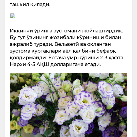
ташкил қилади.
Иккинчи ўринга эустомани жойлаштирдик.
Бу гул ўзининг жозибали кўриниши билан
ажралиб туради. Вельветй ва оқланган
эустома куртаклари аёл қалбини бефарқ
қолдирмайди. Ўртача умр кўриши 2-3 ҳафта.
Нархи 4-5 АҚШ долларигача етади.