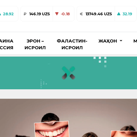
28.92
₽
146.19 UZS
-0.18
€
13749.46 UZS
32.19
АИНА
ЭРОН –
ФАЛАСТИН-
ЖАҲОН
М
ОССИЯ
ИСРОИЛ
ИСРОИЛ