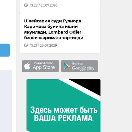
12:27 / 25.07.2026
Швейсария суди Гулнора
Каримова бўйича ишни
якунлади, Lombard Odier
банки жаримага тортилди
15:21 / 28.07.2026