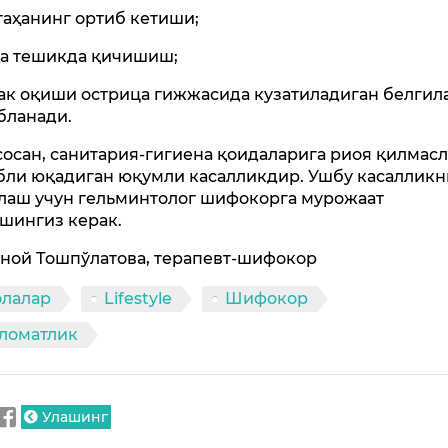
таҳанинг ортиб кетиши;
қа тешикда қичишиш;
лак оқиши острица гижжасида кузатиладиган белгил
бланади.
асосан, санитария-гигиена қоидаларига риоя қилмас
бли юқадиган юқумли касалликдир. Ушбу касалликн
лаш учун гельминтолог шифокорга мурожаат
шингиз керак.
ной Тошпўлатова, терапевт-шифокор
олалар
Lifestyle
Шифокор
ломатлик
Улашинг