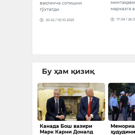
минтақави
вақтинча сотишни
26
марказга 
тўхтатди.
17:09 / 26.
20:42 / 03.10.2025
Бу ҳам қизиқ
наваро
Канада Бош вазири
Мемориа
идаги миш-
Марк Карни Доналд
ҳудудин