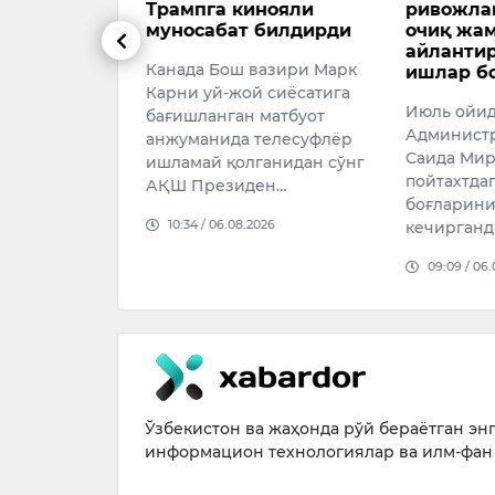
зоҳ берди
Трампга кинояли
ривожла
муносабат билдирди
очиқ жам
миллий терма
айланти
Канада Бош вазири Марк
 мураббийи
ишлар б
Карни уй-жой сиёсатига
варо ОАВ
Июль ойид
бағишланган матбуот
илан
Администр
анжуманида телесуфлёр
зининг маоши
Саида Мир
ишламай қолганидан сўнг
лган х…
пойтахтда
АҚШ Президен…
боғларини
026
10:34 / 06.08.2026
кечирганд
09:09 / 06
Ўзбекистон ва жаҳонда рўй бераётган энг 
информацион технологиялар ва илм-фан 