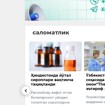
саломатлик
тамми:
Ҳиндистонда йўтал
Ўзбекист
ўрин йўқ
сироплари вақтинча
соҳасида
тақиқланди
омон“The
арда COVID-
эътироф 
Расмийлар вафот этган
а” (BA.3.2)
Тошкентда
болаларнинг уйидан
да хабарлар
академик 
топилган сиропларни