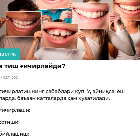
матлик
а тиш ғичирлайди?
1 / 02.11.2024
ғичирлатишнинг сабаблари кўп. У, айниқса, ёш
ларда, баъзан катталарда ҳам кузатилади.
ғичирлаши:
 қотиши;
абийлашиш;