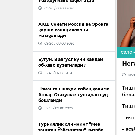
Убайдуллаев вафот этди
09:26 / 08.08.2026
АҚШ Сенати Россия ва Эронга
қарши санкцияларни
маъқуллади
09:20 / 08.08.2026
сало
Бугун, 8 август куни қандай
Нег
об-ҳаво кузатилади?
16:45 / 07.08.2026
15:2
Тиш 
Наманган шаҳри собиқ ҳокими
Анвар Отахўжаев устидан суд
бола
бошланди
Тиш 
16:35 / 07.08.2026
– ич
Туркиялик олимнинг “Мен
– ас
таниган Ўзбекистон” китоби