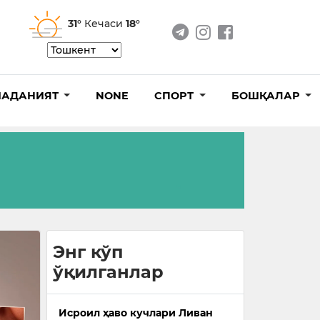
31°
Кечаси
18°
АДАНИЯТ
NONE
СПОРТ
БОШҚАЛАР
Энг кўп
ўқилганлар
Исроил ҳаво кучлари Ливан