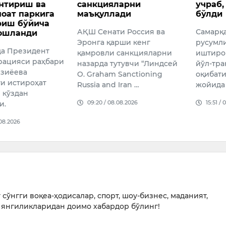
нтириш ва
санкцияларни
учраб,
оат паркига
маъқуллади
бўлди
риш бўйича
АҚШ Сенати Россия ва
Самарқ
ошланди
Эронга қарши кенг
русумл
а Президент
қамровли санкцияларни
иштиро
ацияси раҳбари
назарда тутувчи “Линдсей
йўл-тра
зиёева
O. Graham Sanctioning
оқибати
ги истироҳат
Russia and Iran …
жойида
 кўздан
09:20 / 08.08.2026
15:51 /
и.
.08.2026
сўнгги воқеа-ҳодисалар, спорт, шоу-бизнес, маданият,
янгиликларидан доимо хабардор бўлинг!