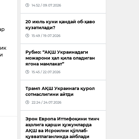
14:52 / 09.07.2026
20 июль куни қандай об-ҳаво
кузатилади?
ар
15:49 / 19.07.2026
лик
Рубио: “АҚШ Украинадаги
и
можарони ҳал қила оладиган
ягона мамлакат”
15:45 / 22.07.2026
Трамп АҚШ Украинага қурол
сотмаслигини айтди
22:24 / 24.07.2026
Эрон Европа Иттифоқини тинч
аҳолига қарши ҳужумларда
АҚШ ва Исроилни қўллаб-
қувватлаганликда айблади