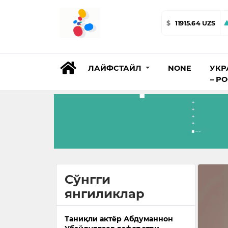
$
11915.64 UZS
ЛАЙФСТАЙЛ
NONE
УКР
– Р
Сўнгги
янгиликлар
Таниқли актёр Абдуманнон