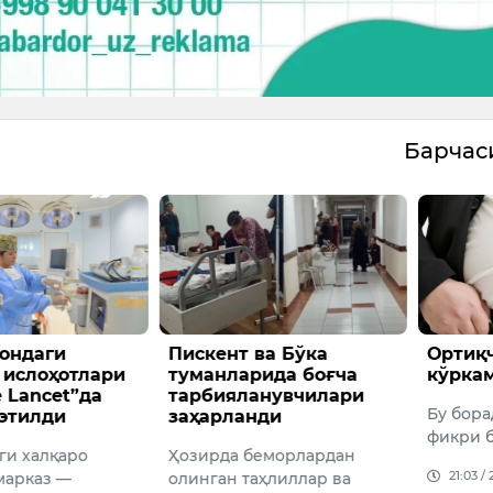
Барча
ондаги
Пискент ва Бўка
Ортиқч
 ислоҳотлари
туманларида боғча
кўркам
 Lancet”да
тарбияланувчилари
Бу бора
этилди
заҳарланди
фикри 
ги халқаро
Ҳозирда беморлардан
21:03 /
марказ —
олинган таҳлиллар ва