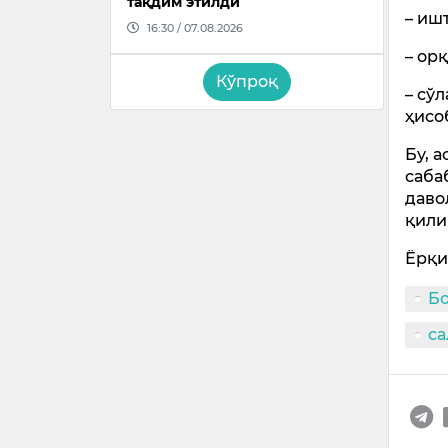
тақдим этилди
– иш
16:30 / 07.08.2026
– ор
Кўпроқ
– сў
ҳисо
Бу, 
саба
даво
қили
Ёрқи
Б
са