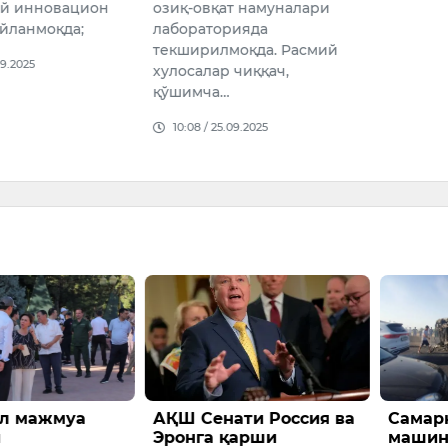
й инновацион
озиқ-овқат намуналари
айланмоқда;
лабораторияда
текширилмоқда. Расмий
09.2025
хулосалар чиққач,
қўшимча…
10:08 / 25.09.2025
л мажмуа
АҚШ Сенати Россия ва
Самар
и
Эронга қарши
машин