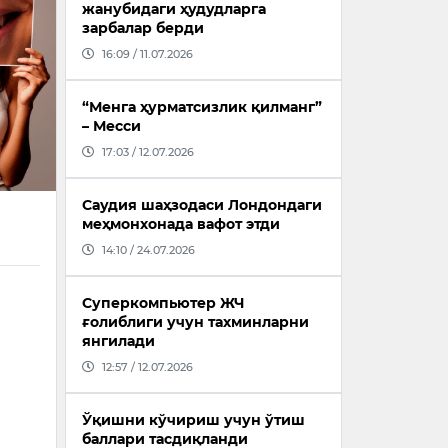
жанубидаги ҳудудларга
зарбалар берди
16:09 / 11.07.2026
“Менга ҳурматсизлик қилманг”
– Месси
17:03 / 12.07.2026
Саудия шаҳзодаси Лондондаги
меҳмонхонада вафот этди
14:10 / 24.07.2026
Суперкомпьютер ЖЧ
ғолиблиги учун тахминларни
янгилади
12:57 / 12.07.2026
Ўқишни кўчириш учун ўтиш
баллари тасдиқланди