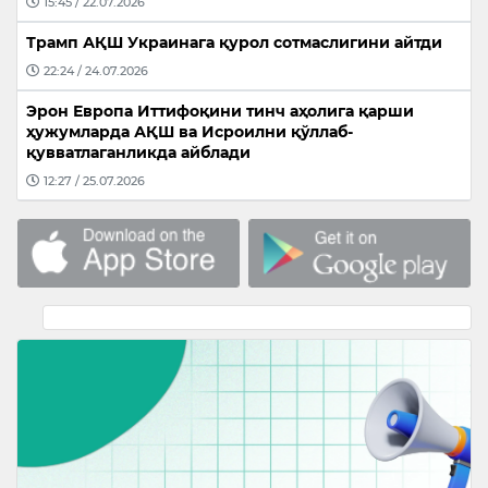
15:45 / 22.07.2026
Трамп АҚШ Украинага қурол сотмаслигини айтди
22:24 / 24.07.2026
Эрон Европа Иттифоқини тинч аҳолига қарши
ҳужумларда АҚШ ва Исроилни қўллаб-
қувватлаганликда айблади
12:27 / 25.07.2026