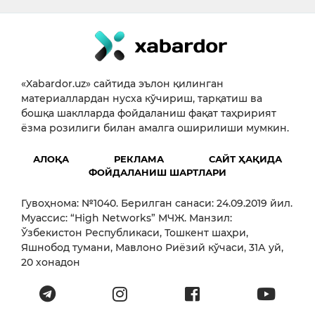
«Xabardor.uz» сайтида эълон қилинган
материаллардан нусха кўчириш, тарқатиш ва
бошқа шаклларда фойдаланиш фақат таҳририят
ёзма розилиги билан амалга оширилиши мумкин.
АЛОҚА
РЕКЛАМА
САЙТ ҲАҚИДА
ФОЙДАЛАНИШ ШАРТЛАРИ
Гувоҳнома: №1040. Берилган санаси: 24.09.2019 йил.
Муассис: “High Networks” МЧЖ. Манзил:
Ўзбекистон Республикаси, Тошкент шаҳри,
Яшнобод тумани, Мавлоно Риёзий кўчаси, 31А уй,
20 хонадон