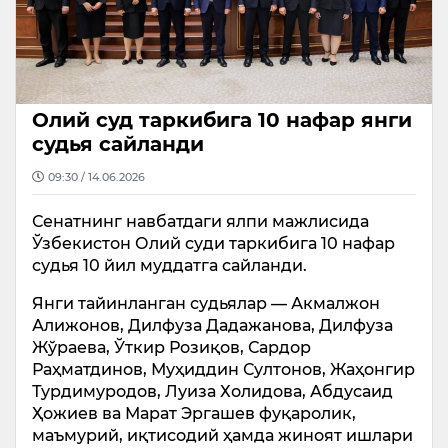
Олий суд таркибига 10 нафар янги
судья сайланди
09:30 / 14.06.2026
Сенатнинг навбатдаги ялпи мажлисида
Ўзбекистон Олий суди таркибига 10 нафар
судья 10 йил муддатга сайланди.
Янги тайинланган судьялар — Акмалжон
Алижонов, Дилфуза Дадажанова, Дилфуза
Жўраева, Ўткир Розиқов, Сардор
Раҳматдинов, Муҳиддин Султонов, Жаҳонгир
Турдимуродов, Луиза Холидова, Абдусаид
Ҳожиев ва Марат Эргашев фуқаролик,
маъмурий, иқтисодий ҳамда жиноят ишлари