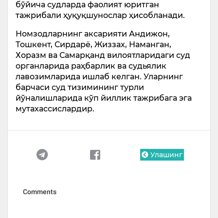
бўйича судларда фаолият юритган
тажрибали ҳуқуқшунослар ҳисобланади.
Номзодларнинг аксарияти Андижон,
Тошкент, Сирдарё, Жиззах, Наманган,
Хоразм ва Самарқанд вилоятларидаги суд
органларида раҳбарлик ва судьялик
лавозимларида ишлаб келган. Уларнинг
барчаси суд тизимининг турли
йўналишларида кўп йиллик тажрибага эга
мутахассислардир.
Улашинг