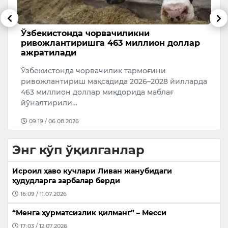
Ўзбекистонда чорвачиликни
А
ривожлантиришга 463 миллион доллар
в
ажратилади
Б
Ўзбекистонда чорвачилик тармоғини
и
П
ривожлантириш мақсадида 2026–2028 йилларда
ҳ
463 миллион доллар миқдорида маблағ
йўналтирили…
09:19 / 06.08.2026
Энг кўп ўқилганлар
Исроил ҳаво кучлари Ливан жанубидаги
ҳудудларга зарбалар берди
16:09 / 11.07.2026
“Менга ҳурматсизлик қилманг” – Месси
17:03 / 12.07.2026