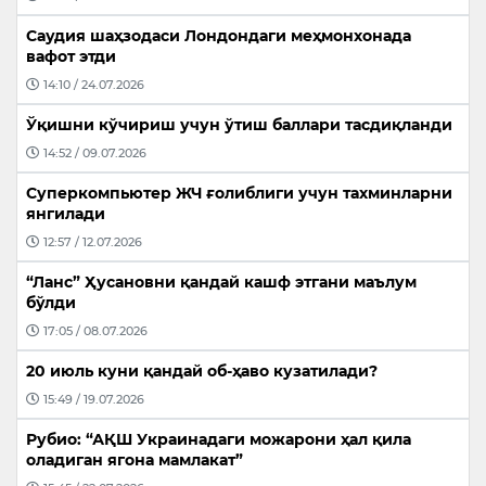
Саудия шаҳзодаси Лондондаги меҳмонхонада
вафот этди
14:10 / 24.07.2026
Ўқишни кўчириш учун ўтиш баллари тасдиқланди
14:52 / 09.07.2026
Суперкомпьютер ЖЧ ғолиблиги учун тахминларни
янгилади
12:57 / 12.07.2026
“Ланс” Ҳусановни қандай кашф этгани маълум
бўлди
17:05 / 08.07.2026
20 июль куни қандай об-ҳаво кузатилади?
15:49 / 19.07.2026
Рубио: “АҚШ Украинадаги можарони ҳал қила
оладиган ягона мамлакат”