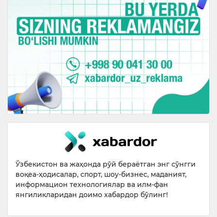
Ўзбекистон ва жаҳонда рўй бераётган энг сўнгги
воқеа-ҳодисалар, спорт, шоу-бизнес, маданият,
информацион технологиялар ва илм-фан
янгиликларидан доимо хабардор бўлинг!