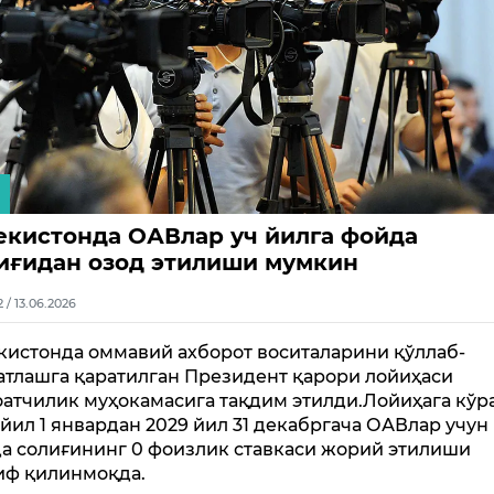
екистонда ОАВлар уч йилга фойда
иғидан озод этилиши мумкин
2 / 13.06.2026
кистонда оммавий ахборот воситаларини қўллаб-
атлашга қаратилган Президент қарори лойиҳаси
атчилик муҳокамасига тақдим этилди.Лойиҳага кўра
 йил 1 январдан 2029 йил 31 декабргача ОАВлар учун
а солиғининг 0 фоизлик ставкаси жорий этилиши
иф қилинмоқда.