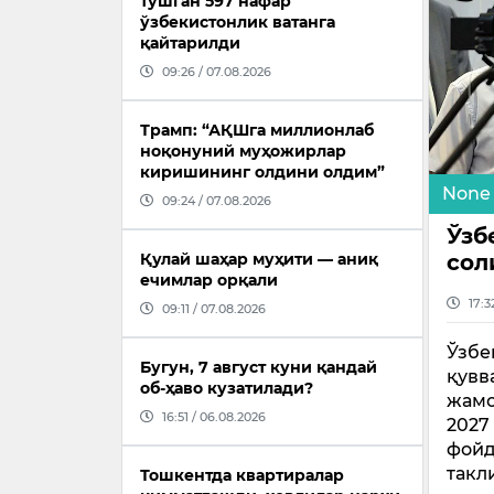
тушган 597 нафар
ўзбекистонлик ватанга
қайтарилди
09:26 / 07.08.2026
Трамп: “АҚШга миллионлаб
ноқонуний муҳожирлар
киришининг олдини олдим”
None
09:24 / 07.08.2026
Ўзб
сол
Қулай шаҳар муҳити — аниқ
ечимлар орқали
17:3
09:11 / 07.08.2026
Ўзбе
Бугун, 7 август куни қандай
қувв
об-ҳаво кузатилади?
жамо
16:51 / 06.08.2026
2027
фойд
такл
Тошкентда квартиралар