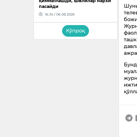
қимматлашди, ҳовлилар нархи
Шуни
пасайди
теле
16:34 / 06.08.2026
божи
Журн
Кўпроқ
фаол
ташк
давл
ажра
Бунд
муал
журн
ижти
қўлл