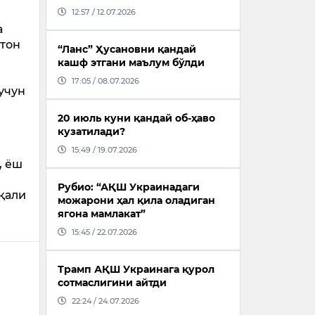
12:57 / 12.07.2026
а
тон
“Ланс” Ҳусановни қандай
кашф этгани маълум бўлди
17:05 / 08.07.2026
учун
20 июль куни қандай об-ҳаво
кузатилади?
15:49 / 19.07.2026
, ёш
Рубио: “АҚШ Украинадаги
қали
можарони ҳал қила оладиган
ягона мамлакат”
15:45 / 22.07.2026
Трамп АҚШ Украинага қурол
сотмаслигини айтди
22:24 / 24.07.2026