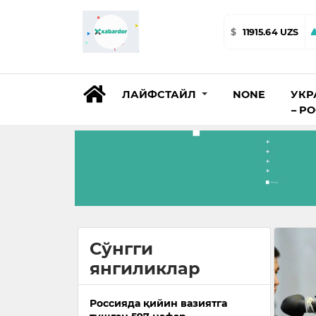
$
11915.64 UZS
ЛАЙФСТАЙЛ
NONE
УКР
– Р
Сўнгги
янгиликлар
Россияда қийин вазиятга