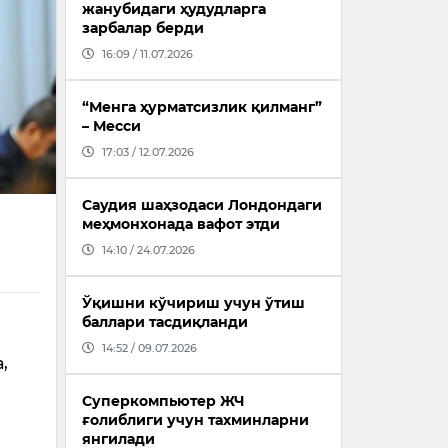
жанубидаги ҳудудларга
зарбалар берди
16:09 / 11.07.2026
“Менга ҳурматсизлик қилманг”
– Месси
17:03 / 12.07.2026
Саудия шаҳзодаси Лондондаги
меҳмонхонада вафот этди
14:10 / 24.07.2026
Ўқишни кўчириш учун ўтиш
баллари тасдиқланди
14:52 / 09.07.2026
,
Суперкомпьютер ЖЧ
ғолиблиги учун тахминларни
янгилади