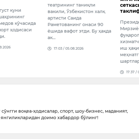
г таниқли
сеткасини жорий этиш
Ҳиндис
таклиф қилинди
бекистон халқ
Олий с
аида
Президент Шавкат
“Теҳелк
инг онаси 90
Мирзиёев давлат
собиқ 
т этди. Бу ҳақда
фуқаролик
Тарун 
хизматчиларининг ойлик
ҳамкасб
иш ҳақи тизими ва
08.2026
айбд…
меҳнатга ҳақ тўлаш
16:25 /
шартларини мувофиқлаш…
17:37 / 04.08.2026
сўнгги воқеа-ҳодисалар, спорт, шоу-бизнес, маданият,
янгиликларидан доимо хабардор бўлинг!