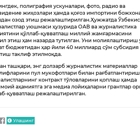
нгдек, полиграфия ускуналари, фото, радио ва
видение жиҳозлари ҳамда қоғоз импортини божхон
дан озод этиш режалаштирилган.Ҳужжатда Ўзбекис
алистлар уюшмаси ҳузурида ОАВ ва журналистика
иятини қўллаб-қувватлаш миллий жамғармасини
ил этиш ҳам назарда тутилган. Уни молиялаштириш 
ат бюджетидан ҳар йили 40 миллиард сўм субсидия
тиш таклиф этилмоқда.
ан ташқари, энг долзарб журналистик материаллар
лифларини пул мукофотлари билан рағбатлантириш
алистларнинг контракт тўловларини қоплаш ҳамда
моий аҳамиятга эга медиа лойиҳаларни грантлар ор
аб-қувватлаш режалаштирилган.
Улашинг