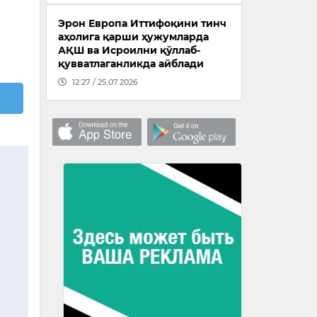
Эрон Европа Иттифоқини тинч
аҳолига қарши ҳужумларда
АҚШ ва Исроилни қўллаб-
қувватлаганликда айблади
12:27 / 25.07.2026