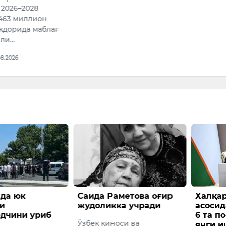
бошқаси
доллар
банкно
Ўзбеки
оли…
15:52 /
метова оғир
Халқаро тажриба
Ҳинди
ка учради
асосида 11 та разряд ва
журна
6 та поғонадан иборат
ишида
оси ва
янги иш ҳақи
топил