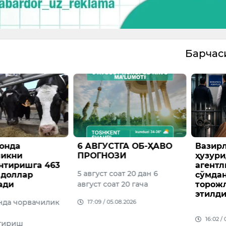
Барча
ТГА ОБ-ҲАВО
Вазирлар Маҳкамаси
Болал
ЗИ
ҳузуридаги Миграция
фойда
агентлигида 1 млрд
қуйма 
ат 20 дан 6
сўмдан ортиқ талон-
яшири
 20 гача
торожликлар фош
чиқиш
этилди.
ҳолат
08.2026
Фуқаро
16:02 / 05.08.2026
млн сўм