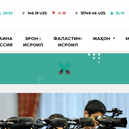
28.92
₽
146.19 UZS
-0.18
€
13749.46 UZS
32.19
АИНА
ЭРОН –
ФАЛАСТИН-
ЖАҲОН
М
ОССИЯ
ИСРОИЛ
ИСРОИЛ