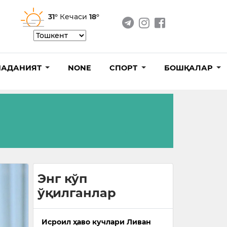
31°
Кечаси
18°
АДАНИЯТ
NONE
СПОРТ
БОШҚАЛАР
Энг кўп
ўқилганлар
Исроил ҳаво кучлари Ливан