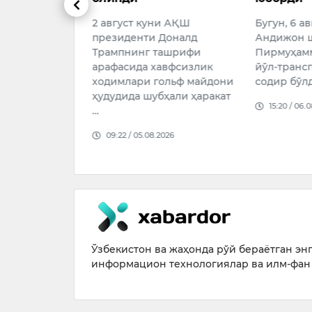
театринин
и АҚШ
Бугун, 6 август куни
вакили, Ўз
Доналд
Андижон шаҳрининг
артисти С
ашрифи
Пирмуҳаммедов кўчасида
Раметован
авфсизлик
йўл-транспорт ҳодисаси
ёшида вафо
ольф майдони
содир бўлди.
ак…
ҳали ҳаракат
15:20 / 06.08.2026
17:03 / 05.
026
Ўзбекистон ва жаҳонда рўй бераётган энг 
информацион технологиялар ва илм-фан 