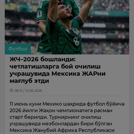
Футбол
ЖЧ–2026 бошланди:
четлатишларга бой очилиш
учрашувида Мексика ЖАРни
мағлуб этди
08:12 / 12.06.2026
11 июнь куни Мехико шаҳрида футбол бўйича
2026 йилги Жаҳон чемпионатига расман
старт берилди. Турнирнинг очилиш
учрашувида мезбонлардан бири бўлган
Мексика Жанубий Африка Республикаси