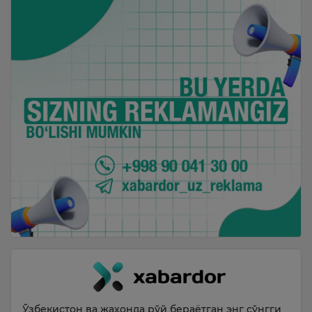
Ўзбекистон ва жаҳонда рўй бераётган энг сўнгги