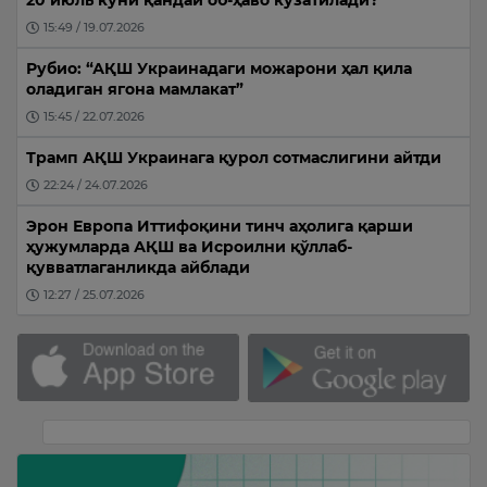
15:49 / 19.07.2026
Рубио: “АҚШ Украинадаги можарони ҳал қила
оладиган ягона мамлакат”
15:45 / 22.07.2026
Трамп АҚШ Украинага қурол сотмаслигини айтди
22:24 / 24.07.2026
Эрон Европа Иттифоқини тинч аҳолига қарши
ҳужумларда АҚШ ва Исроилни қўллаб-
қувватлаганликда айблади
12:27 / 25.07.2026