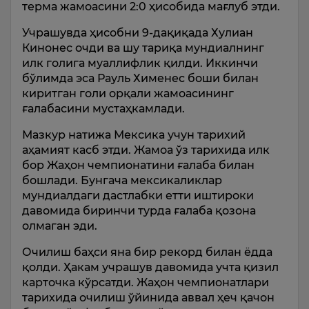
терма жамоасини 2:0 ҳисобида мағлуб этди.
Учрашувда ҳисобни 9-дақиқада Хулиан
Кинонес очди ва шу тариқа мундиалнинг
илк голига муаллифлик қилди. Иккинчи
бўлимда эса Рауль Хименес боши билан
киритган голи орқали жамоасининг
ғалабасини мустаҳкамлади.
Мазкур натижа Мексика учун тарихий
аҳамият касб этди. Жамоа ўз тарихида илк
бор Жаҳон чемпионатини ғалаба билан
бошлади. Бунгача мексикаликлар
мундиалдаги дастлабки етти иштироки
давомида биринчи турда ғалаба қозона
олмаган эди.
Очилиш баҳси яна бир рекорд билан ёдда
қолди. Ҳакам учрашув давомида учта қизил
карточка кўрсатди. Жаҳон чемпионатлари
тарихида очилиш ўйинида аввал ҳеч қачон