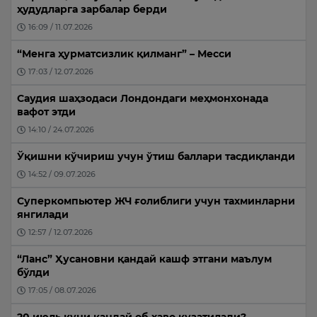
ҳудудларга зарбалар берди
16:09 / 11.07.2026
“Менга ҳурматсизлик қилманг” – Месси
17:03 / 12.07.2026
Саудия шаҳзодаси Лондондаги меҳмонхонада
вафот этди
14:10 / 24.07.2026
Ўқишни кўчириш учун ўтиш баллари тасдиқланди
14:52 / 09.07.2026
Суперкомпьютер ЖЧ ғолиблиги учун тахминларни
янгилади
12:57 / 12.07.2026
“Ланс” Ҳусановни қандай кашф этгани маълум
бўлди
17:05 / 08.07.2026
20 июль куни қандай об-ҳаво кузатилади?