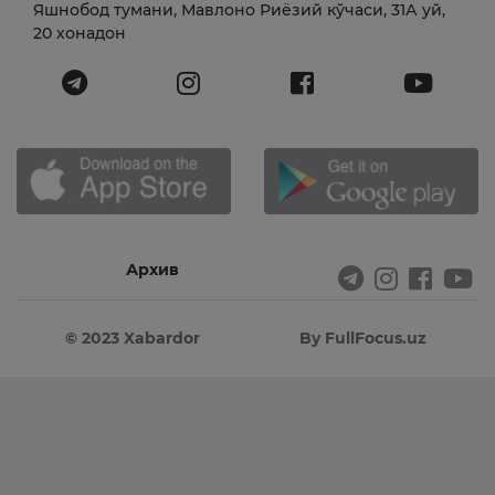
Яшнобод тумани, Мавлоно Риёзий кўчаси, 31А уй,
20 хонадон
Архив
© 2023 Xabardor
By FullFocus.uz