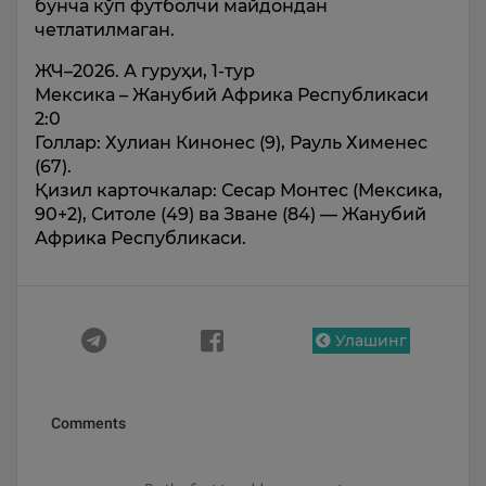
бунча кўп футболчи майдондан
четлатилмаган.
ЖЧ–2026. А гуруҳи, 1-тур
Мексика – Жанубий Африка Республикаси
2:0
Голлар: Хулиан Кинонес (9), Рауль Хименес
(67).
Қизил карточкалар: Сесар Монтес (Мексика,
90+2), Ситоле (49) ва Зване (84) — Жанубий
Африка Республикаси.
Улашинг