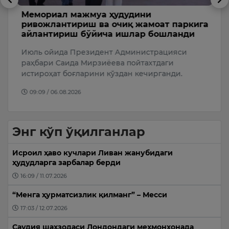
Мемориал мажмуа ҳудудини
А
ривожлантириш ва очиқ жамоат паркига
э
айлантириш бўйича ишлар бошланди
н
Ў
Июль ойида Президент Администрацияси
А
раҳбари Саида Мирзиёева пойтахтдаги
ж
истироҳат боғларини кўздан кечирганди.
09:09 / 06.08.2026
Энг кўп ўқилганлар
Исроил ҳаво кучлари Ливан жанубидаги
ҳудудларга зарбалар берди
16:09 / 11.07.2026
“Менга ҳурматсизлик қилманг” – Месси
17:03 / 12.07.2026
Саудия шаҳзодаси Лондондаги меҳмонхонада