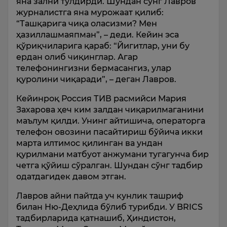
яна зални тўлдирди. Шундан сўнг Лавров
журналистга яна мурожаат қилиб:
“Ташқарига чиқа оласизми? Мен
ҳазиллашмаяпман”, – деди. Кейин эса
қўриқчиларига қараб: “Йигитлар, уни бу
ердан олиб чиқинглар. Агар
телефонингизни бермасангиз, улар
қуролини чиқаради”, – деган Лавров.
Кейинроқ Россия ТИВ расмийси Мария
Захарова ҳеч ким залдан чиқарилмаганини
маълум қилди. Унинг айтишича, операторга
телефон овозини пасайтириш бўйича икки
марта илтимос қилинган ва ундан
қурилмани матбуот анжумани тугагунча бир
четга қўйиш сўралган. Шундан сўнг тадбир
одатдагидек давом этган.
Лавров айни пайтда уч кунлик ташриф
билан Ню-Деҳлида бўлиб турибди. У BRICS
тадбирларида қатнашиб, Ҳиндистон,