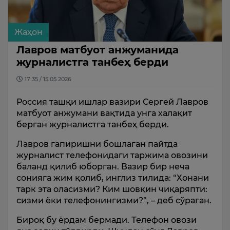
Жаҳон
Лавров матбуот анжуманида
журналистга танбеҳ берди
17:35 / 15.05.2026
Россия ташқи ишлар вазири Сергей Лавров
матбуот анжумани вақтида унга халақит
берган журналистга танбеҳ берди.
Лавров гапиришни бошлаган пайтда
журналист телефонидаги таржима овозини
баланд қилиб юборган. Вазир бир неча
сонияга жим қолиб, инглиз тилида: “Хонани
тарк эта оласизми? Ким шовқин чиқаряпти:
сизми ёки телефонингизми?”, – деб сўраган.
Бироқ бу ёрдам бермади. Телефон овози