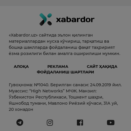
«Xabardor.uz» сайтида эълон қилинган
материаллардан нусха кўчириш, тарқатиш ва
бошқа шаклларда фойдаланиш фақат таҳририят
ёзма розилиги билан амалга оширилиши мумкин.
АЛОҚА
РЕКЛАМА
САЙТ ҲАҚИДА
ФОЙДАЛАНИШ ШАРТЛАРИ
Гувоҳнома: №1040. Берилган санаси: 24.09.2019 йил.
Муассис: “High Networks” МЧЖ. Манзил:
Ўзбекистон Республикаси, Тошкент шаҳри,
Яшнобод тумани, Мавлоно Риёзий кўчаси, 31А уй,
20 хонадон