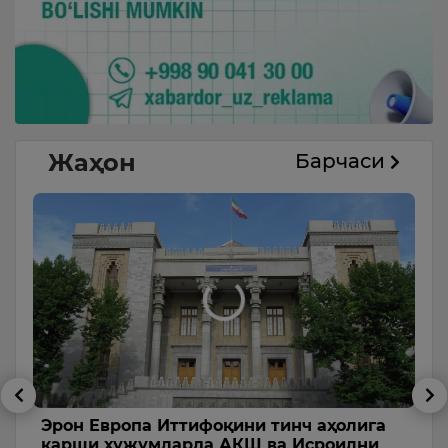
Жаҳон
Барчаси
и
Эрон Европа Иттифоқини тинч аҳолига
Т
қарши ҳужумларда АҚШ ва Исроилни
с