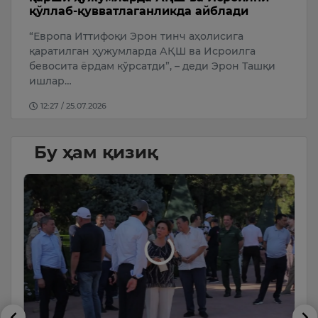
қўллаб-қувватлаганликда айблади
А
“Европа Иттифоқи Эрон тинч аҳолисига
У
қаратилган ҳужумларда АҚШ ва Исроилга
бевосита ёрдам кўрсатди”, – деди Эрон Ташқи
ишлар…
12:27 / 25.07.2026
Бу ҳам қизиқ