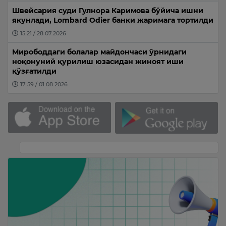
Швейсария суди Гулнора Каримова бўйича ишни
якунлади, Lombard Odier банки жаримага тортилди
15:21 / 28.07.2026
Мирободдаги болалар майдончаси ўрнидаги
ноқонуний қурилиш юзасидан жиноят иши
қўзғатилди
17:59 / 01.08.2026