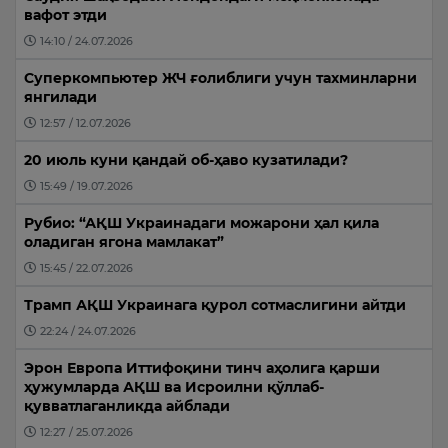
вафот этди
14:10 / 24.07.2026
Суперкомпьютер ЖЧ ғолиблиги учун тахминларни
янгилади
12:57 / 12.07.2026
20 июль куни қандай об-ҳаво кузатилади?
15:49 / 19.07.2026
Рубио: “АҚШ Украинадаги можарони ҳал қила
оладиган ягона мамлакат”
15:45 / 22.07.2026
Трамп АҚШ Украинага қурол сотмаслигини айтди
22:24 / 24.07.2026
Эрон Европа Иттифоқини тинч аҳолига қарши
ҳужумларда АҚШ ва Исроилни қўллаб-
қувватлаганликда айблади
12:27 / 25.07.2026