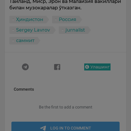
Таиланд, Миср, Эрон ва Малайзия вакиллари
билан музокаралар ўтказган.
Ҳиндистон
Россия
Sergey Lavrov
jurnalist
саммит
Улашинг