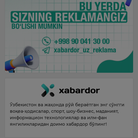
Ўзбекистон ва жаҳонда рўй бераётган энг сўнгги
воқеа-ҳодисалар, спорт, шоу-бизнес, маданият,
информацион технологиялар ва илм-фан
янгиликларидан доимо хабардор бўлинг!