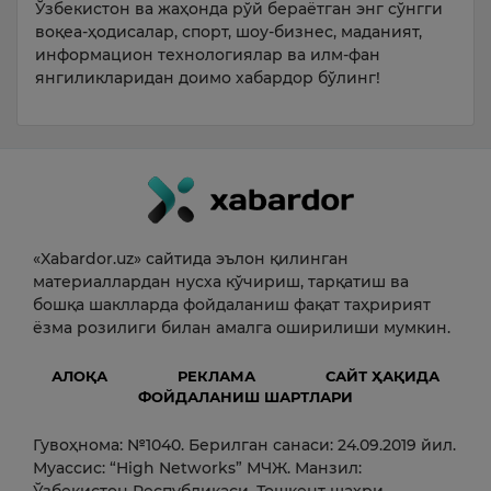
Ўзбекистон ва жаҳонда рўй бераётган энг сўнгги
воқеа-ҳодисалар, спорт, шоу-бизнес, маданият,
информацион технологиялар ва илм-фан
янгиликларидан доимо хабардор бўлинг!
«Xabardor.uz» сайтида эълон қилинган
материаллардан нусха кўчириш, тарқатиш ва
бошқа шаклларда фойдаланиш фақат таҳририят
ёзма розилиги билан амалга оширилиши мумкин.
АЛОҚА
РЕКЛАМА
САЙТ ҲАҚИДА
ФОЙДАЛАНИШ ШАРТЛАРИ
Гувоҳнома: №1040. Берилган санаси: 24.09.2019 йил.
Муассис: “High Networks” МЧЖ. Манзил: