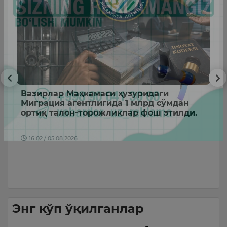
Вазирлар Маҳкамаси ҳузуридаги
6
Миграция агентлигида 1 млрд сўмдан
5 
ортиқ талон-торожликлар фош этилди.
ри
16:02 / 05.08.2026
а…
Энг кўп ўқилганлар