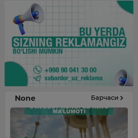
None
Барчаси