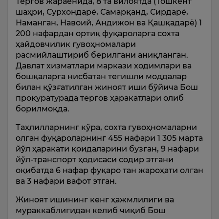
Тергов жараёнида, 8 та вилоятда (Тошкент
шаҳри, Сурхондарё, Самарқанд, Сирдарё,
Наманган, Навоий, Андижон ва Қашқадарё) 1
200 нафардан ортиқ фуқароларга сохта
ҳайдовчилик гувоҳномалари
расмийлаштириб берилгани аниқланган.
Давлат хизматлари маркази ходимлари ва
бошқаларга нисбатан тегишли моддалар
билан қўзғатилган жиноят иши бўйича Бош
прокуратурада тергов ҳаракатлари олиб
борилмоқда.
Таҳлилларнинг кўра, сохта гувоҳномаларни
олган фуқароларнинг 455 нафари 1 305 марта
йўл ҳаракати қоидаларини бузган, 9 нафари
йўл-транспорт ҳодисаси содир этгани
оқибатда 6 нафар фуқаро тан жароҳати олган
ва 3 нафари вафот этган.
Жиноят ишининг кенг ҳажмлилиги ва
мураккаблигидан келиб чиқиб Бош