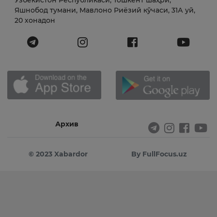
Ўзбекистон Республикаси, Тошкент шаҳри,
Яшнобод тумани, Мавлоно Риёзий кўчаси, 31А уй,
20 хонадон
Архив
© 2023 Xabardor
By FullFocus.uz