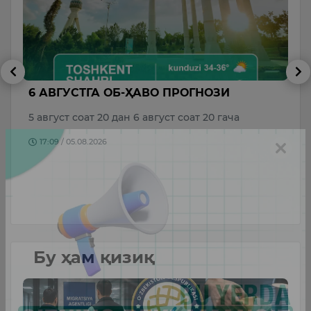
6 АВГУСТГА ОБ-ҲАВО ПРОГНОЗИ
В
р
М
5 август соат 20 дан 6 август соат 20 гача
о
17:09 / 05.08.2026
да
Бу ҳам қизиқ