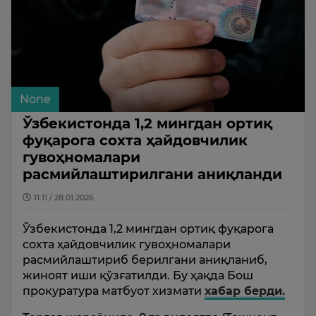
None
Ўзбекистонда 1,2 мингдан ортиқ
фуқарога сохта ҳайдовчилик
гувоҳномалари
расмийлаштирилгани аниқланди
11:11 / 28.01.2026
Ўзбекистонда 1,2 мингдан ортиқ фуқарога
сохта ҳайдовчилик гувоҳномалари
расмийлаштириб берилгани аниқланиб,
жиноят иши қўзғатилди. Бу ҳақда Бош
прокуратура матбуот хизмати
хабар берди.