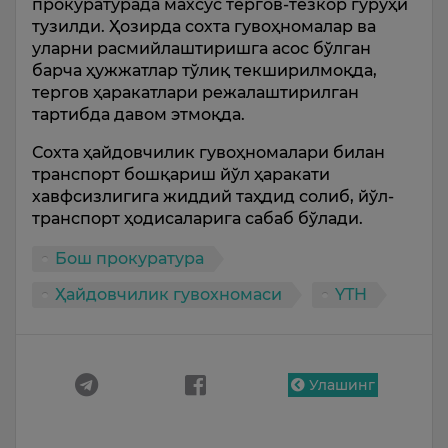
прокуратурада махсус тергов-тезкор гуруҳи
тузилди. Ҳозирда сохта гувоҳномалар ва
уларни расмийлаштиришга асос бўлган
барча ҳужжатлар тўлиқ текширилмоқда,
тергов ҳаракатлари режалаштирилган
тартибда давом этмоқда.
Сохта ҳайдовчилик гувоҳномалари билан
транспорт бошқариш йўл ҳаракати
хавфсизлигига жиддий таҳдид солиб, йўл-
транспорт ҳодисаларига сабаб бўлади.
Бош прокуратура
Ҳайдовчилик гувохномаси
YTH
Улашинг