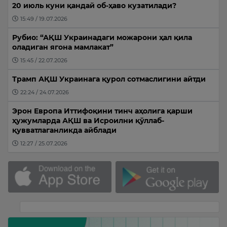
20 июль куни қандай об-ҳаво кузатилади?
15:49 / 19.07.2026
Рубио: “АҚШ Украинадаги можарони ҳал қила
оладиган ягона мамлакат”
15:45 / 22.07.2026
Трамп АҚШ Украинага қурол сотмаслигини айтди
22:24 / 24.07.2026
Эрон Европа Иттифоқини тинч аҳолига қарши
ҳужумларда АҚШ ва Исроилни қўллаб-
қувватлаганликда айблади
12:27 / 25.07.2026