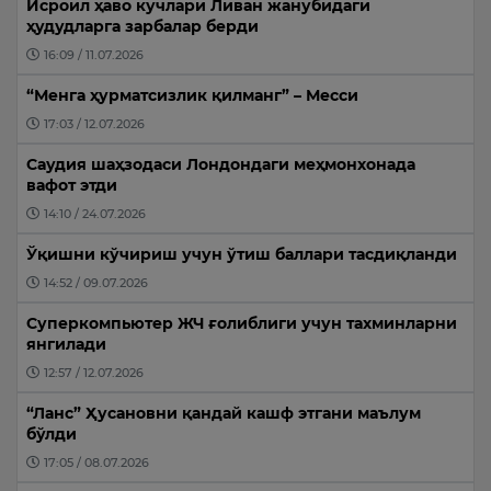
Исроил ҳаво кучлари Ливан жанубидаги
ҳудудларга зарбалар берди
16:09 / 11.07.2026
“Менга ҳурматсизлик қилманг” – Месси
17:03 / 12.07.2026
Саудия шаҳзодаси Лондондаги меҳмонхонада
вафот этди
14:10 / 24.07.2026
Ўқишни кўчириш учун ўтиш баллари тасдиқланди
14:52 / 09.07.2026
Суперкомпьютер ЖЧ ғолиблиги учун тахминларни
янгилади
12:57 / 12.07.2026
“Ланс” Ҳусановни қандай кашф этгани маълум
бўлди
17:05 / 08.07.2026