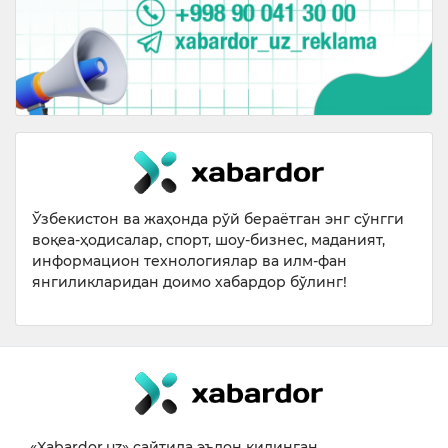
Ўзбекистон ва жаҳонда рўй бераётган энг сўнгги
воқеа-ҳодисалар, спорт, шоу-бизнес, маданият,
информацион технологиялар ва илм-фан
янгиликларидан доимо хабардор бўлинг!
«Xabardor.uz» сайтида эълон қилинган