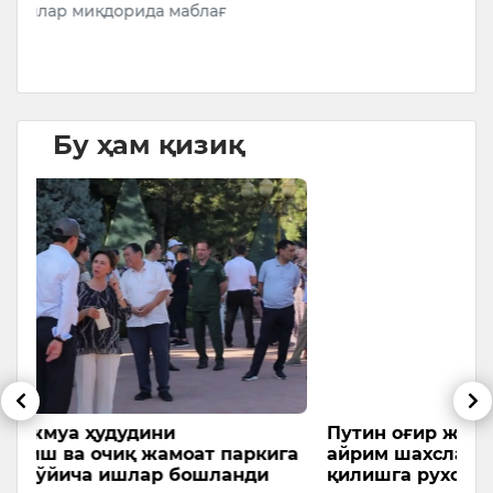
Бу ҳам қизиқ
Путин оғир жиноятлар учун судланган
Ў
га
айрим шахсларни армияга қабул
д
қилишга рухсат берди
э