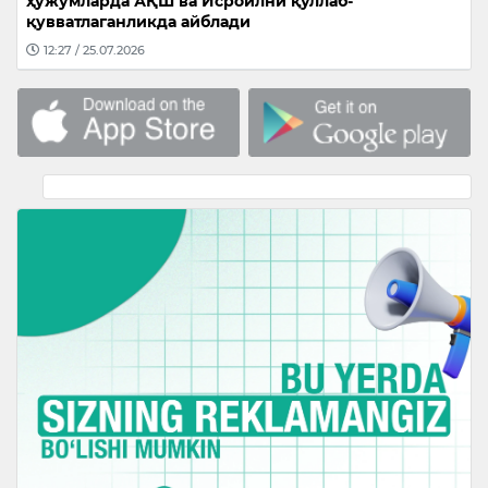
ҳужумларда АҚШ ва Исроилни қўллаб-
қувватлаганликда айблади
12:27 / 25.07.2026