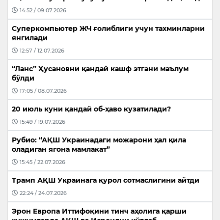
14:52 / 09.07.2026
Суперкомпьютер ЖЧ ғолиблиги учун тахминларни
янгилади
12:57 / 12.07.2026
“Ланс” Ҳусановни қандай кашф этгани маълум
бўлди
17:05 / 08.07.2026
20 июль куни қандай об-ҳаво кузатилади?
15:49 / 19.07.2026
Рубио: “АҚШ Украинадаги можарони ҳал қила
оладиган ягона мамлакат”
15:45 / 22.07.2026
Трамп АҚШ Украинага қурол сотмаслигини айтди
22:24 / 24.07.2026
Эрон Европа Иттифоқини тинч аҳолига қарши