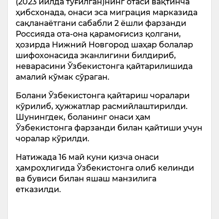
(2023 йилда туғилган)нинг отаси вақтинча
ҳибсхонада, онаси эса миграция марказида
сақланаётгани сабабли 2 ёшли фарзанди
Россияда ота-она қарамоғисиз қолгани,
ҳозирда Нижний Новгород шаҳар болалар
шифохонасида эканлигини билдириб,
неварасини Ўзбекистонга қайтарилишида
амалий кўмак сўраган.
Болани Ўзбекистонга қайтариш чоралари
кўрилиб, ҳужжатлар расмийлаштирилди.
Шунингдек, боланинг онаси ҳам
Ўзбекистонга фарзанди билан қайтиши учун
чоралар кўрилди.
Натижада 16 май куни қизча онаси
ҳамроҳлигида Ўзбекистонга олиб келинди
ва бувиси билан яшаш манзилига
етказилди.