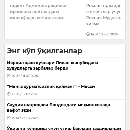
Россия президенти Владимир Путин оғир
М
жиноятлар учун судланган айрим шахсларнинг
д
Россия Мудофаа вазирлиги билан ҳарбий
с
хизма…
14:31 / 05.08.2026
Энг кўп ўқилганлар
Исроил ҳаво кучлари Ливан жанубидаги
ҳудудларга зарбалар берди
16:09 / 11.07.2026
“Менга ҳурматсизлик қилманг” – Месси
17:03 / 12.07.2026
Саудия шаҳзодаси Лондондаги меҳмонхонада
вафот этди
14:10 / 24.07.2026
Ўқишни кўчириш учун ўтиш баллари тасдиқланди