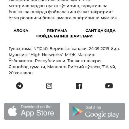
материаллардан нусха кўчириш, тарқатиш ва
бошқа шаклларда фойдаланиш фақат таҳририят
ёзма розилиги билан амалга оширилиши мумкин.
АЛОҚА
РЕКЛАМА
САЙТ ҲАҚИДА
ФОЙДАЛАНИШ ШАРТЛАРИ
Гувоҳнома: №1040. Берилган санаси: 24.09.2019 йил.
Муассис: “High Networks” МЧЖ. Манзил:
Ўзбекистон Республикаси, Тошкент шаҳри,
Яшнобод тумани, Мавлоно Риёзий кўчаси, 31А уй,
20 хонадон