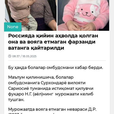
None
Россияда қийин аҳволда қолган
она ва вояга етмаган фарзанди
ватанга қайтарилди
08:37 / 18.05.2025
Бу ҳақда болалар омбудсмани хабар берди.
Маълум қилинишича, болалар
омбудсманига Сурхондарё вилояти
Сариосиё туманида истиқомат қилувчи
фуқаро Н.Г. (аёл)нинг мурожаати келиб
тушган.
Мурожаатда вояга етмаган невараси Д.Р.