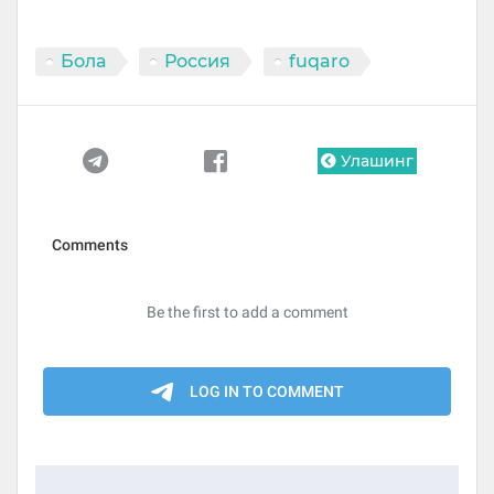
Бола
Россия
fuqaro
Улашинг