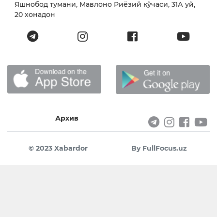
Яшнобод тумани, Мавлоно Риёзий кўчаси, 31А уй,
20 хонадон
Архив
© 2023 Xabardor
By FullFocus.uz