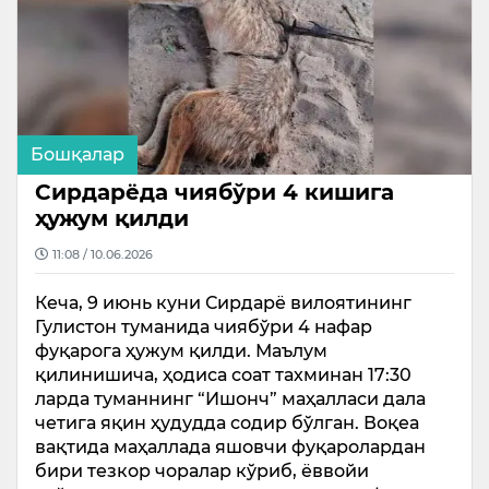
Бошқалар
Сирдарёда чиябўри 4 кишига
ҳужум қилди
11:08 / 10.06.2026
Кеча, 9 июнь куни Сирдарё вилоятининг
Гулистон туманида чиябўри 4 нафар
фуқарога ҳужум қилди. Маълум
қилинишича, ҳодиса соат тахминан 17:30
ларда туманнинг “Ишонч” маҳалласи дала
четига яқин ҳудудда содир бўлган. Воқеа
вақтида маҳаллада яшовчи фуқаролардан
бири тезкор чоралар кўриб, ёввойи