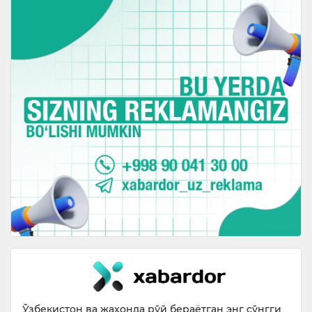
Ўзбекистон ва жаҳонда рўй бераётган энг сўнгги