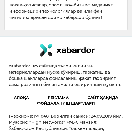
воқеа-ҳодисалар, спорт, шоу-бизнес, маданият,
информацион технологиялар ва илм-фан
янгиликларидан доимо хабардор бўлинг!
«Xabardor.uz» сайтида эълон қилинган
материаллардан нусха кўчириш, тарқатиш ва
бошқа шаклларда фойдаланиш фақат таҳририят
ёзма розилиги билан амалга оширилиши мумкин.
АЛОҚА
РЕКЛАМА
САЙТ ҲАҚИДА
ФОЙДАЛАНИШ ШАРТЛАРИ
Гувоҳнома: №1040. Берилган санаси: 24.09.2019 йил.
Муассис: “High Networks” МЧЖ. Манзил:
Ўзбекистон Республикаси, Тошкент шаҳри,