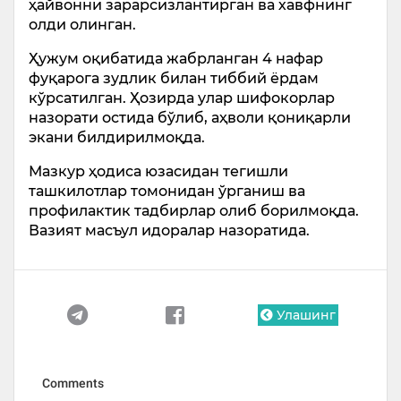
ҳайвонни зарарсизлантирган ва хавфнинг
олди олинган.
Ҳужум оқибатида жабрланган 4 нафар
фуқарога зудлик билан тиббий ёрдам
кўрсатилган. Ҳозирда улар шифокорлар
назорати остида бўлиб, аҳволи қониқарли
экани билдирилмоқда.
Мазкур ҳодиса юзасидан тегишли
ташкилотлар томонидан ўрганиш ва
профилактик тадбирлар олиб борилмоқда.
Вазият масъул идоралар назоратида.
Улашинг