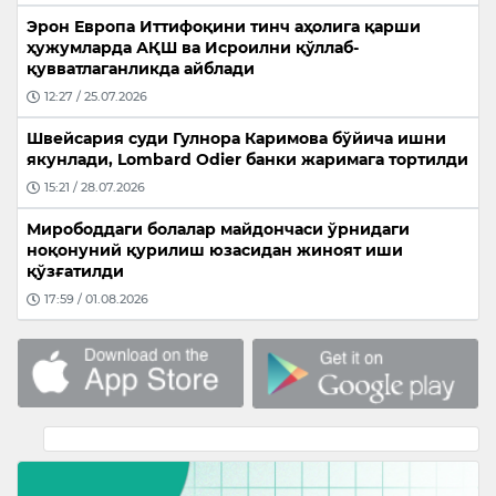
Эрон Европа Иттифоқини тинч аҳолига қарши
ҳужумларда АҚШ ва Исроилни қўллаб-
қувватлаганликда айблади
12:27 / 25.07.2026
Швейсария суди Гулнора Каримова бўйича ишни
якунлади, Lombard Odier банки жаримага тортилди
15:21 / 28.07.2026
Мирободдаги болалар майдончаси ўрнидаги
ноқонуний қурилиш юзасидан жиноят иши
қўзғатилди
17:59 / 01.08.2026