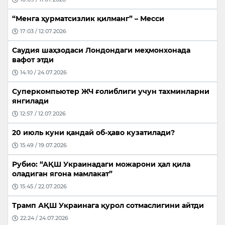
“Менга ҳурматсизлик қилманг” – Месси
17:03 / 12.07.2026
Саудия шаҳзодаси Лондондаги меҳмонхонада
вафот этди
14:10 / 24.07.2026
Суперкомпьютер ЖЧ ғолиблиги учун тахминларни
янгилади
12:57 / 12.07.2026
20 июль куни қандай об-ҳаво кузатилади?
15:49 / 19.07.2026
Рубио: “АҚШ Украинадаги можарони ҳал қила
оладиган ягона мамлакат”
15:45 / 22.07.2026
Трамп АҚШ Украинага қурол сотмаслигини айтди
22:24 / 24.07.2026