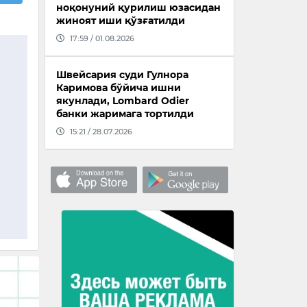
ноқонуний қурилиш юзасидан
жиноят иши қўзғатилди
17:59 / 01.08.2026
Швейсария суди Гулнора
Каримова бўйича ишни
якунлади, Lombard Odier
банки жаримага тортилди
15:21 / 28.07.2026