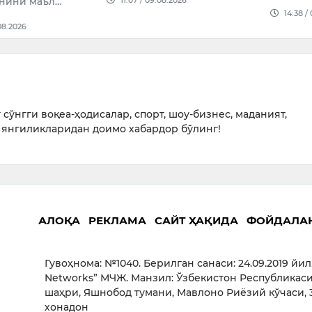
анини маъл…
14:38 /
08.2026
сўнгги воқеа-ҳодисалар, спорт, шоу-бизнес, маданият,
янгиликларидан доимо хабардор бўлинг!
АЛОҚА
РЕКЛАМА
САЙТ ҲАҚИДА
ФОЙДАЛА
Гувоҳнома: №1040. Берилган санаси: 24.09.2019 йил
Networks” МЧЖ. Манзил: Ўзбекистон Республикаси
шаҳри, Яшнобод тумани, Мавлоно Риёзий кўчаси, 3
хонадон