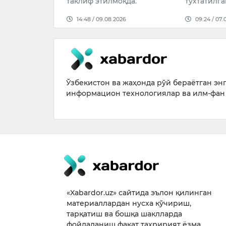
таклиф этилмоқда.
тўхтатилг
026
14:48 / 09.08.2026
09:24 / 07.
Ўзбекистон ва жаҳонда рўй бераётган энг 
информацион технологиялар ва илм-фан 
«Xabardor.uz» сайтида эълон қилинган
материаллардан нусха кўчириш,
тарқатиш ва бошқа шаклларда
фойдаланиш фақат таҳририят ёзма