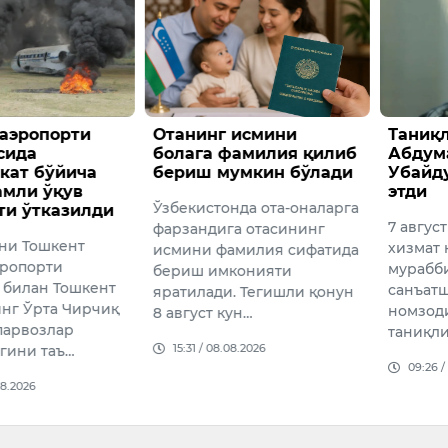
аэропорти
Отанинг исмини
Таниқл
сида
болага фамилия қилиб
Абдум
кат бўйича
бериш мумкин бўлади
Убайд
амли ўқув
этди
Ўзбекистонда ота-оналарга
ти ўтказилди
7 авгус
фарзандига отасининг
уни Тошкент
хизмат 
исмини фамилия сифатида
эропорти
мурабб
бериш имконияти
 билан Тошкент
санъат
яратилади. Тегишли қонун
нг Ўрта Чирчиқ
номзоди
8 август кун…
парвозлар
таниқли
15:31 / 08.08.2026
гини таъ…
09:26 /
08.2026