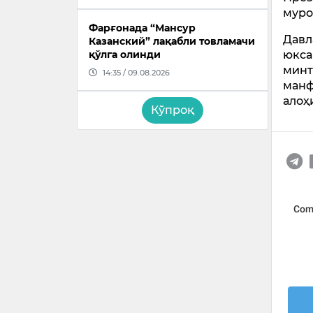
муро
Фарғонада “Мансур
Давл
Казанский” лақабли товламачи
юкса
қўлга олинди
минт
14:35 / 09.08.2026
манф
алоҳ
Кўпроқ