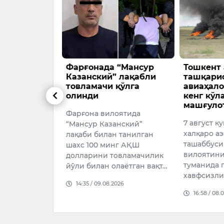
биль
Фарғонада “Мансур
Тошкент 
лганларга
Казанский” лақабли
ташқари
 фоизининг
товламачи қўлга
авиаҳало
давлатдан
олинди
кенг кўл
рилиши
машғуло
Фарғона вилоятида
7 август к
“Мансур Казанский”
а
халқаро а
лақаби билан танилган
ль хариди
ташаббуси
шахс 100 минг АҚШ
 автокредит
вилоятини
долларини товламачилик
ир қисмини
туманида 
йўли билан олаётган вақт…
нидан қоплаш
хавфсизли
14:35 / 09.08.2026
оқда.
16:58 / 08.
026