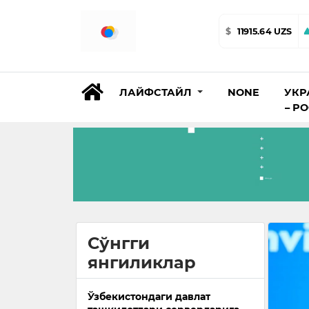
$
11915.64 UZS
ЛАЙФСТАЙЛ
NONE
УКР
– Р
Сўнгги
янгиликлар
Ўзбекистондаги давлат