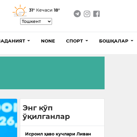
31°
Кечаси
18°
АДАНИЯТ
NONE
СПОРТ
БОШҚАЛАР
Энг кўп
ўқилганлар
Исроил ҳаво кучлари Ливан