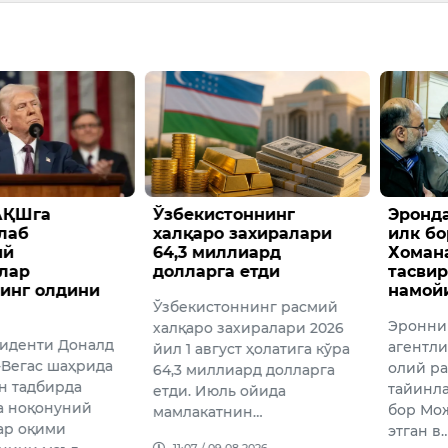
АҚШга
Ўзбекистоннинг
Эронда
лаб
халқаро захиралари
илк б
ий
64,3 миллиард
Хоман
лар
долларга етди
тасвир
инг олдини
намой
Ўзбекистоннинг расмий
Эроннин
халқаро захиралари 2026
иденти Доналд
агентли
йил 1 август ҳолатига кўра
-Вегас шаҳрида
олий ра
64,3 миллиард долларга
ан тадбирда
тайинл
етди. Июль ойида
а ноқонуний
бор Мож
мамлакатнин…
ар оқими
этган в
11:07 / 09.08.2026