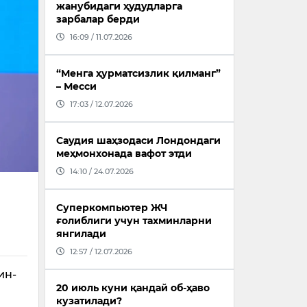
жанубидаги ҳудудларга
зарбалар берди
16:09 / 11.07.2026
“Менга ҳурматсизлик қилманг”
– Месси
17:03 / 12.07.2026
Саудия шаҳзодаси Лондондаги
меҳмонхонада вафот этди
14:10 / 24.07.2026
и
Суперкомпьютер ЖЧ
ғолиблиги учун тахминларни
янгилади
12:57 / 12.07.2026
ин-
20 июль куни қандай об-ҳаво
кузатилади?