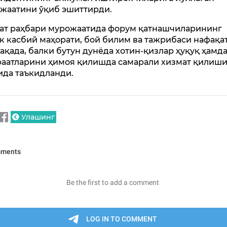
жаатини ўқиб эшиттирди.
ат раҳбари мурожаатида форум қатнашчиларининг
к касбий маҳорати, бой билим ва тажрибаси нафақа
ақада, балки бутун дунёда хотин-қизлар ҳуқуқ ҳамд
аатларини ҳимоя қилишда самарали хизмат қилиш
ида таъкидланди.
Улашинг