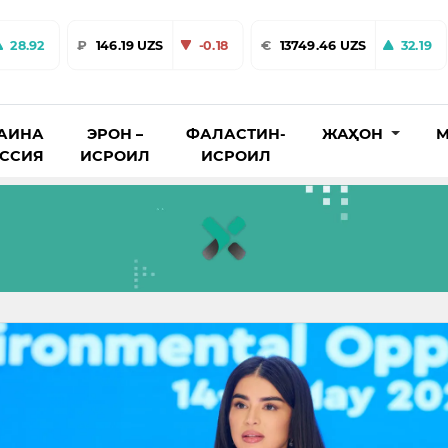
28.92
₽
146.19 UZS
-0.18
€
13749.46 UZS
32.19
АИНА
ЭРОН –
ФАЛАСТИН-
ЖАҲОН
М
ОССИЯ
ИСРОИЛ
ИСРОИЛ