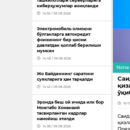
ташкилотлари серверларига
киберҳужумлар аниқланди
14:56 / 09.08.2026
Электромобиль олмоқчи
бўлганларга автокредит
фоизининг бир қисми
давлатдан қоплаб берилиши
мумкин
14:48 / 09.08.2026
None
Жо Байденнинг саратони
Саи
суякларига ҳам тарқалди
қиз
14:43 / 09.08.2026
ўқи
Эронда беш ой ичида илк бор
19:1
Можтабо Хоманаий
тасвирланган кадрлар
Саид
намойиш этилди
қизл
14:38 / 09.08.2026
През