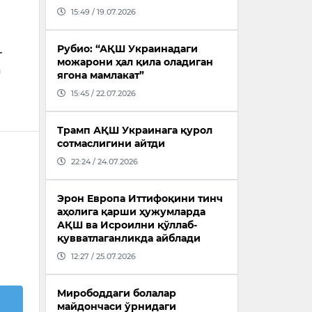
15:49 / 19.07.2026
Рубио: “АҚШ Украинадаги
т
можарони ҳал қила оладиган
а
ягона мамлакат”
и
15:45 / 22.07.2026
Трамп АҚШ Украинага қурол
сотмаслигини айтди
22:24 / 24.07.2026
Эрон Европа Иттифоқини тинч
аҳолига қарши ҳужумларда
АҚШ ва Исроилни қўллаб-
қувватлаганликда айблади
12:27 / 25.07.2026
Мирободдаги болалар
майдончаси ўрнидаги