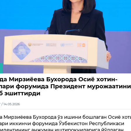
да Мирзиёева Бухорода Осиё хотин-
лари форумида Президент мурожаатин
б эшиттирди
7 / 14.05.2026
а Мирзиёева Бухорода ўз ишини бошлаган Осиё хот
ари иккинчи форумида Ўзбекистон Республикаси
идентининг анжуман иштирокчиларига йўллаган