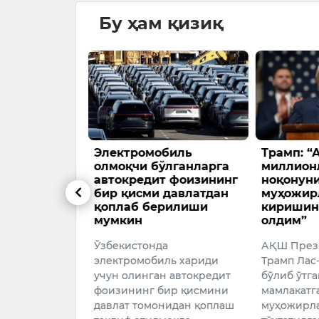
Бу ҳам қизиқ
аш — иш
Электромобиль
Трамп: “
трия
олмоқчи бўлганларга
миллион
налардан
автокредит фоизининг
ноқонун
бир қисми давлатдан
муҳожир
қоплаб берилиши
киришин
слери
мумкин
олдим”
окер
Ўзбекистонда
АҚШ През
а ғамхўрлик
электромобиль хариди
Трамп Лас
сифатида
учун олинган автокредит
бўлиб ўтг
 ҳақидаги
фоизининг бир қисмини
мамлакатг
 оналардан
давлат томонидан қоплаш
муҳожирл