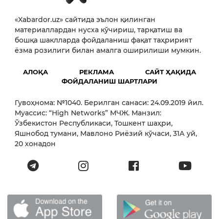
«Xabardor.uz» сайтида эълон қилинган
материаллардан нусха кўчириш, тарқатиш ва
бошқа шаклларда фойдаланиш фақат таҳририят
ёзма розилиги билан амалга оширилиши мумкин.
АЛОҚА
РЕКЛАМА
САЙТ ҲАҚИДА
ФОЙДАЛАНИШ ШАРТЛАРИ
Гувоҳнома: №1040. Берилган санаси: 24.09.2019 йил.
Муассис: “High Networks” МЧЖ. Манзил:
Ўзбекистон Республикаси, Тошкент шаҳри,
Яшнобод тумани, Мавлоно Риёзий кўчаси, 31А уй,
20 хонадон