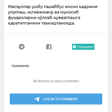
Масъуллар ушбу ташаббус инсон қадрини
улуғлаш, эҳтиёжманд ва муносиб
фуқароларни қўллаб-қувватлашга
қаратилганини таъкидламоқда.
Улашинг