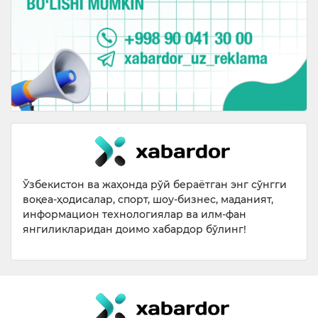
Ўзбекистон ва жаҳонда рўй бераётган энг сўнгги
воқеа-ҳодисалар, спорт, шоу-бизнес, маданият,
информацион технологиялар ва илм-фан
янгиликларидан доимо хабардор бўлинг!