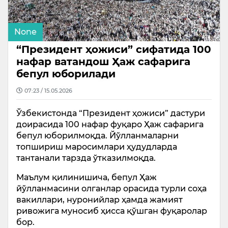
None
“Президент ҳожиси” сифатида 100
нафар ватандош Ҳаж сафарига
бепул юборилади
07:23 / 15.05.2026
Ўзбекистонда “Президент ҳожиси” дастури
доирасида 100 нафар фуқаро Ҳаж сафарига
бепул юборилмоқда. Йўлланмаларни
топшириш маросимлари ҳудудларда
тантанали тарзда ўтказилмоқда.
Маълум қилинишича, бепул Ҳаж
йўлланмасини олганлар орасида турли соҳа
вакиллари, нуронийлар ҳамда жамият
ривожига муносиб ҳисса қўшган фуқаролар
бор.