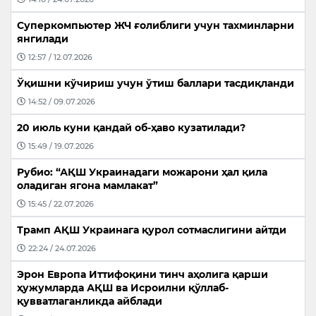
Суперкомпьютер ЖЧ ғолиблиги учун тахминларни
янгилади
12:57 / 12.07.2026
Ўқишни кўчириш учун ўтиш баллари тасдиқланди
14:52 / 09.07.2026
20 июль куни қандай об-ҳаво кузатилади?
15:49 / 19.07.2026
Рубио: “АҚШ Украинадаги можарони ҳал қила
оладиган ягона мамлакат”
15:45 / 22.07.2026
Трамп АҚШ Украинага қурол сотмаслигини айтди
22:24 / 24.07.2026
Эрон Европа Иттифоқини тинч аҳолига қарши
ҳужумларда АҚШ ва Исроилни қўллаб-
қувватлаганликда айблади