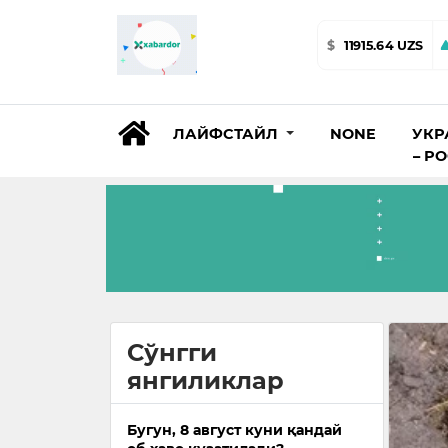
$
11915.64 UZS
ЛАЙФСТАЙЛ
NONE
УКР
– Р
Сўнгги
янгиликлар
Бугун, 8 август куни қандай