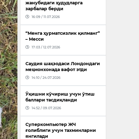
жанубидаги ҳудудларга
зарбалар берди
16:09 / 11.07.2026
“Менга ҳурматсизлик қилманг”
– Месси
17:03 / 12.07.2026
Саудия шаҳзодаси Лондондаги
меҳмонхонада вафот этди
14:10 / 24.07.2026
Ўқишни кўчириш учун ўтиш
баллари тасдиқланди
14:52 / 09.07.2026
Суперкомпьютер ЖЧ
ғолиблиги учун тахминларни
янгилади