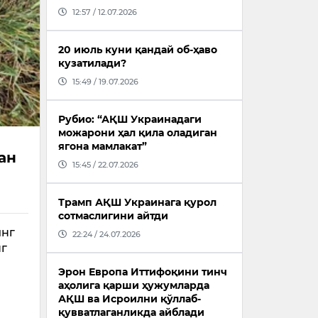
12:57 / 12.07.2026
20 июль куни қандай об-ҳаво
кузатилади?
15:49 / 19.07.2026
Рубио: “АҚШ Украинадаги
можарони ҳал қила оладиган
ягона мамлакат”
ан
15:45 / 22.07.2026
Трамп АҚШ Украинага қурол
сотмаслигини айтди
инг
22:24 / 24.07.2026
нг
Эрон Европа Иттифоқини тинч
аҳолига қарши ҳужумларда
АҚШ ва Исроилни қўллаб-
қувватлаганликда айблади