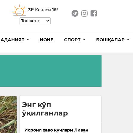
31°
Кечаси
18°
АДАНИЯТ
NONE
СПОРТ
БОШҚАЛАР
Энг кўп
ўқилганлар
Исроил ҳаво кучлари Ливан