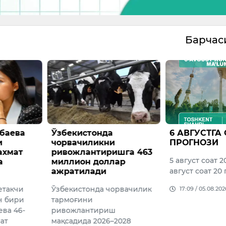
Барча
онда
6 АВГУСТГА ОБ-ҲАВО
Вазир
ликни
ПРОГНОЗИ
ҳузур
нтиришга 463
агентл
5 август соат 20 дан 6
 доллар
сўмдан
ади
август соат 20 гача
торож
этилди
нда чорвачилик
17:09 / 05.08.2026
и
16:02 /
тириш
 2026–2028