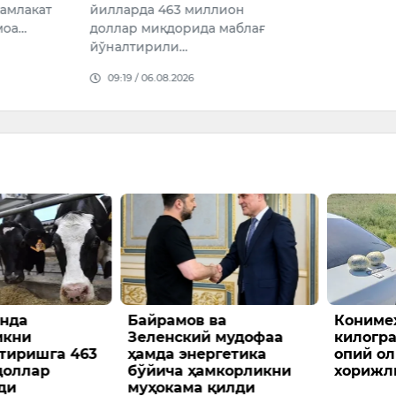
463 миллион
қдорида маблағ
или…
08.2026
 ва
Конимехда 2
Вазир
ий мудофаа
килограммдан ортиқ
ҳузур
ергетика
опий олиб кетаётган
агентл
ҳамкорликни
хорижлик ушланди
сўмдан
а қилди
торож