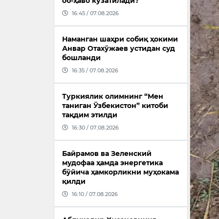
об-ҳаво кузатилади?
16:45 / 07.08.2026
Наманган шаҳри собиқ ҳокими
Анвар Отахўжаев устидан суд
бошланди
16:35 / 07.08.2026
Туркиялик олимнинг “Мен
таниган Ўзбекистон” китоби
тақдим этилди
16:30 / 07.08.2026
Байрамов ва Зеленский
мудофаа ҳамда энергетика
бўйича ҳамкорликни муҳокама
қилди
16:10 / 07.08.2026