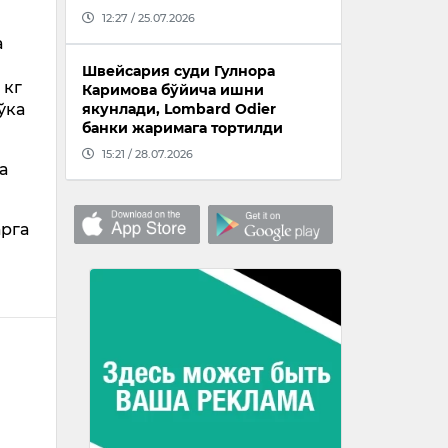
12:27 / 25.07.2026
а
Швейсария суди Гулнора
 кг
Каримова бўйича ишни
ўка
якунлади, Lombard Odier
банки жаримага тортилди
15:21 / 28.07.2026
а
арга