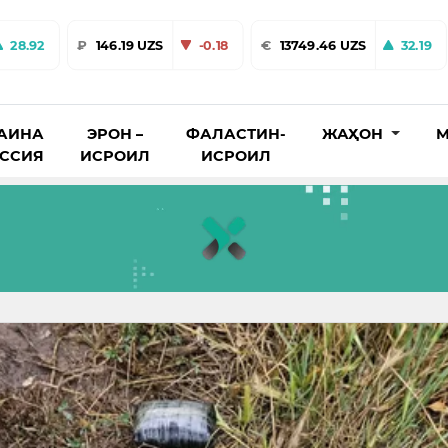
28.92
₽
146.19 UZS
-0.18
€
13749.46 UZS
32.19
АИНА
ЭРОН –
ФАЛАСТИН-
ЖАҲОН
М
ОССИЯ
ИСРОИЛ
ИСРОИЛ