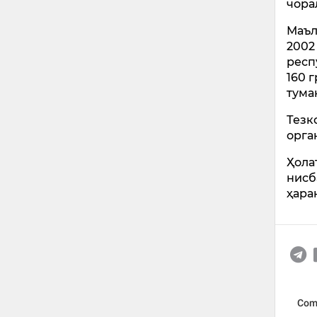
чора
Маъл
2002
респ
160 
тума
Тезк
орга
Ҳола
нисб
ҳара