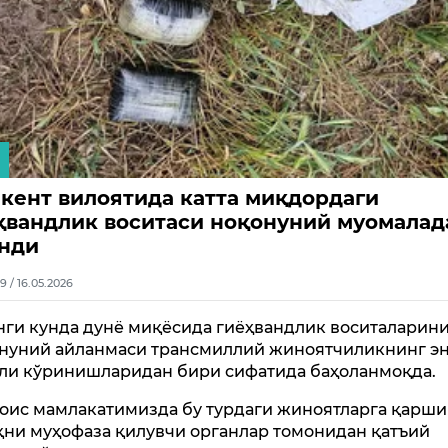
кент вилоятида катта миқдордаги
ҳвандлик воситаси ноқонуний муомалад
нди
9 / 16.05.2026
нги кунда дунё миқёсида гиёҳвандлик воситаларин
нуний айланмаси трансмиллий жиноятчиликнинг э
ли кўринишларидан бири сифатида баҳоланмоқда.
оис мамлакатимизда бу турдаги жиноятларга қарши
қни муҳофаза қилувчи органлар томонидан қатъий