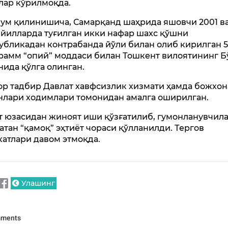
лар кўрилмоқда.
ум қилинишича, Самарқанд шаҳрида яшовчи 2001 в
 йилларда туғилган икки нафар шахс қўшни
убликадан контрабанда йўли билан олиб кирилган 5
грамм “опий” моддаси билан Тошкент вилоятининг Б
нида қўлга олинган.
ор тадбир Давлат хавфсизлик хизмати ҳамда божхон
нлари ходимлари томонидан амалга оширилган.
т юзасидан жиноят иши қўзғатилиб, гумонланувчил
атан “қамоқ” эҳтиёт чораси қўлланилди. Тергов
катлари давом этмоқда.
Улашинг