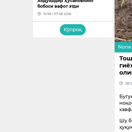
Абдуқодир Ҳусановнинг
бобоси вафот этди
15:58 / 07.08.2026
Кўпроқ
None
Тош
гиё
оли
08:3
Бугу
ноқо
хавф
Шу б
ҳуқу