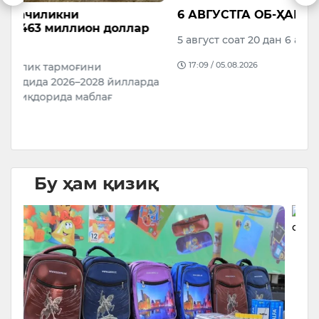
6 АВГУСТГА ОБ-ҲАВО ПРОГНОЗИ
В
р
М
5 август соат 20 дан 6 август соат 20 гача
о
17:09 / 05.08.2026
да
Бу ҳам қизиқ