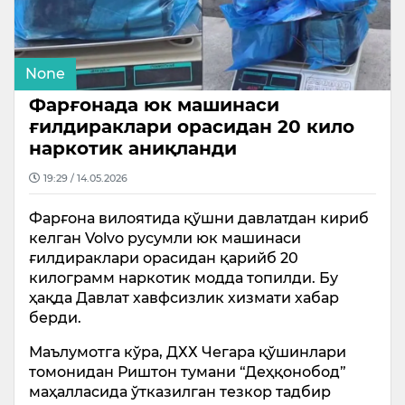
None
Фарғонада юк машинаси
ғилдираклари орасидан 20 кило
наркотик аниқланди
19:29 / 14.05.2026
Фарғона вилоятида қўшни давлатдан кириб
келган Volvo русумли юк машинаси
ғилдираклари орасидан қарийб 20
килограмм наркотик модда топилди. Бу
ҳақда Давлат хавфсизлик хизмати хабар
берди.
Маълумотга кўра, ДХХ Чегара қўшинлари
томонидан Риштон тумани “Деҳқонобод”
маҳалласида ўтказилган тезкор тадбир