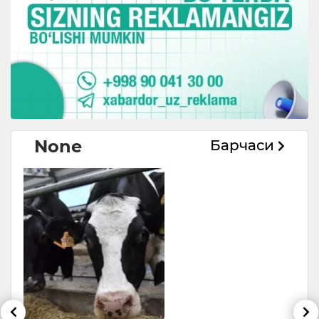
None
Барчаси