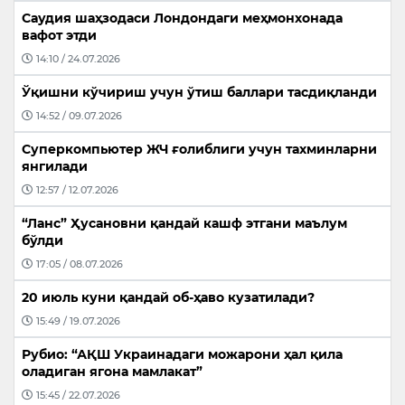
Саудия шаҳзодаси Лондондаги меҳмонхонада
вафот этди
14:10 / 24.07.2026
Ўқишни кўчириш учун ўтиш баллари тасдиқланди
14:52 / 09.07.2026
Суперкомпьютер ЖЧ ғолиблиги учун тахминларни
янгилади
12:57 / 12.07.2026
“Ланс” Ҳусановни қандай кашф этгани маълум
бўлди
17:05 / 08.07.2026
20 июль куни қандай об-ҳаво кузатилади?
15:49 / 19.07.2026
Рубио: “АҚШ Украинадаги можарони ҳал қила
оладиган ягона мамлакат”
15:45 / 22.07.2026