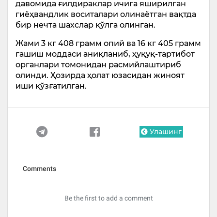
давомида ғилдираклар ичига яширилган
гиёҳвандлик воситалари олинаётган вақтда
бир нечта шахслар қўлга олинган.
Жами 3 кг 408 грамм опий ва 16 кг 405 грамм
гашиш моддаси аниқланиб, ҳуқуқ-тартибот
органлари томонидан расмийлаштириб
олинди. Ҳозирда ҳолат юзасидан жиноят
иши қўзғатилган.
Улашинг