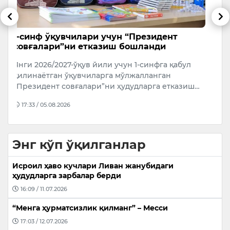
Мексикада ТикТок блогери жонли эфир
Ҳ
вақтида отиб ўлдирилди
и
Мексиканинг Кулякан шаҳрида ТикТок блогери
Ҳ
Сесар Гастелум жонли эфир вақтида номаълум
“
ш…
қуролли шахслар ҳужумига учраб, ҳалок …
Т
а
09:25 / 06.08.2026
Энг кўп ўқилганлар
Исроил ҳаво кучлари Ливан жанубидаги
ҳудудларга зарбалар берди
16:09 / 11.07.2026
“Менга ҳурматсизлик қилманг” – Месси
17:03 / 12.07.2026