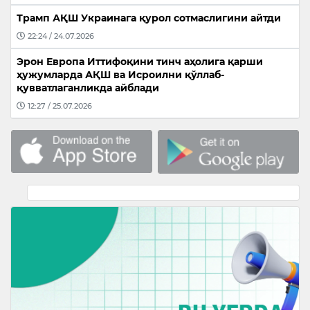
Трамп АҚШ Украинага қурол сотмаслигини айтди
22:24 / 24.07.2026
Эрон Европа Иттифоқини тинч аҳолига қарши
ҳужумларда АҚШ ва Исроилни қўллаб-
қувватлаганликда айблади
12:27 / 25.07.2026