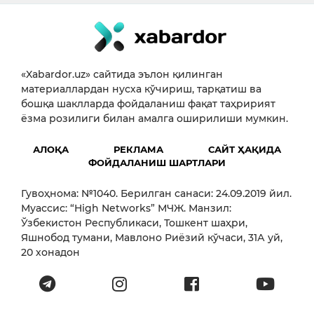
«Xabardor.uz» сайтида эълон қилинган
материаллардан нусха кўчириш, тарқатиш ва
бошқа шаклларда фойдаланиш фақат таҳририят
ёзма розилиги билан амалга оширилиши мумкин.
АЛОҚА
РЕКЛАМА
САЙТ ҲАҚИДА
ФОЙДАЛАНИШ ШАРТЛАРИ
Гувоҳнома: №1040. Берилган санаси: 24.09.2019 йил.
Муассис: “High Networks” МЧЖ. Манзил:
Ўзбекистон Республикаси, Тошкент шаҳри,
Яшнобод тумани, Мавлоно Риёзий кўчаси, 31А уй,
20 хонадон