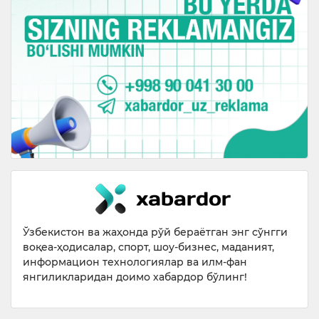
Ўзбекистон ва жаҳонда рўй бераётган энг сўнгги
воқеа-ҳодисалар, спорт, шоу-бизнес, маданият,
информацион технологиялар ва илм-фан
янгиликларидан доимо хабардор бўлинг!