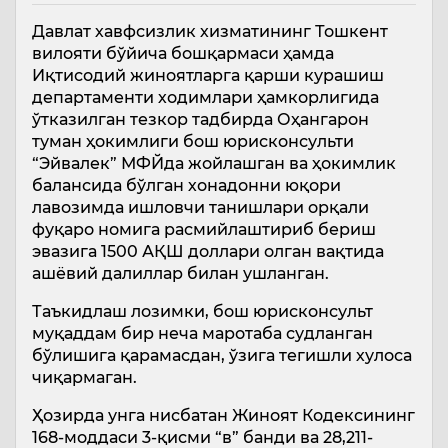
Давлат хавфсизлик хизматининг Тошкент
вилояти бўйича бошқармаси ҳамда
Иқтисодий жиноятларга қарши курашиш
департаменти ходимлари ҳамкорлигида
ўтказилган тезкор тадбирда Оҳангарон
туман ҳокимлиги бош юрисконсульти
“Эйвалек” МФЙда жойлашган ва ҳокимлик
балансида бўлган хонадонни юқори
лавозимда ишловчи танишлари орқали
фуқаро номига расмийлаштириб бериш
эвазига 1500 АҚШ доллари олган вақтида
ашёвий далиллар билан ушланган.
Таъкидлаш лозимки, бош юрисконсульт
муқаддам бир неча маротаба судланган
бўлишига қарамасдан, ўзига тегишли хулоса
чиқармаган.
Ҳозирда унга нисбатан Жиноят Кодексининг
168-моддаси 3-қисми “в” банди ва 28,211-