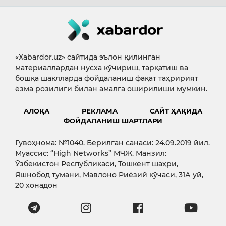
«Xabardor.uz» сайтида эълон қилинган
материаллардан нусха кўчириш, тарқатиш ва
бошқа шаклларда фойдаланиш фақат таҳририят
ёзма розилиги билан амалга оширилиши мумкин.
АЛОҚА
РЕКЛАМА
САЙТ ҲАҚИДА
ФОЙДАЛАНИШ ШАРТЛАРИ
Гувоҳнома: №1040. Берилган санаси: 24.09.2019 йил.
Муассис: “High Networks” МЧЖ. Манзил:
Ўзбекистон Республикаси, Тошкент шаҳри,
Яшнобод тумани, Мавлоно Риёзий кўчаси, 31А уй,
20 хонадон