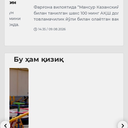
м
Фарғона вилоятида “Мансур Казанский” лақаби
7
билан танилган шахс 100 минг АҚШ долларини
т
товламачилик йўли билан олаётган вақт…
Ч
14:35 / 09.08.2026
т
Бу ҳам қизиқ