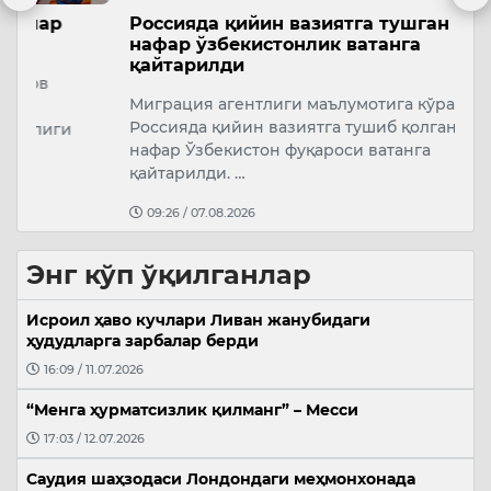
Россияда қийин вазиятга тушган 597
Ж
нафар ўзбекистонлик ватанга
т
қайтарилди
А
Миграция агентлиги маълумотига кўра,
а
Россияда қийин вазиятга тушиб қолган 597
б
нафар Ўзбекистон фуқароси ватанга
т
қайтарилди. …
09:26 / 07.08.2026
Энг кўп ўқилганлар
Исроил ҳаво кучлари Ливан жанубидаги
ҳудудларга зарбалар берди
16:09 / 11.07.2026
“Менга ҳурматсизлик қилманг” – Месси
17:03 / 12.07.2026
Саудия шаҳзодаси Лондондаги меҳмонхонада