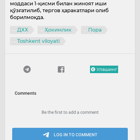
моддаси 1-қисми билан жиноят иши
қўзғатилиб, тергов ҳаракатлари олиб
борилмоқда.
ДХХ
Ҳокимлик
Пора
Toshkent viloyati
Улашинг