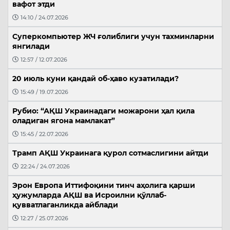
вафот этди
14:10 / 24.07.2026
Суперкомпьютер ЖЧ ғолиблиги учун тахминларни
янгилади
12:57 / 12.07.2026
20 июль куни қандай об-ҳаво кузатилади?
15:49 / 19.07.2026
Рубио: “АҚШ Украинадаги можарони ҳал қила
оладиган ягона мамлакат”
15:45 / 22.07.2026
Трамп АҚШ Украинага қурол сотмаслигини айтди
22:24 / 24.07.2026
Эрон Европа Иттифоқини тинч аҳолига қарши
ҳужумларда АҚШ ва Исроилни қўллаб-
қувватлаганликда айблади
12:27 / 25.07.2026