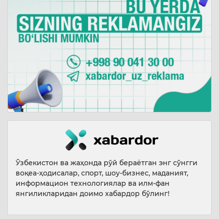
Ўзбекистон ва жаҳонда рўй бераётган энг сўнгги
воқеа-ҳодисалар, спорт, шоу-бизнес, маданият,
информацион технологиялар ва илм-фан
янгиликларидан доимо хабардор бўлинг!