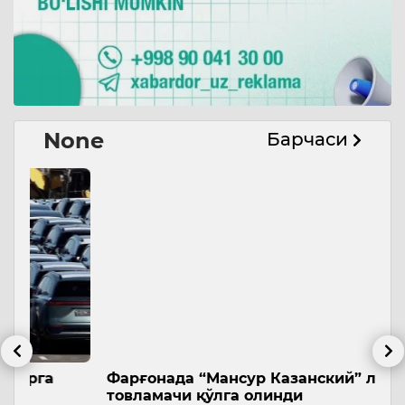
None
Барчаси
Фарғонада “Мансур Казанский” лақабли
Т
товламачи қўлга олинди
а