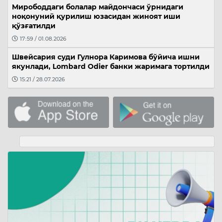
Мирободдаги болалар майдончаси ўрнидаги
ноқонуний қурилиш юзасидан жиноят иши
қўзғатилди
17:59 / 01.08.2026
Швейсария суди Гулнора Каримова бўйича ишни
якунлади, Lombard Odier банки жаримага тортилди
15:21 / 28.07.2026