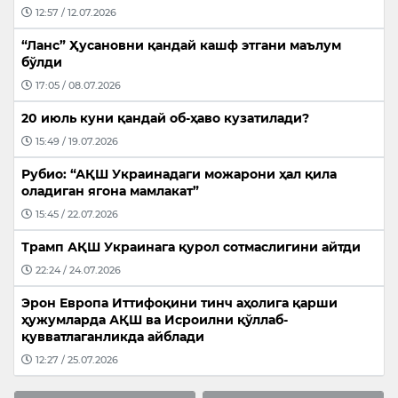
12:57 / 12.07.2026
“Ланс” Ҳусановни қандай кашф этгани маълум
бўлди
17:05 / 08.07.2026
20 июль куни қандай об-ҳаво кузатилади?
15:49 / 19.07.2026
Рубио: “АҚШ Украинадаги можарони ҳал қила
оладиган ягона мамлакат”
15:45 / 22.07.2026
Трамп АҚШ Украинага қурол сотмаслигини айтди
22:24 / 24.07.2026
Эрон Европа Иттифоқини тинч аҳолига қарши
ҳужумларда АҚШ ва Исроилни қўллаб-
қувватлаганликда айблади
12:27 / 25.07.2026