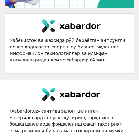
Ўзбекистон ва жаҳонда рўй бераётган энг сўнгги
воқеа-ҳодисалар, спорт, шоу-бизнес, маданият,
информацион технологиялар ва илм-фан
янгиликларидан доимо хабардор бўлинг!
«Xabardor.uz» сайтида эълон қилинган
материаллардан нусха кўчириш, тарқатиш ва
бошқа шаклларда фойдаланиш фақат таҳририят
ёзма розилиги билан амалга оширилиши мумкин.