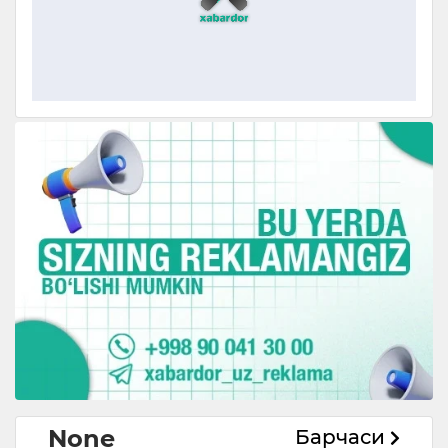
None
Барчаси