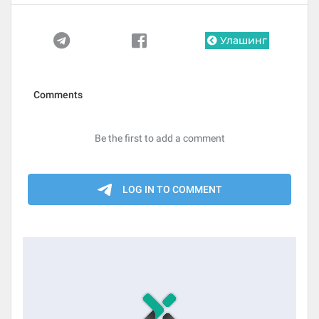
Улашинг