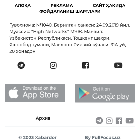
АЛОҚА
РЕКЛАМА
САЙТ ҲАҚИДА
ФОЙДАЛАНИШ ШАРТЛАРИ
Гувоҳнома: №1040. Берилган санаси: 24.09.2019 йил.
Муассис: “High Networks” МЧЖ. Манзил:
Ўзбекистон Республикаси, Тошкент шаҳри,
Яшнобод тумани, Мавлоно Риёзий кўчаси, 31А уй,
20 хонадон
Архив
© 2023 Xabardor
By FullFocus.uz