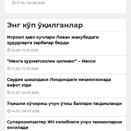
Энг кўп ўқилганлар
Исроил ҳаво кучлари Ливан жанубидаги
ҳудудларга зарбалар берди
16:09 / 11.07.2026
“Менга ҳурматсизлик қилманг” – Месси
17:03 / 12.07.2026
Саудия шаҳзодаси Лондондаги меҳмонхонада
вафот этди
14:10 / 24.07.2026
Ўқишни кўчириш учун ўтиш баллари тасдиқланди
14:52 / 09.07.2026
Суперкомпьютер ЖЧ ғолиблиги учун тахминларни
янгилади