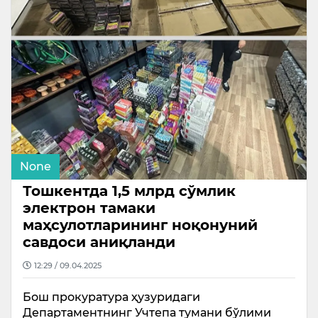
None
Тошкентда 1,5 млрд сўмлик
электрон тамаки
маҳсулотларининг ноқонуний
савдоси аниқланди
12:29 / 09.04.2025
Бош прокуратура ҳузуридаги
Департаментнинг Учтепа тумани бўлими