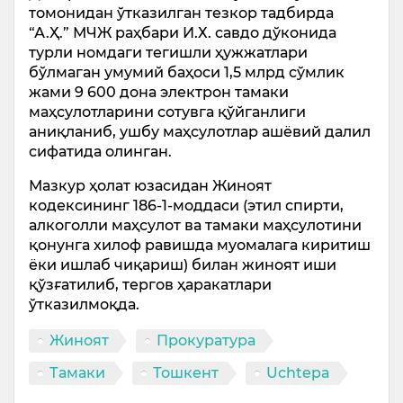
томонидан ўтказилган тезкор тадбирда
“А.Ҳ.” МЧЖ раҳбари И.Х. савдо дўконида
турли номдаги тегишли ҳужжатлари
бўлмаган умумий баҳоси 1,5 млрд сўмлик
жами 9 600 дона электрон тамаки
маҳсулотларини сотувга қўйганлиги
аниқланиб, ушбу маҳсулотлар ашёвий далил
сифатида олинган.
Мазкур ҳолат юзасидан Жиноят
кодексининг 186-1-моддаси (этил спирти,
алкоголли маҳсулот ва тамаки маҳсулотини
қонунга хилоф равишда муомалага киритиш
ёки ишлаб чиқариш) билан жиноят иши
қўзғатилиб, тергов ҳаракатлари
ўтказилмоқда.
Жиноят
Прокуратура
Тамаки
Тошкент
Uchtepa