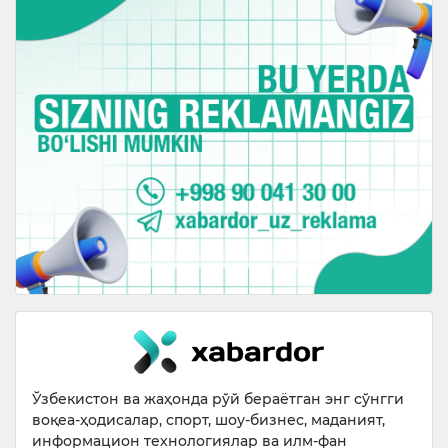
Ўзбекистон ва жаҳонда рўй бераётган энг сўнгги
воқеа-ҳодисалар, спорт, шоу-бизнес, маданият,
информацион технологиялар ва илм-фан