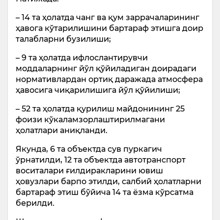
– 14 та ҳолатда чанг ва қум заррачаларининг
ҳавога кўтарилишини бартараф этишга доир
талабларни бузилиши;
– 9 та ҳолатда ифлослантирувчи
моддаларнинг йўл қўйиладиган доирадаги
нормативлардан ортиқ даражада атмосфера
ҳавосига чиқарилишига йўл қўйилиши;
– 52 та ҳолатда қурилиш майдонининг 25
фоизи кўкаламзорлаштирилмагани
ҳолатлари аниқланди.
Якунда, 6 та объектда сув пуркагич
ўрнатилди, 12 та объектда автотранспорт
воситалари ғилдиракларини ювиш
ҳовузлари барпо этилди, салбий ҳолатларни
бартараф этиш бўйича 14 та ёзма кўрсатма
берилди.