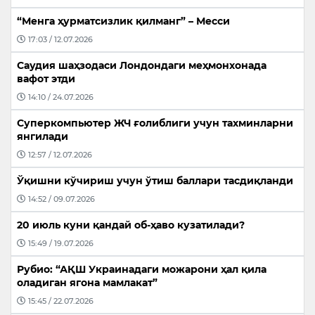
“Менга ҳурматсизлик қилманг” – Месси
17:03 / 12.07.2026
Саудия шаҳзодаси Лондондаги меҳмонхонада
вафот этди
14:10 / 24.07.2026
Суперкомпьютер ЖЧ ғолиблиги учун тахминларни
янгилади
12:57 / 12.07.2026
Ўқишни кўчириш учун ўтиш баллари тасдиқланди
14:52 / 09.07.2026
20 июль куни қандай об-ҳаво кузатилади?
15:49 / 19.07.2026
Рубио: “АҚШ Украинадаги можарони ҳал қила
оладиган ягона мамлакат”
15:45 / 22.07.2026