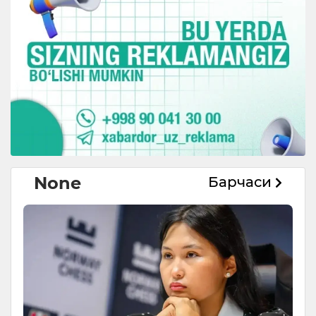
None
Барчаси