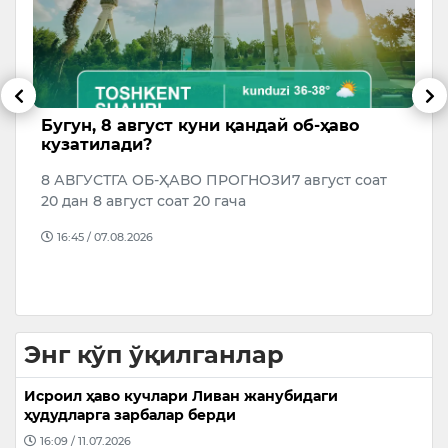
Бугун, 8 август куни қандай об-ҳаво
К
кузатилади?
о
8 АВГУСТГА ОБ-ҲАВО ПРОГНОЗИ7 август соат
Д
20 дан 8 август соат 20 гача
о
в
16:45 / 07.08.2026
й
Энг кўп ўқилганлар
Исроил ҳаво кучлари Ливан жанубидаги
ҳудудларга зарбалар берди
16:09 / 11.07.2026