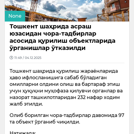
None
Тошкент шаҳрида асраш
юзасидан чора-тадбирлар
асосида қурилиш объектларида
ўрганишлар ўтказилди
11:49 / 04.12.2025
Тошкент шаҳрида қурилиш жараёнларида
ҳаво ифлосланишига сабаб бўладиган
омилларни олдини олиш ва бартараф этиш
учун ҳуқуқни муҳофаза қилувчи органлар ва
назорат ташкилотларидан 232 нафар ходим
жалб этилди.
Олиб борилган чора-тадбирлар давомида 97
та объект ўрганиб чиқилди.
Натижада: