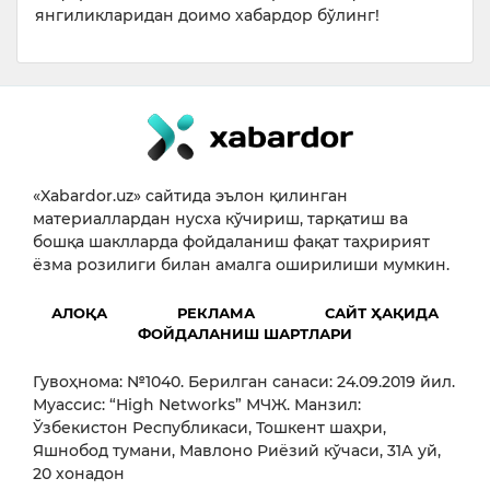
янгиликларидан доимо хабардор бўлинг!
«Xabardor.uz» сайтида эълон қилинган
материаллардан нусха кўчириш, тарқатиш ва
бошқа шаклларда фойдаланиш фақат таҳририят
ёзма розилиги билан амалга оширилиши мумкин.
АЛОҚА
РЕКЛАМА
САЙТ ҲАҚИДА
ФОЙДАЛАНИШ ШАРТЛАРИ
Гувоҳнома: №1040. Берилган санаси: 24.09.2019 йил.
Муассис: “High Networks” МЧЖ. Манзил:
Ўзбекистон Республикаси, Тошкент шаҳри,
Яшнобод тумани, Мавлоно Риёзий кўчаси, 31А уй,
20 хонадон