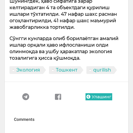
Шунингдек, ҳаво сифатига зарар
келтирадиган 4 та объектдаги қурилиш
ишлари тўхтатилди. 47 нафар шахс расман
огоҳлантирилди, 41 нафар шахс маъмурий
жавобгарликка тортилди.
Сўнгги кунларда олиб борилаётган амалий
ишлар орқали ҳаво ифлосланиши олди
олинмоқда ва ушбу ҳаракатлар экология
тозалигига ҳисса қўшмоқда.
Экология
Тошкент
qurilish
Улашинг