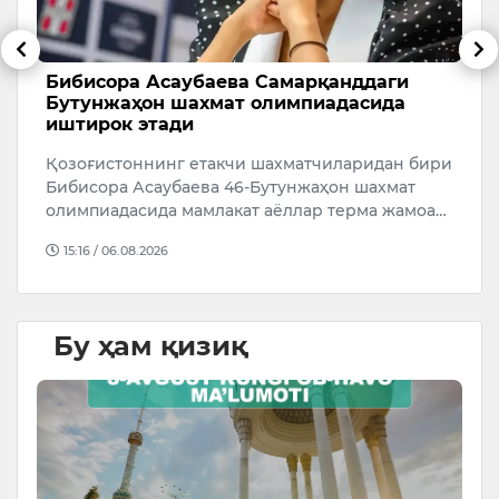
Бибисора Асаубаева Самарқанддаги
Ў
Бутунжаҳон шахмат олимпиадасида
р
иштирок этади
а
Қозоғистоннинг етакчи шахматчиларидан бири
Ў
Бибисора Асаубаева 46-Бутунжаҳон шахмат
р
олимпиадасида мамлакат аёллар терма жамоа…
4
й
15:16 / 06.08.2026
Бу ҳам қизиқ