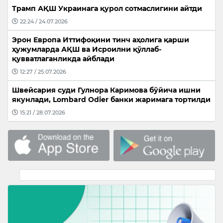
Трамп АҚШ Украинага қурол сотмаслигини айтди
22:24 / 24.07.2026
Эрон Европа Иттифоқини тинч аҳолига қарши
ҳужумларда АҚШ ва Исроилни қўллаб-
қувватлаганликда айблади
12:27 / 25.07.2026
Швейсария суди Гулнора Каримова бўйича ишни
якунлади, Lombard Odier банки жаримага тортилди
15:21 / 28.07.2026