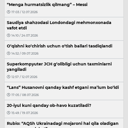
“Menga hurmatsizlik qilmang” – Messi
17:03 / 12.07.2026
Saudiya shahzodasi Londondagi mehmonxonada
vafot etdi
14:10 / 24.07.2026
O‘qishni ko‘chirish uchun o‘tish ballari tasdiqlandi
14:52 / 09.07.2026
Superkompyuter JCH g‘olibligi uchun taxminlarni
yangiladi
12:57 / 12.07.2026
“Lans” Husanovni qanday kashf etgani ma’lum bo‘ldi
17:05 / 08.07.2026
20-iyul kuni qanday ob-havo kuzatiladi?
15:49 / 19.07.2026
Rubio: “AQSh Ukrainadagi mojaroni hal qila oladigan