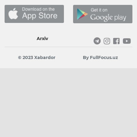
Arxiv
© 2023 Xabardor
By FullFocus.uz