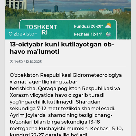
O‘zbekiston
13-oktyabr kuni kutilayotgan ob-
havo ma’lumoti
14:50 / 12.10.2025
O‘zbekiston Respublikasi Gidrometeorologiya
xizmati agentligining xabar
berishicha, Qoraqalpog‘iston Respublikasi va
Xorazm viloyatida havo o‘zgarib turadi,
yog‘ingarchilik kutilmaydi. Sharqdan
sekundiga 7-12 metr tezlikda shamol esadi.
Ayrim joylarda shamolning tezligi chang-
to‘zonlari bilan birga sekundiga 13-18
metrgacha kuchayishi mumkin. Kechasi 5-10,
kunduzi 22-27 daraja iliq bo‘ladi.