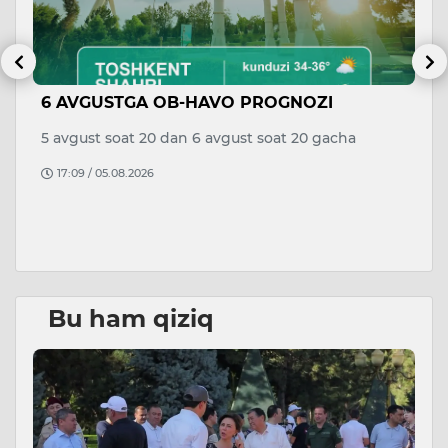
6 AVGUSTGA OB-HAVO PROGNOZI
V
di
a
5 avgust soat 20 dan 6 avgust soat 20 gacha
to
17:09 / 05.08.2026
B
D
Bu ham qiziq