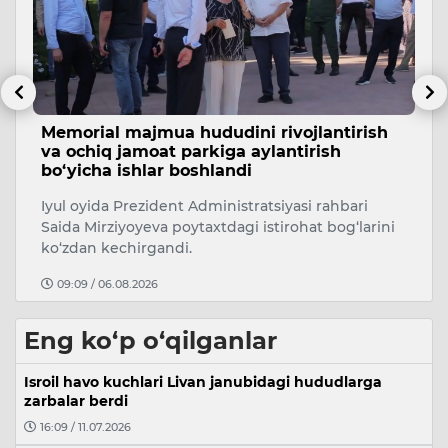
Memorial majmua hududini rivojlantirish
X
va ochiq jamoat parkiga aylantirish
p
bo‘yicha ishlar boshlandi
jo
Iyul oyida Prezident Administratsiyasi rahbari
Pr
Saida Mirziyoyeva poytaxtdagi istirohat bog‘larini
xi
ko‘zdan kechirgandi.
m
09:09 / 06.08.2026
Eng ko‘p o‘qilganlar
Isroil havo kuchlari Livan janubidagi hududlarga
zarbalar berdi
16:09 / 11.07.2026