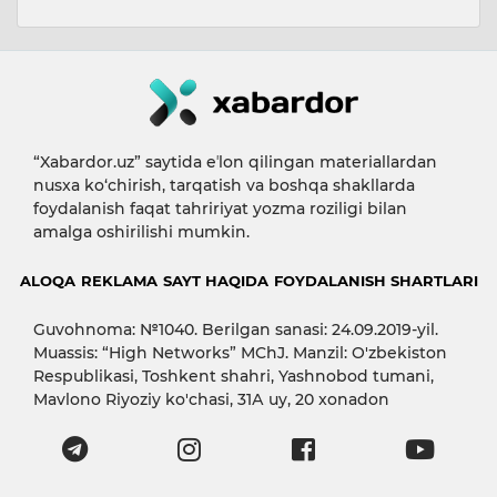
“Xabardor.uz” saytida eʼlon qilingan materiallardan
nusxa ko‘chirish, tarqatish va boshqa shakllarda
foydalanish faqat tahririyat yozma roziligi bilan
amalga oshirilishi mumkin.
ALOQA
REKLAMA
SAYT HAQIDA
FOYDALANISH SHARTLARI
Guvohnoma: №1040. Berilgan sanasi: 24.09.2019-yil.
Muassis: “High Networks” MChJ. Manzil: O'zbekiston
Respublikasi, Toshkent shahri, Yashnobod tumani,
Mavlono Riyoziy ko'chasi, 31А uy, 20 xonadon