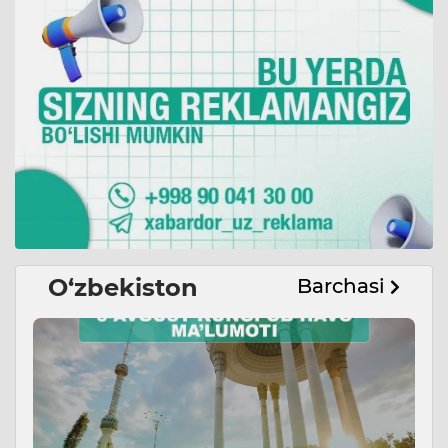
O‘zbekiston
Barchasi