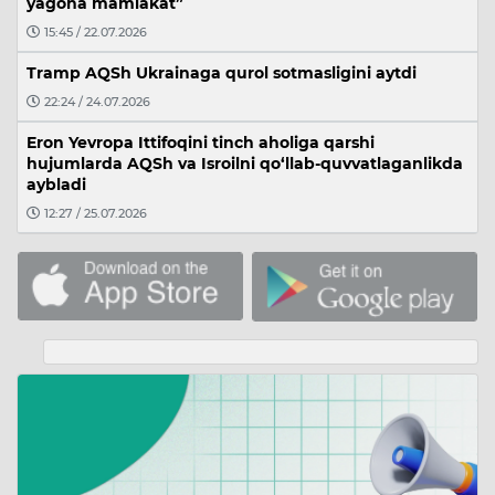
yagona mamlakat”
15:45 / 22.07.2026
Tramp AQSh Ukrainaga qurol sotmasligini aytdi
22:24 / 24.07.2026
Eron Yevropa Ittifoqini tinch aholiga qarshi
hujumlarda AQSh va Isroilni qo‘llab-quvvatlaganlikda
aybladi
12:27 / 25.07.2026