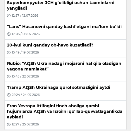
Superkompyuter JCH g‘olibligi uchun taxminlarni
yangiladi
12:57 / 12.07.2026
“Lans” Husanovni qanday kashf etgani ma’lum bo‘ldi
17:05 / 08.07.2026
20-iyul kuni qanday ob-havo kuzatiladi?
15:49 / 19.07.2026
Rubio: “AQSh Ukrainadagi mojaroni hal qila oladigan
yagona mamlakat”
15:45 / 22.07.2026
Tramp AQSh Ukrainaga qurol sotmasligini aytdi
22:24 / 24.07.2026
Eron Yevropa Ittifoqini tinch aholiga qarshi
hujumlarda AQSh va Isroilni qo‘llab-quvvatlaganlikda
aybladi
12:27 / 25.07.2026