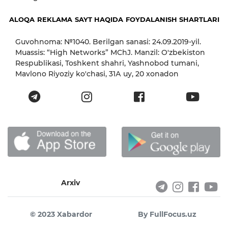
ALOQA
REKLAMA
SAYT HAQIDA
FOYDALANISH SHARTLARI
Guvohnoma: №1040. Berilgan sanasi: 24.09.2019-yil.
Muassis: “High Networks” MChJ. Manzil: O'zbekiston
Respublikasi, Toshkent shahri, Yashnobod tumani,
Mavlono Riyoziy ko'chasi, 31А uy, 20 xonadon
Arxiv
© 2023 Xabardor
By FullFocus.uz