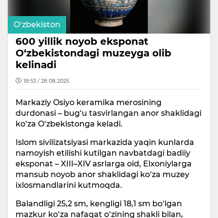
O‘zbekiston
600 yillik noyob eksponat
O‘zbekistondagi muzeyga olib
kelinadi
18:53 / 28.08.2025
Markaziy Osiyo keramika merosining
durdonasi – bug‘u tasvirlangan anor shaklidagi
ko‘za O‘zbekistonga keladi.
Islom sivilizatsiyasi markazida yaqin kunlarda
namoyish etilishi kutilgan navbatdagi badiiy
eksponat – XIII–XIV asrlarga oid, Elxoniylarga
mansub noyob anor shaklidagi ko‘za muzey
ixlosmandlarini kutmoqda.
Balandligi 25,2 sm, kengligi 18,1 sm bo‘lgan
mazkur ko‘za nafaqat o‘zining shakli bilan,