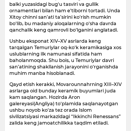
balki yuzasidagi bug‘u tasviri va gullik
ornamentlari bilan ham e’tiborni tortadi. Unda
Xitoy chinni san’ati ta’sirini ko‘rish mumkin
bo‘lib, bu madaniy aloqalarning o‘sha davrda
qanchalik keng qamrovli bo‘lganini anglatadi.
Ushbu eksponat XIV–XV asrlarda keng
tarqalgan Temuriylar oq-ko‘k keramikasiga xos
uslublarning ilk namunasi sifatida ham
baholanmoqda. Shu bois, u Temuriylar davri
san’atining shakllanish jarayonini o‘rganishda
muhim manba hisoblanadi.
Qayd etish kerakki, Movarounnahrning XIII–XIV
asrlarga oid bunday keramik buyumlari juda
kam saqlangan. Hozirda Aron
galereyasi(Angliya) to‘plamida saqlanayotgan
ushbu noyob ko‘za tez orada Islom
sivilizatsiyasi markazidagi “Ikkinchi Renessans”
zalida keng jamoatchilikka taqdim etiladi.