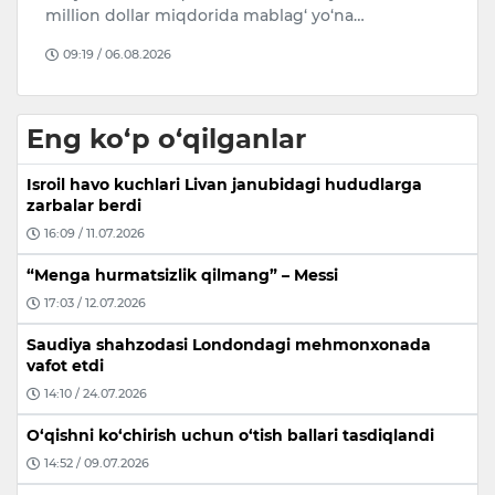
o‘tgan yig‘ilishda «Ijtimoiy rivojlanishni
jadallashtirishda parlamentlarning…
17:00 / 03.08.2026
Eng ko‘p o‘qilganlar
Isroil havo kuchlari Livan janubidagi hududlarga
zarbalar berdi
16:09 / 11.07.2026
“Menga hurmatsizlik qilmang” – Messi
17:03 / 12.07.2026
Saudiya shahzodasi Londondagi mehmonxonada
vafot etdi
14:10 / 24.07.2026
O‘qishni ko‘chirish uchun o‘tish ballari tasdiqlandi
14:52 / 09.07.2026