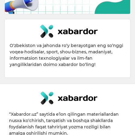
O‘zbekiston va jahonda ro‘y berayotgan eng so‘nggi
voqea-hodisalar, sport, shou-biznes, madaniyat,
informatsion texnologiyalar va ilm-fan
yangiliklaridan doimo xabardor bo‘ling!
“Xabardor.uz” saytida eʼlon qilingan materiallardan
nusxa ko‘chirish, tarqatish va boshqa shakllarda
foydalanish faqat tahririyat yozma roziligi bilan
amalga oshirilishi mumkin.