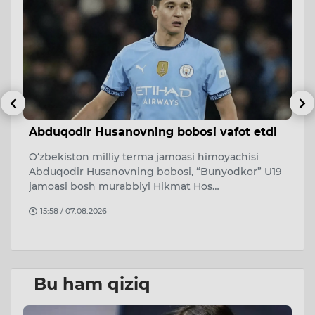
Abduqodir Husanovning bobosi vafot etdi
Q
o
O‘zbekiston milliy terma jamoasi himoyachisi
T
Abduqodir Husanovning bobosi, “Bunyodkor” U19
y
O‘
jamoasi bosh murabbiyi Hikmat Hos…
Ad
15:58 / 07.08.2026
Bu ham qiziq