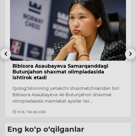
Bibisora Asaubayeva Samarqanddagi
K
Butunjahon shaxmat olimpiadasida
k
ishtirok etadi
Da
Qozog‘istonning yetakchi shaxmatchilaridan biri
xo
Bibisora Asaubayeva 46-Butunjahon shaxmat
o‘
olimpiadasida mamlakat ayollar ter…
15:16 / 06.08.2026
Eng ko‘p o‘qilganlar