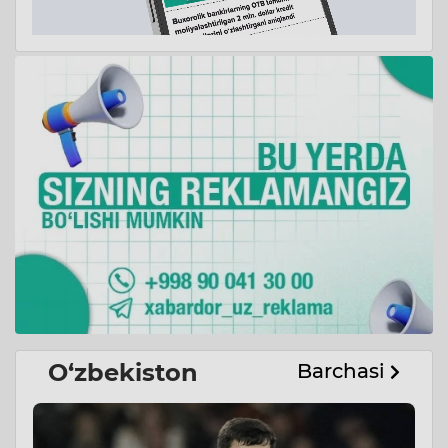
O‘zbekiston
Barchasi