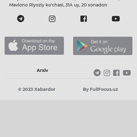
Mavlono Riyoziy ko'chasi, 31А uy, 20 xonadon
Arxiv
© 2023 Xabardor
By FullFocus.uz