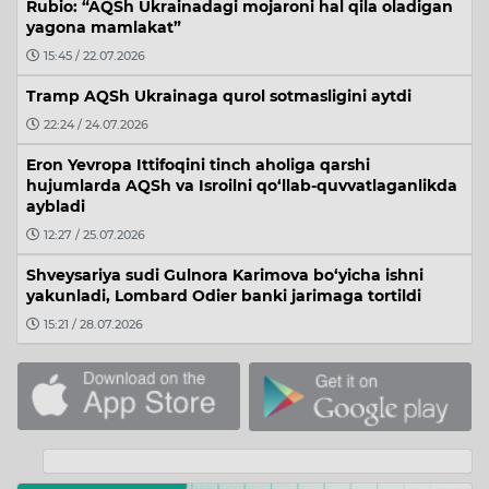
Rubio: “AQSh Ukrainadagi mojaroni hal qila oladigan
yagona mamlakat”
15:45 / 22.07.2026
Tramp AQSh Ukrainaga qurol sotmasligini aytdi
22:24 / 24.07.2026
Eron Yevropa Ittifoqini tinch aholiga qarshi
hujumlarda AQSh va Isroilni qo‘llab-quvvatlaganlikda
aybladi
12:27 / 25.07.2026
Shveysariya sudi Gulnora Karimova bo‘yicha ishni
yakunladi, Lombard Odier banki jarimaga tortildi
15:21 / 28.07.2026