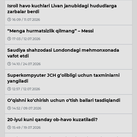
Isroil havo kuchlari Livan janubidagi hududlarga
zarbalar berdi
16:09 / 11.07.2026
“Menga hurmatsizlik qilmang” – Messi
17:03 / 12.07.2026
Saudiya shahzodasi Londondagi mehmonxonada
vafot etdi
14:10 / 24.07.2026
Superkompyuter JCH g‘olibligi uchun taxminlarni
yangiladi
12:57 / 12.07.2026
O‘qishni ko‘chirish uchun o‘tish ballari tasdiqlandi
14:52 / 09.07.2026
20-iyul kuni qanday ob-havo kuzatiladi?
15:49 / 19.07.2026