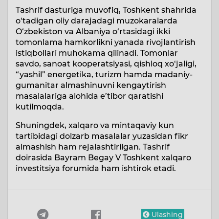
Tashrif dasturiga muvofiq, Toshkent shahrida
o‘tadigan oliy darajadagi muzokaralarda
O‘zbekiston va Albaniya o‘rtasidagi ikki
tomonlama hamkorlikni yanada rivojlantirish
istiqbollari muhokama qilinadi. Tomonlar
savdo, sanoat kooperatsiyasi, qishloq xo‘jaligi,
“yashil” energetika, turizm hamda madaniy-
gumanitar almashinuvni kengaytirish
masalalariga alohida e’tibor qaratishi
kutilmoqda.
Shuningdek, xalqaro va mintaqaviy kun
tartibidagi dolzarb masalalar yuzasidan fikr
almashish ham rejalashtirilgan. Tashrif
doirasida Bayram Begay V Toshkent xalqaro
investitsiya forumida ham ishtirok etadi.
Ulashing