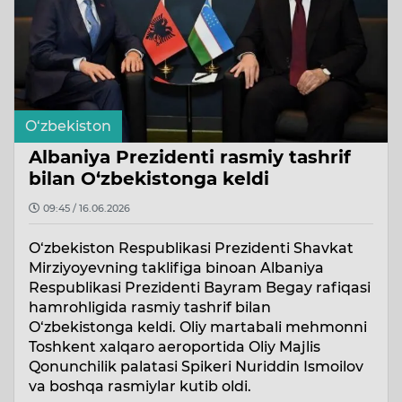
O‘zbekiston
Albaniya Prezidenti rasmiy tashrif
bilan O‘zbekistonga keldi
09:45 / 16.06.2026
O‘zbekiston Respublikasi Prezidenti Shavkat
Mirziyoyevning taklifiga binoan Albaniya
Respublikasi Prezidenti Bayram Begay rafiqasi
hamrohligida rasmiy tashrif bilan
O‘zbekistonga keldi. Oliy martabali mehmonni
Toshkent xalqaro aeroportida Oliy Majlis
Qonunchilik palatasi Spikeri Nuriddin Ismoilov
va boshqa rasmiylar kutib oldi.