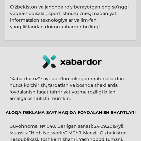
O‘zbekiston va jahonda ro‘y berayotgan eng so‘nggi
voqea-hodisalar, sport, shou-biznes, madaniyat,
informatsion texnologiyalar va ilm-fan
yangiliklaridan doimo xabardor bo‘ling!
“Xabardor.uz” saytida eʼlon qilingan materiallardan
nusxa ko‘chirish, tarqatish va boshqa shakllarda
foydalanish faqat tahririyat yozma roziligi bilan
amalga oshirilishi mumkin.
ALOQA
REKLAMA
SAYT HAQIDA
FOYDALANISH SHARTLARI
Guvohnoma: №1040. Berilgan sanasi: 24.09.2019-yil.
Muassis: “High Networks” MChJ. Manzil: O'zbekiston
Respublikasi, Toshkent shahri, Yashnobod tumani,