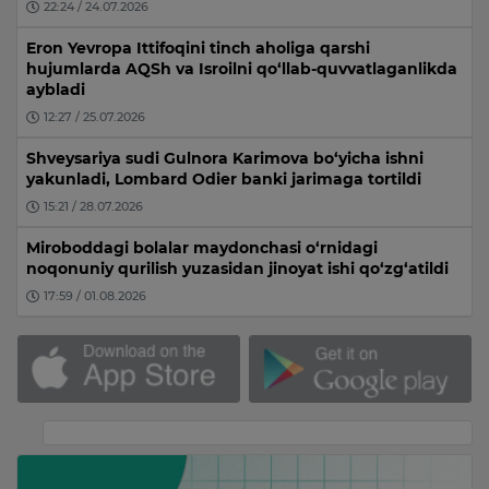
22:24 / 24.07.2026
Eron Yevropa Ittifoqini tinch aholiga qarshi
hujumlarda AQSh va Isroilni qo‘llab-quvvatlaganlikda
aybladi
12:27 / 25.07.2026
Shveysariya sudi Gulnora Karimova bo‘yicha ishni
yakunladi, Lombard Odier banki jarimaga tortildi
15:21 / 28.07.2026
Miroboddagi bolalar maydonchasi o‘rnidagi
noqonuniy qurilish yuzasidan jinoyat ishi qo‘zg‘atildi
17:59 / 01.08.2026