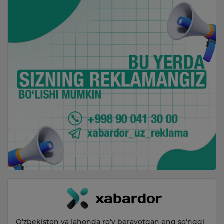
O‘zbekiston va jahonda ro‘y berayotgan eng so‘nggi