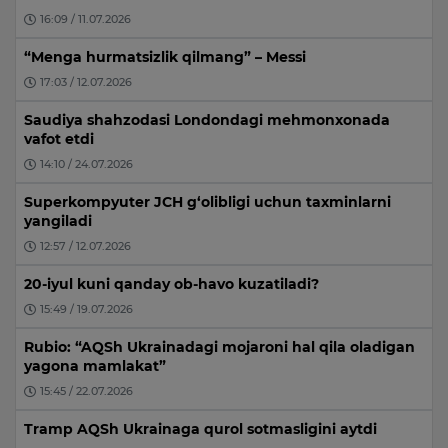
16:09 / 11.07.2026
“Menga hurmatsizlik qilmang” – Messi
17:03 / 12.07.2026
Saudiya shahzodasi Londondagi mehmonxonada
vafot etdi
14:10 / 24.07.2026
Superkompyuter JCH g‘olibligi uchun taxminlarni
yangiladi
12:57 / 12.07.2026
20-iyul kuni qanday ob-havo kuzatiladi?
15:49 / 19.07.2026
Rubio: “AQSh Ukrainadagi mojaroni hal qila oladigan
yagona mamlakat”
15:45 / 22.07.2026
Tramp AQSh Ukrainaga qurol sotmasligini aytdi