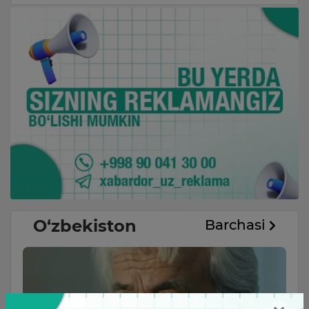
O‘zbekiston
Barchasi