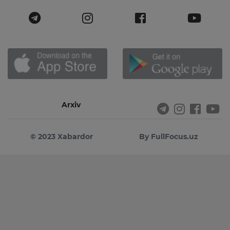
Arxiv
© 2023 Xabardor
By FullFocus.uz