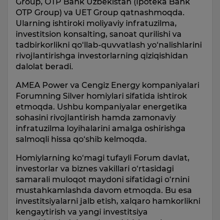
Group, OTP Bank Uzbekistan (Ipoteka Bank
OTP Group) va UET Group qatnashmoqda.
Ularning ishtiroki moliyaviy infratuzilma,
investitsion konsalting, sanoat qurilishi va
tadbirkorlikni qo‘llab-quvvatlash yo‘nalishlarini
rivojlantirishga investorlarning qiziqishidan
dalolat beradi.
AMEA Power va Cengiz Energy kompaniyalari
Forumning Silver homiylari sifatida ishtirok
etmoqda. Ushbu kompaniyalar energetika
sohasini rivojlantirish hamda zamonaviy
infratuzilma loyihalarini amalga oshirishga
salmoqli hissa qo‘shib kelmoqda.
Homiylarning ko‘magi tufayli Forum davlat,
investorlar va biznes vakillari o‘rtasidagi
samarali muloqot maydoni sifatidagi o‘rnini
mustahkamlashda davom etmoqda. Bu esa
investitsiyalarni jalb etish, xalqaro hamkorlikni
kengaytirish va yangi investitsiya