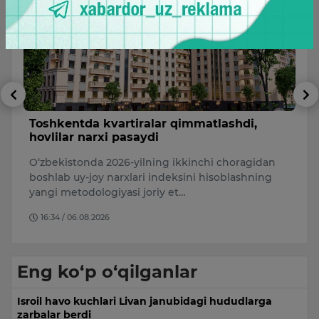
Toshkentda kvartiralar qimmatlashdi,
T
hovlilar narxi pasaydi
m
O‘zbekistonda 2026-yilning ikkinchi choragidan
A
boshlab uy-joy narxlari indeksini hisoblashning
s
i
yangi metodologiyasi joriy et…
no
16:34 / 06.08.2026
Eng ko‘p o‘qilganlar
Isroil havo kuchlari Livan janubidagi hududlarga
zarbalar berdi