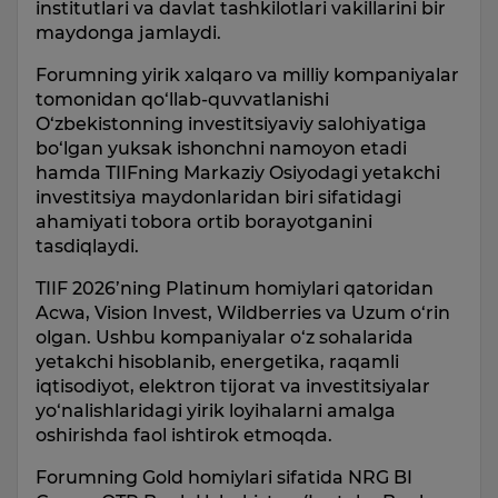
institutlari va davlat tashkilotlari vakillarini bir
maydonga jamlaydi.
Forumning yirik xalqaro va milliy kompaniyalar
tomonidan qo‘llab-quvvatlanishi
O‘zbekistonning investitsiyaviy salohiyatiga
bo‘lgan yuksak ishonchni namoyon etadi
hamda TIIFning Markaziy Osiyodagi yetakchi
investitsiya maydonlaridan biri sifatidagi
ahamiyati tobora ortib borayotganini
tasdiqlaydi.
TIIF 2026’ning Platinum homiylari qatoridan
Acwa, Vision Invest, Wildberries va Uzum o‘rin
olgan. Ushbu kompaniyalar o‘z sohalarida
yetakchi hisoblanib, energetika, raqamli
iqtisodiyot, elektron tijorat va investitsiyalar
yo‘nalishlaridagi yirik loyihalarni amalga
oshirishda faol ishtirok etmoqda.
Forumning Gold homiylari sifatida NRG BI