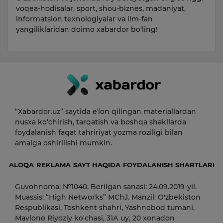
voqea-hodisalar, sport, shou-biznes, madaniyat,
informatsion texnologiyalar va ilm-fan
yangiliklaridan doimo xabardor bo‘ling!
“Xabardor.uz” saytida eʼlon qilingan materiallardan
nusxa ko‘chirish, tarqatish va boshqa shakllarda
foydalanish faqat tahririyat yozma roziligi bilan
amalga oshirilishi mumkin.
ALOQA
REKLAMA
SAYT HAQIDA
FOYDALANISH SHARTLARI
Guvohnoma: №1040. Berilgan sanasi: 24.09.2019-yil.
Muassis: “High Networks” MChJ. Manzil: O'zbekiston
Respublikasi, Toshkent shahri, Yashnobod tumani,
Mavlono Riyoziy ko'chasi, 31А uy, 20 xonadon