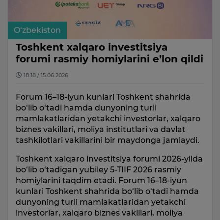
O‘zbekiston
Toshkent xalqaro investitsiya
forumi rasmiy homiylarini e’lon qildi
18:18 / 15.06.2026
Forum 16–18-iyun kunlari Toshkent shahrida
bo‘lib o‘tadi hamda dunyoning turli
mamlakatlaridan yetakchi investorlar, xalqaro
biznes vakillari, moliya institutlari va davlat
tashkilotlari vakillarini bir maydonga jamlaydi.
Toshkent xalqaro investitsiya forumi 2026-yilda
bo‘lib o‘tadigan yubiley 5-TIIF 2026 rasmiy
homiylarini taqdim etadi. Forum 16–18-iyun
kunlari Toshkent shahrida bo‘lib o‘tadi hamda
dunyoning turli mamlakatlaridan yetakchi
investorlar, xalqaro biznes vakillari, moliya