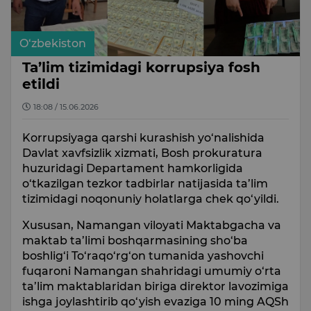
O‘zbekiston
Ta’lim tizimidagi korrupsiya fosh
etildi
18:08 / 15.06.2026
Korrupsiyaga qarshi kurashish yo‘nalishida
Davlat xavfsizlik xizmati, Bosh prokuratura
huzuridagi Departament hamkorligida
o‘tkazilgan tezkor tadbirlar natijasida ta’lim
tizimidagi noqonuniy holatlarga chek qo‘yildi.
Xususan, Namangan viloyati Maktabgacha va
maktab ta’limi boshqarmasining sho‘ba
boshlig‘i To‘raqo‘rg‘on tumanida yashovchi
fuqaroni Namangan shahridagi umumiy o‘rta
ta’lim maktablaridan biriga direktor lavozimiga
ishga joylashtirib qo‘yish evaziga 10 ming AQSh