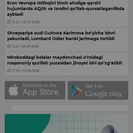
Eron Yevropa Ittifoqini tinch aholiga qarshi
hujumlarda AQSh va Isroilni qo‘llab-quvvatlaganlikda
aybladi
12:27 / 25.07.2026
Shveysariya sudi Gulnora Karimova bo‘yicha ishni
yakunladi, Lombard Odier banki jarimaga tortildi
15:21 / 28.07.2026
Miroboddagi bolalar maydonchasi o‘rnidagi
noqonuniy qurilish yuzasidan jinoyat ishi qo‘zg‘atildi
17:59 / 01.08.2026