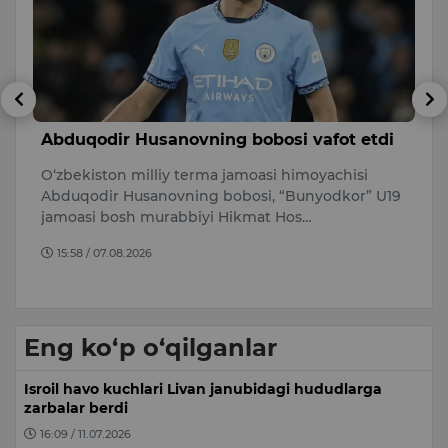
Abduqodir Husanovning bobosi vafot etdi
M
v
O‘zbekiston milliy terma jamoasi himoyachisi
b
Abduqodir Husanovning bobosi, “Bunyodkor” U19
Iy
jamoasi bosh murabbiyi Hikmat Hos…
Sa
15:58 / 07.08.2026
k
Eng ko‘p o‘qilganlar
Isroil havo kuchlari Livan janubidagi hududlarga
zarbalar berdi
16:09 / 11.07.2026