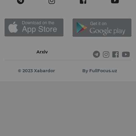
Arxiv
© 2023 Xabardor
By FullFocus.uz