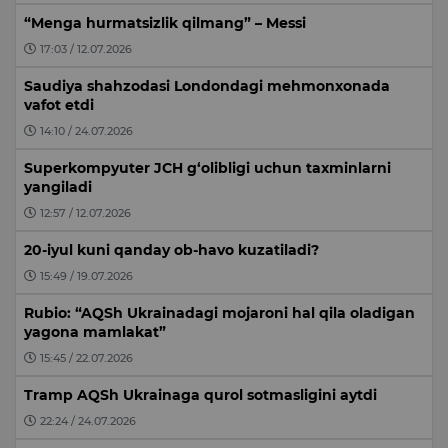
“Menga hurmatsizlik qilmang” – Messi
17:03 / 12.07.2026
Saudiya shahzodasi Londondagi mehmonxonada
vafot etdi
14:10 / 24.07.2026
Superkompyuter JCH g‘olibligi uchun taxminlarni
yangiladi
12:57 / 12.07.2026
20-iyul kuni qanday ob-havo kuzatiladi?
15:49 / 19.07.2026
Rubio: “AQSh Ukrainadagi mojaroni hal qila oladigan
yagona mamlakat”
15:45 / 22.07.2026
Tramp AQSh Ukrainaga qurol sotmasligini aytdi
22:24 / 24.07.2026