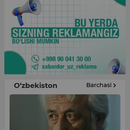
O‘zbekiston
Barchasi