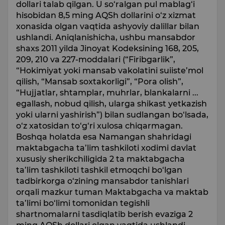
dollari talab qilgan. U so‘ralgan pul mablag‘i
hisobidan 8,5 ming AQSh dollarini o‘z xizmat
xonasida olgan vaqtida ashyoviy dalillar bilan
ushlandi. Aniqlanishicha, ushbu mansabdor
shaxs 2011 yilda Jinoyat Kodeksining 168, 205,
209, 210 va 227-moddalari (“Firibgarlik”,
“Hokimiyat yoki mansab vakolatini suiiste’mol
qilish, “Mansab soxtakorligi”, “Pora olish”,
“Hujjatlar, shtamplar, muhrlar, blankalarni ...
egallash, nobud qilish, ularga shikast yetkazish
yoki ularni yashirish”) bilan sudlangan bo‘lsada,
o‘z xatosidan to‘g‘ri xulosa chiqarmagan.
Boshqa holatda esa Namangan shahridagi
maktabgacha ta’lim tashkiloti xodimi davlat
xususiy sherikchiligida 2 ta maktabgacha
ta’lim tashkiloti tashkil etmoqchi bo‘lgan
tadbirkorga o‘zining mansabdor tanishlari
orqali mazkur tuman Maktabgacha va maktab
ta’limi bo‘limi tomonidan tegishli
shartnomalarni tasdiqlatib berish evaziga 2