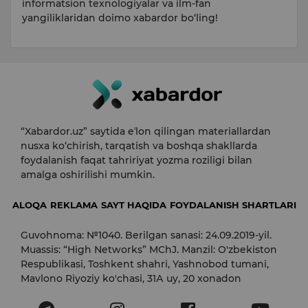
informatsion texnologiyalar va ilm-fan
yangiliklaridan doimo xabardor bo‘ling!
“Xabardor.uz” saytida eʼlon qilingan materiallardan
nusxa ko‘chirish, tarqatish va boshqa shakllarda
foydalanish faqat tahririyat yozma roziligi bilan
amalga oshirilishi mumkin.
ALOQA
REKLAMA
SAYT HAQIDA
FOYDALANISH SHARTLARI
Guvohnoma: №1040. Berilgan sanasi: 24.09.2019-yil.
Muassis: “High Networks” MChJ. Manzil: O'zbekiston
Respublikasi, Toshkent shahri, Yashnobod tumani,
Mavlono Riyoziy ko'chasi, 31А uy, 20 xonadon