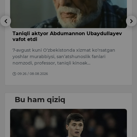
sh
Taniqli aktyor Abdumannon Ubaydullayev
A
vafot etdi
s
7-avgust kuni O‘zbekistonda xizmat ko‘rsatgan
A
i.
yoshlar murabbiysi, san’atshunoslik fanlari
qa
nomzodi, professor, taniqli kinoak…
O
09:26 / 08.08.2026
Bu ham qiziq