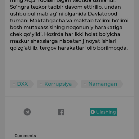
ming AQSh dollari olgan vaqtida ushlandi.
So‘ngra tezkor tadbir davom ettirilib, undan
ushbu pul mablag‘ini olganida Davlatobod
tumani Maktabgacha va maktab ta’limi bo‘limi
bosh mutaxassisining noqonuniy harakatiga
chek qo‘yildi. Hozirda har ikki holat bo‘yicha
mazkur shaxslarga nisbatan jinoyat ishlari
qo‘zg‘atilib, tergov harakatlari olib borilmoqda.
DXX
Korrupsiya
Namangan
Ulashing