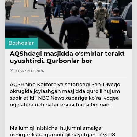
Boshqalar
AQShdagi masjidda o‘smirlar terakt
uyushtirdi. Qurbonlar bor
09:36 / 19.05.2026
AQSHning Kaliforniya shtatidagi San-Diyego
okrugida joylashgan masjidda qurolli hujum
sodir etildi. NBC News xabariga ko‘ra, voqea
oqibatida uch nafar erkak halok bo‘lgan.
Ma’lum qilinishicha, hujumni amalga
oshirganlikda gumon qilinayotgan 17 va 18