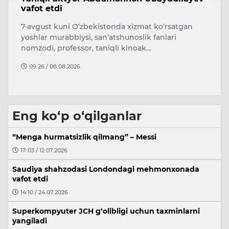
vafot etdi
t
p
7-avgust kuni O‘zbekistonda xizmat ko‘rsatgan
O‘
yoshlar murabbiysi, san’atshunoslik fanlari
tu
nomzodi, professor, taniqli kinoak…
ya
09:26 / 08.08.2026
Eng ko‘p o‘qilganlar
“Menga hurmatsizlik qilmang” – Messi
17:03 / 12.07.2026
Saudiya shahzodasi Londondagi mehmonxonada
vafot etdi
14:10 / 24.07.2026
Superkompyuter JCH g‘olibligi uchun taxminlarni
yangiladi