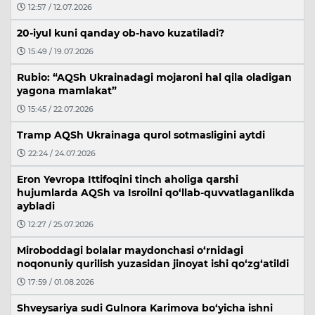
12:57 / 12.07.2026
20-iyul kuni qanday ob-havo kuzatiladi?
15:49 / 19.07.2026
Rubio: “AQSh Ukrainadagi mojaroni hal qila oladigan
yagona mamlakat”
15:45 / 22.07.2026
Tramp AQSh Ukrainaga qurol sotmasligini aytdi
22:24 / 24.07.2026
Eron Yevropa Ittifoqini tinch aholiga qarshi
hujumlarda AQSh va Isroilni qo‘llab-quvvatlaganlikda
aybladi
12:27 / 25.07.2026
Miroboddagi bolalar maydonchasi o‘rnidagi
noqonuniy qurilish yuzasidan jinoyat ishi qo‘zg‘atildi
17:59 / 01.08.2026
Shveysariya sudi Gulnora Karimova bo‘yicha ishni