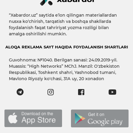
“Xabardor.uz” saytida eʼlon qilingan materiallardan
nusxa ko‘chirish, tarqatish va boshqa shakllarda
foydalanish faqat tahririyat yozma roziligi bilan
amalga oshirilishi mumkin.
ALOQA
REKLAMA
SAYT HAQIDA
FOYDALANISH SHARTLARI
Guvohnoma: №1040. Berilgan sanasi: 24.09.2019-yil.
Muassis: “High Networks” MChJ. Manzil: O'zbekiston
Respublikasi, Toshkent shahri, Yashnobod tumani,
Mavlono Riyoziy ko'chasi, 31А uy, 20 xonadon