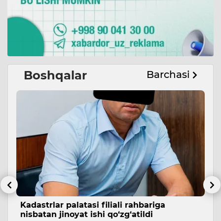
Boshqalar
Barchasi
Kadastrlar palatasi filiali rahbariga
F
nisbatan jinoyat ishi qo‘zg‘atildi
n