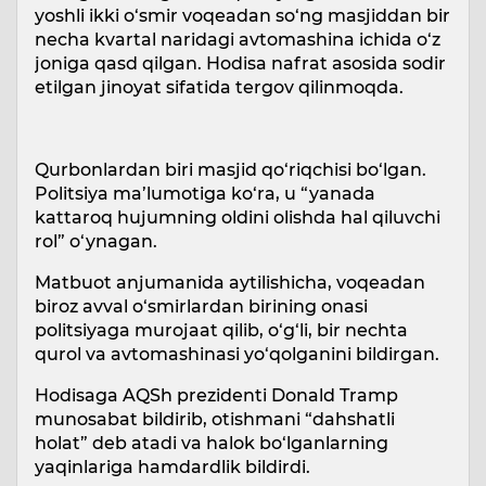
yoshli ikki o‘smir voqeadan so‘ng masjiddan bir
necha kvartal naridagi avtomashina ichida o‘z
joniga qasd qilgan. Hodisa nafrat asosida sodir
etilgan jinoyat sifatida tergov qilinmoqda.
Qurbonlardan biri masjid qo‘riqchisi bo‘lgan.
Politsiya ma’lumotiga ko‘ra, u “yanada
kattaroq hujumning oldini olishda hal qiluvchi
rol” o‘ynagan.
Matbuot anjumanida aytilishicha, voqeadan
biroz avval o‘smirlardan birining onasi
politsiyaga murojaat qilib, o‘g‘li, bir nechta
qurol va avtomashinasi yo‘qolganini bildirgan.
Hodisaga AQSh prezidenti Donald Tramp
munosabat bildirib, otishmani “dahshatli
holat” deb atadi va halok bo‘lganlarning
yaqinlariga hamdardlik bildirdi.