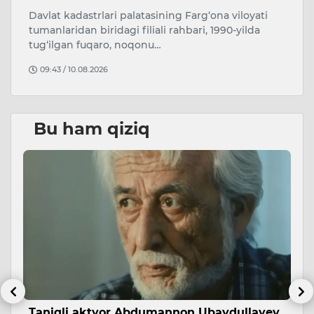
Davlat kadastrlari palatasining Farg‘ona viloyati
Jo
ga
tumanlaridan biridagi filiali rahbari, 1990-yilda
Ma
ng
tug‘ilgan fuqaro, noqonu…
jo
09:43 / 10.08.2026
Bu ham qiziq
Taniqli aktyor Abdumannon Ubaydullayev
T