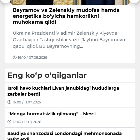
Bayramov va Zelenskiy mudofaa hamda
B
di
energetika bo‘yicha hamkorlikni
B
muhokama qildi
i
Ukraina Prezidenti Vladimir Zelenskiy Kiyevda
Qo
Ozarbayjon Tashqi ishlar vaziri Jayhun Bayramovni
B
qabul qildi. Bu Bayramovning…
o
16:10 / 07.08.2026
Eng ko‘p o‘qilganlar
Isroil havo kuchlari Livan janubidagi hududlarga
zarbalar berdi
16:09 / 11.07.2026
“Menga hurmatsizlik qilmang” – Messi
17:03 / 12.07.2026
Saudiya shahzodasi Londondagi mehmonxonada
vafot etdi