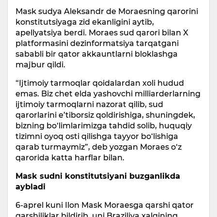
Mask sudya Aleksandr de Moraesning qarorini
konstitutsiyaga zid ekanligini aytib,
apellyatsiya berdi. Moraes sud qarori bilan X
platformasini dezinformatsiya tarqatgani
sababli bir qator akkauntlarni bloklashga
majbur qildi.
“Ijtimoiy tarmoqlar qoidalardan xoli hudud
emas. Biz chet elda yashovchi milliarderlarning
ijtimoiy tarmoqlarni nazorat qilib, sud
qarorlarini e’tiborsiz qoldirishiga, shuningdek,
bizning bo‘limlarimizga tahdid solib, huquqiy
tizimni oyoq osti qilishga tayyor bo‘lishiga
qarab turmaymiz”, deb yozgan Moraes o‘z
qarorida katta harflar bilan.
Mask sudni konstitutsiyani buzganlikda
aybladi
6-aprel kuni Ilon Mask Moraesga qarshi qator
qarshiliklar bildirib, uni Braziliya xalqining