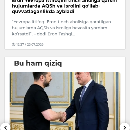
Eron Yevropa Ittifoqini tinch aholiga qarshi
T
hujumlarda AQSh va Isroilni qo‘llab-
a
quvvatlaganlikda aybladi
A
“Yevropa Ittifoqi Eron tinch aholisiga qaratilgan
Uk
hujumlarda AQSh va Isroilga bevosita yordam
ko‘rsatdi”, – dedi Eron Tashqi…
12:27 / 25.07.2026
Bu ham qiziq