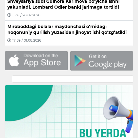
Shveysariya sudi Gulnora Karimova bo‘yicha ishni
yakunladi, Lombard Odier banki jarimaga tortildi
15:21 / 28.07.2026
Miroboddagi bolalar maydonchasi o‘rnidagi
noqonuniy qurilish yuzasidan jinoyat ishi qo‘zg‘atildi
17:59 / 01.08.2026