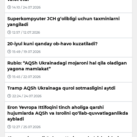
14:10 / 24.07.2026
Superkompyuter JCH g‘olibligi uchun taxminlarni
yangiladi
12:57 / 12.07.2026
20-iyul kuni qanday ob-havo kuzatiladi?
15:49 / 19.07.2026
Rubio: “AQSh Ukrainadagi mojaroni hal qila oladigan
yagona mamlakat”
15:45 / 22.07.2026
Tramp AQSh Ukrainaga qurol sotmasligini aytdi
22:24 / 24.07.2026
Eron Yevropa Ittifoqini tinch aholiga qarshi
hujumlarda AQSh va Isroilni qo‘llab-quvvatlaganlikda
aybladi
12:27 / 25.07.2026