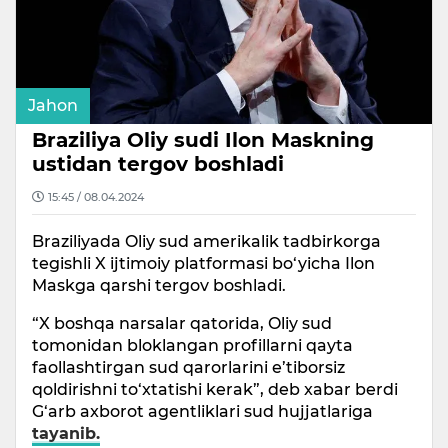
Jahon
Braziliya Oliy sudi Ilon Maskning
ustidan tergov boshladi
15:45 / 08.04.2024
Braziliyada Oliy sud amerikalik tadbirkorga
tegishli X ijtimoiy platformasi bo‘yicha Ilon
Maskga qarshi tergov boshladi.
“X boshqa narsalar qatorida, Oliy sud
tomonidan bloklangan profillarni qayta
faollashtirgan sud qarorlarini e’tiborsiz
qoldirishni to‘xtatishi kerak”, deb xabar berdi
G‘arb axborot agentliklari sud hujjatlariga
tayanib.