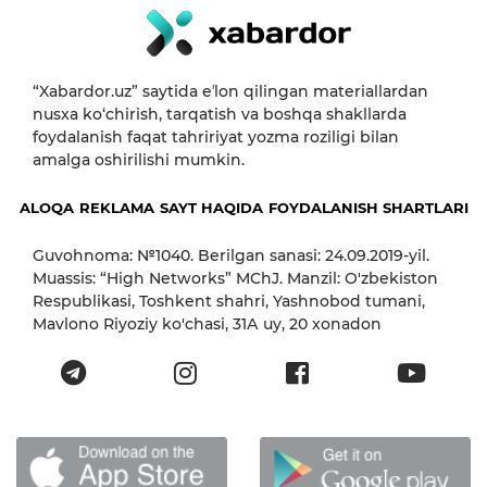
“Xabardor.uz” saytida eʼlon qilingan materiallardan
nusxa ko‘chirish, tarqatish va boshqa shakllarda
foydalanish faqat tahririyat yozma roziligi bilan
amalga oshirilishi mumkin.
ALOQA
REKLAMA
SAYT HAQIDA
FOYDALANISH SHARTLARI
Guvohnoma: №1040. Berilgan sanasi: 24.09.2019-yil.
Muassis: “High Networks” MChJ. Manzil: O'zbekiston
Respublikasi, Toshkent shahri, Yashnobod tumani,
Mavlono Riyoziy ko'chasi, 31А uy, 20 xonadon