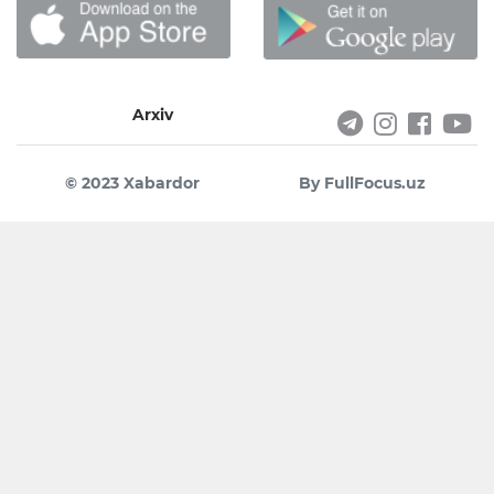
Arxiv
© 2023 Xabardor
By FullFocus.uz