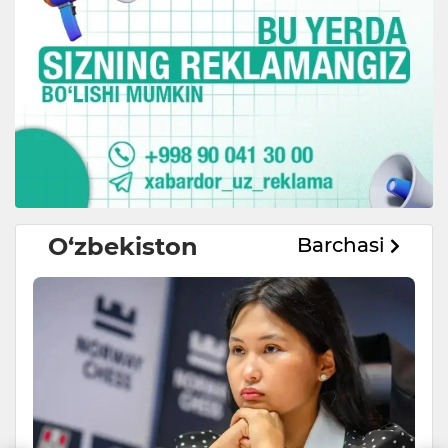
O‘zbekiston
Barchasi