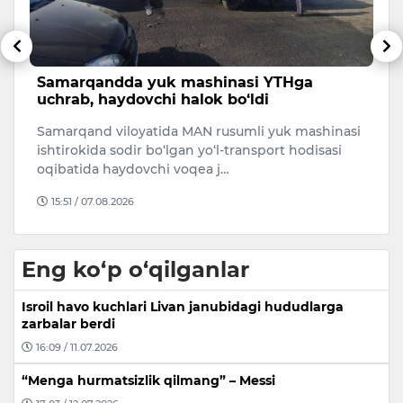
Samarqandda yuk mashinasi YTHga
N
uchrab, haydovchi halok bo‘ldi
O
i
Samarqand viloyatida MAN rusumli yuk mashinasi
Ji
a
ishtirokida sodir bo‘lgan yo‘l-transport hodisasi
N
oqibatida haydovchi voqea j…
v
15:51 / 07.08.2026
Eng ko‘p o‘qilganlar
Isroil havo kuchlari Livan janubidagi hududlarga
zarbalar berdi
16:09 / 11.07.2026
“Menga hurmatsizlik qilmang” – Messi