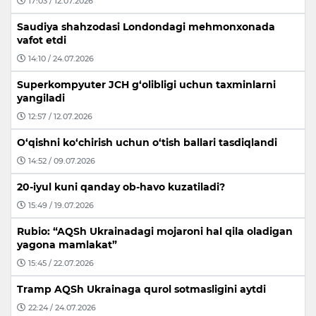
17:03 / 12.07.2026
Saudiya shahzodasi Londondagi mehmonxonada
vafot etdi
14:10 / 24.07.2026
Superkompyuter JCH g‘olibligi uchun taxminlarni
yangiladi
12:57 / 12.07.2026
O‘qishni ko‘chirish uchun o‘tish ballari tasdiqlandi
14:52 / 09.07.2026
20-iyul kuni qanday ob-havo kuzatiladi?
15:49 / 19.07.2026
Rubio: “AQSh Ukrainadagi mojaroni hal qila oladigan
yagona mamlakat”
15:45 / 22.07.2026
Tramp AQSh Ukrainaga qurol sotmasligini aytdi
22:24 / 24.07.2026