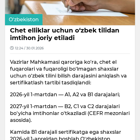
O‘zbekiston
Chet elliklar uchun o‘zbek tilidan
imtihon joriy etiladi
12:24 / 30.01.2026
Vazirlar Mahkamasi qaroriga ko‘ra, chet el
fuqarolari va fuqaroligi bo‘lmagan shaxslar
uchun o‘zbek tilini bilish darajasini aniqlash va
sertifikatlash tartibi tasdiqlandi:
2026-yil 1-martdan — A1, A2 va B1 darajalari;
2027-yil 1-martdan — B2, C1 va C2 darajalari
bo‘yicha imtihonlar o‘tkaziladi (CEFR mezonlari
asosida).
Kamida B1 darajali sertifikatga ega shaxslar
2026-yil 1-apreldan boshlab O‘zbekiston