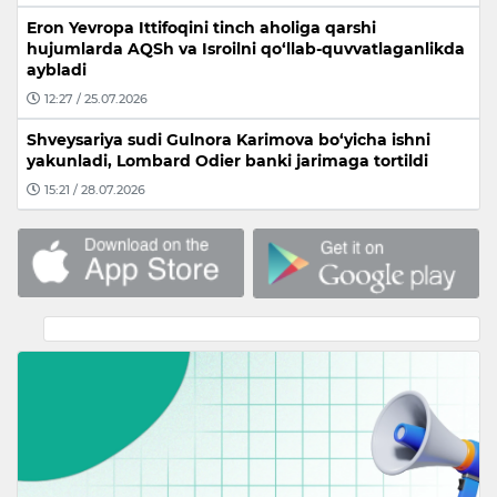
Eron Yevropa Ittifoqini tinch aholiga qarshi
hujumlarda AQSh va Isroilni qo‘llab-quvvatlaganlikda
aybladi
12:27 / 25.07.2026
Shveysariya sudi Gulnora Karimova bo‘yicha ishni
yakunladi, Lombard Odier banki jarimaga tortildi
15:21 / 28.07.2026