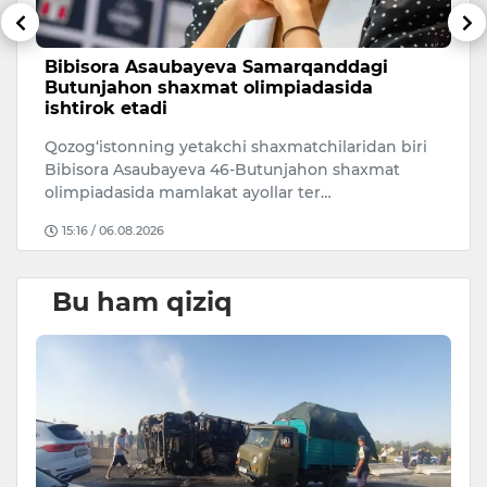
Bibisora Asaubayeva Samarqanddagi
O
Butunjahon shaxmat olimpiadasida
r
ishtirok etadi
O‘
Qozog‘istonning yetakchi shaxmatchilaridan biri
ri
Bibisora Asaubayeva 46-Butunjahon shaxmat
mi
olimpiadasida mamlakat ayollar ter…
15:16 / 06.08.2026
Bu ham qiziq