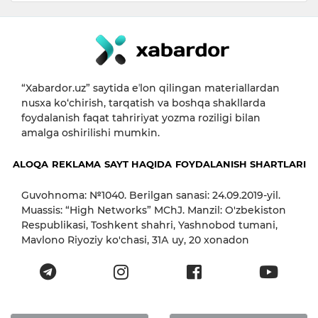
“Xabardor.uz” saytida eʼlon qilingan materiallardan
nusxa ko‘chirish, tarqatish va boshqa shakllarda
foydalanish faqat tahririyat yozma roziligi bilan
amalga oshirilishi mumkin.
ALOQA
REKLAMA
SAYT HAQIDA
FOYDALANISH SHARTLARI
Guvohnoma: №1040. Berilgan sanasi: 24.09.2019-yil.
Muassis: “High Networks” MChJ. Manzil: O'zbekiston
Respublikasi, Toshkent shahri, Yashnobod tumani,
Mavlono Riyoziy ko'chasi, 31А uy, 20 xonadon