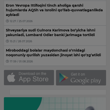
Eron Yevropa Ittifoqini tinch aholiga qarshi
hujumlarda AQSh va Isroilni qo‘llab-quvvatlaganlikda
aybladi
12:27 / 25.07.2026
Shveysariya sudi Gulnora Karimova bo‘yicha ishni
yakunladi, Lombard Odier banki jarimaga tortildi
15:21 / 28.07.2026
Miroboddagi bolalar maydonchasi o‘rnidagi
noqonuniy qurilish yuzasidan jinoyat ishi qo‘zg‘atildi
17:59 / 01.08.2026