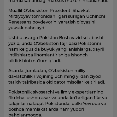
mamlakatlaridagi maxsus muxbiri hisoblanadi.
Muallif O‘zbekiston Prezidenti Shavkat
Mirziyoyev tomonidan ilgari surilgan Uchinchi
Renessans poydevorini yaratish g‘oyasini
yuksak baholaydi.
Ushbu asarga Pokiston Bosh vaziri so‘z boshi
yozib, unda O‘zbekiston tajribasi Pokistonni
ham kelgusida buyuk yangilanishlarga, xayrli
intilishlarga ilhomlantirishiga ishonch
bildirishini ma’lum qiladi.
Asarda, jumladan, O‘zbekiston milliy
davlatchilik rivojining uch ming yildan ziyod
tarixiy tajribasiga oid qator misollar keltiriladi.
Pokistonlik siyosatchi va ilmiy ekspertlarning
fikricha, ushbu asar va unda ko‘tarilgan fikr va
talqinlar nafaqat Pokistonda, balki Yevropa va
boshqa mamlakatlarda ham yuqori
baholanmoqda.