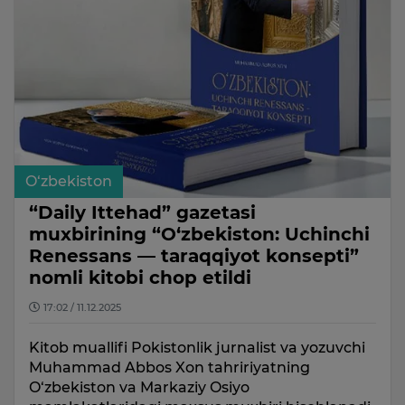
O‘zbekiston
“Daily Ittehad” gazetasi
muxbirining “O‘zbekiston: Uchinchi
Renessans — taraqqiyot konsepti”
nomli kitobi chop etildi
17:02 / 11.12.2025
Kitob muallifi Pokistonlik jurnalist va yozuvchi
Muhammad Abbos Xon tahririyatning
O‘zbekiston va Markaziy Osiyo