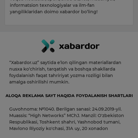
informatsion texnologiyalar va ilm-fan
yangiliklaridan doimo xabardor bo‘ling!
“Xabardor.uz” saytida eʼlon qilingan materiallardan
nusxa ko‘chirish, tarqatish va boshqa shakllarda
foydalanish faqat tahririyat yozma roziligi bilan
amalga oshirilishi mumkin.
ALOQA
REKLAMA
SAYT HAQIDA
FOYDALANISH SHARTLARI
Guvohnoma: №1040. Berilgan sanasi: 24.09.2019-yil.
Muassis: “High Networks” MChJ. Manzil: O'zbekiston
Respublikasi, Toshkent shahri, Yashnobod tumani,
Mavlono Riyoziy ko'chasi, 31А uy, 20 xonadon