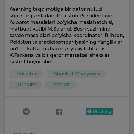
Asarning taqdimotiga bir qator nufuzli
shaxslar jumladan, Pokiston Prezidentining
Axborot masalalari bo‘yicha maslahatchisi,
matbuot kotibi M.Solangi, Bosh vazirining
savdo masalalari bo‘yicha koordinatori R.Ihsan,
Pokiston teleradiokompaniyasining Yangiliklar
bo‘limi katta muharriri, siyosiy tahlilchisi
X.Farxana va bir qator martabali shaxslar
tashrif buyurishdi.
Pokiston
Shavkat Mirziyoyev
jurnalist
maqola
Ulashing