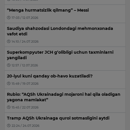
“Menga hurmatsizlik qilmang” – Messi
17:03 / 12.07.2026
Saudiya shahzodasi Londondagi mehmonxonada
vafot etdi
14:10 / 24.07.2026
Superkompyuter JCH g‘olibligi uchun taxminlarni
yangiladi
12:57 / 12.07.2026
20-iyul kuni qanday ob-havo kuzatiladi?
15:49 / 19.07.2026
Rubio: “AQSh Ukrainadagi mojaroni hal qila oladigan
yagona mamlakat”
15:45 / 22.07.2026
Tramp AQSh Ukrainaga qurol sotmasligini aytdi
22:24 / 24.07.2026