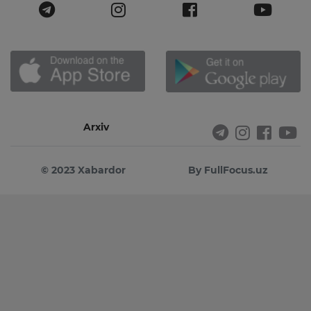
Arxiv
© 2023 Xabardor
By FullFocus.uz