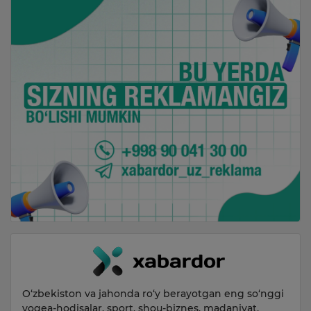
O‘zbekiston va jahonda ro‘y berayotgan eng so‘nggi
voqea-hodisalar, sport, shou-biznes, madaniyat,