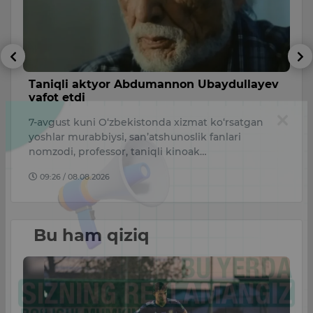
sh
Taniqli aktyor Abdumannon Ubaydullayev
A
vafot etdi
s
7-avgust kuni O‘zbekistonda xizmat ko‘rsatgan
A
i.
yoshlar murabbiysi, san’atshunoslik fanlari
qa
nomzodi, professor, taniqli kinoak…
O
09:26 / 08.08.2026
Bu ham qiziq