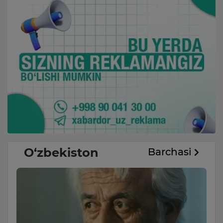
O‘zbekiston
Barchasi