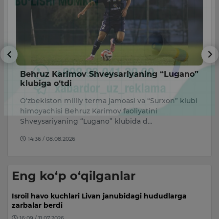
sh
Behruz Karimov Shveysariyaning “Lugano”
H
klubiga o‘tdi
i
O‘zbekiston milliy terma jamoasi va “Surxon” klubi
H
i.
himoyachisi Behruz Karimov faoliyatini
“T
Shveysariyaning “Lugano” klubida d…
Te
14:36 / 08.08.2026
Eng ko‘p o‘qilganlar
Isroil havo kuchlari Livan janubidagi hududlarga
zarbalar berdi
16:09 / 11.07.2026