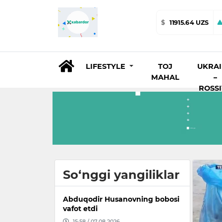
$
11915.64 UZS
LIFESTYLE
TOJ
UKRA
MAHAL
–
ROSS
So‘nggi yangiliklar
Abduqodir Husanovning bobosi
vafot etdi
15:58 / 07.08.2026