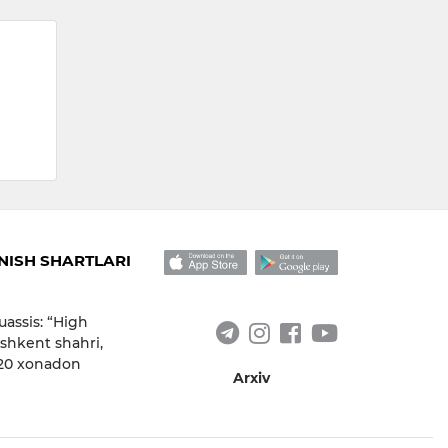
ISH SHARTLARI
uassis: “High
shkent shahri,
 20 xonadon
Arxiv