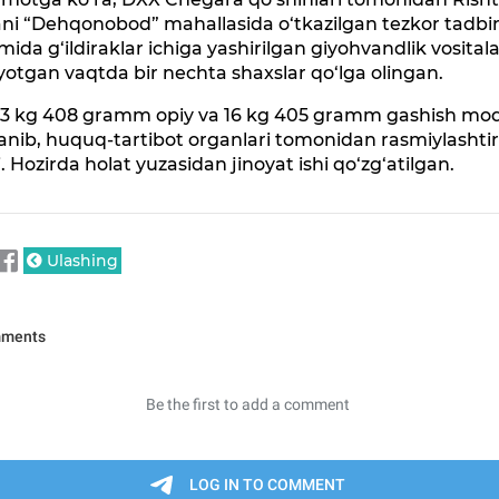
ni “Dehqonobod” mahallasida o‘tkazilgan tezkor tadbi
ida g‘ildiraklar ichiga yashirilgan giyohvandlik vositala
yotgan vaqtda bir nechta shaxslar qo‘lga olingan.
 3 kg 408 gramm opiy va 16 kg 405 gramm gashish mo
anib, huquq-tartibot organlari tomonidan rasmiylashtir
i. Hozirda holat yuzasidan jinoyat ishi qo‘zg‘atilgan.
Ulashing