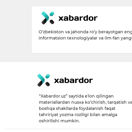
O‘zbekiston va jahonda ro‘y berayotgan eng 
informatsion texnologiyalar va ilm-fan yang
“Xabardor.uz” saytida eʼlon qilingan
materiallardan nusxa ko‘chirish, tarqatish v
boshqa shakllarda foydalanish faqat
tahririyat yozma roziligi bilan amalga
oshirilishi mumkin.