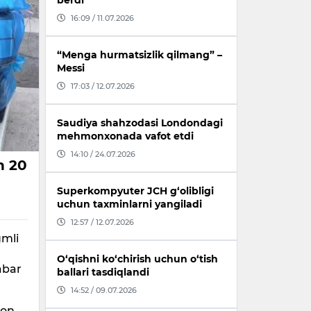
berdi
16:09 / 11.07.2026
“Menga hurmatsizlik qilmang” –
Messi
17:03 / 12.07.2026
Saudiya shahzodasi Londondagi
mehmonxonada vafot etdi
14:10 / 24.07.2026
n 20
Superkompyuter JCH g‘olibligi
uchun taxminlarni yangiladi
12:57 / 12.07.2026
umli
O‘qishni ko‘chirish uchun o‘tish
abar
ballari tasdiqlandi
14:52 / 09.07.2026
ton