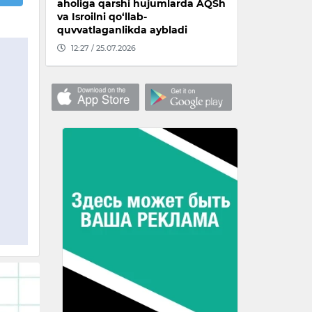
aholiga qarshi hujumlarda AQSh
va Isroilni qo‘llab-
quvvatlaganlikda aybladi
12:27 / 25.07.2026