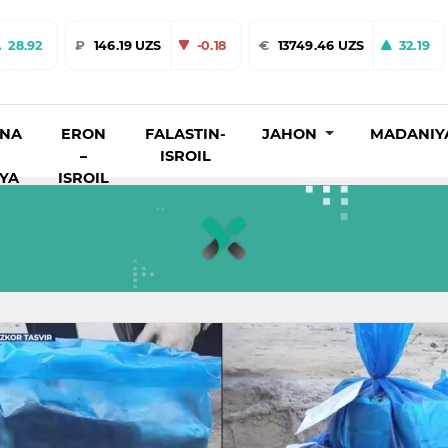
28.92
₽
146.19 UZS
-0.18
€
13749.46 UZS
32.19
INA
ERON
FALASTIN-
JAHON
MADANIY
–
ISROIL
IYA
ISROIL