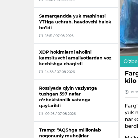
Samarqandda yuk mashinasi
YTHga uchrab, haydovchi halok
bo‘ldi
15:51 / 07.08.2026
XDP hokimlarni aholini
kamsituvchi amaliyotlardan voz
O‘zbe
kechishga chaqirdi
Farg
14:38 / 07.08.2026
kilo
Rossiyada qiyin vaziyatga
19:2
tushgan 597 nafar
o‘zbekistonlik vatanga
Farg‘
qaytarildi
yuk m
09:26 / 07.08.2026
narko
berdi
Tramp: “AQShga millionlab
noqonuniy muhojirlar
Ma’l