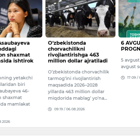
tonda
6 AVGUSTGA OB-HAVO
Vazirl
likni
PROGNOZI
huzuri
irishga 463
agentli
5 avgust soat 20 dan 6
llar ajratiladi
so‘mdan
avgust soat 20 gacha
torojlik
nda chorvachilik
Bu haqd
17:09 / 05.08.2026
ivojlantirish
huzurid
 2026–2028
Departa
 million dollar
bermoq
mablag‘ yo‘na…
16:02 /
08.2026