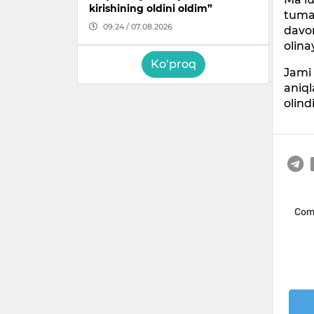
kirishining oldini oldim”
tuma
09:24 / 07.08.2026
davom
olina
Ko‘proq
Jami
aniql
olind