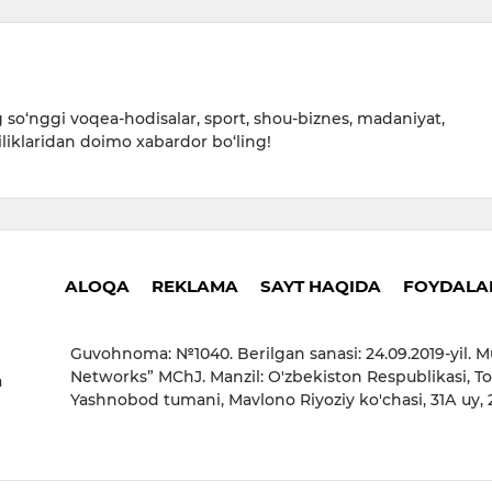
so‘nggi voqea-hodisalar, sport, shou-biznes, madaniyat,
iliklaridan doimo xabardor bo‘ling!
ALOQA
REKLAMA
SAYT HAQIDA
FOYDALAN
Guvohnoma: №1040. Berilgan sanasi: 24.09.2019-yil. M
Networks” MChJ. Manzil: O'zbekiston Respublikasi, To
a
Yashnobod tumani, Mavlono Riyoziy ko'chasi, 31А uy,