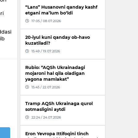
r
“Lans” Husanovni qanday kashf
etgani ma’lum bo‘ldi
ri
17:05 / 08.07.2026
ddasi
20-iyul kuni qanday ob-havo
ib
kuzatiladi?
15:49 / 19.07.2026
Rubio: “AQSh Ukrainadagi
mojaroni hal qila oladigan
yagona mamlakat”
15:45 / 22.07.2026
Tramp AQSh Ukrainaga qurol
sotmasligini aytdi
22:24 / 24.07.2026
Eron Yevropa Ittifoqini tinch