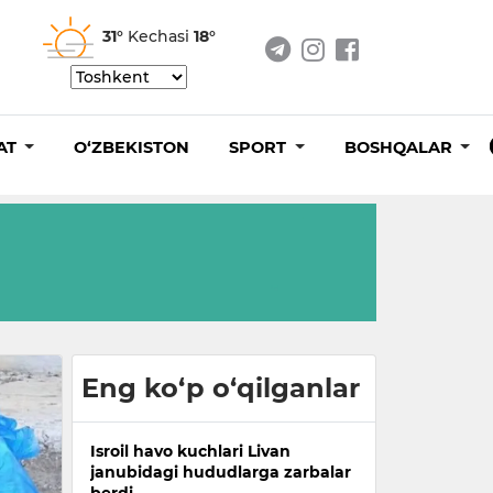
31°
Kechasi
18°
AT
O‘ZBEKISTON
SPORT
BOSHQALAR
Eng ko‘p o‘qilganlar
Isroil havo kuchlari Livan
janubidagi hududlarga zarbalar