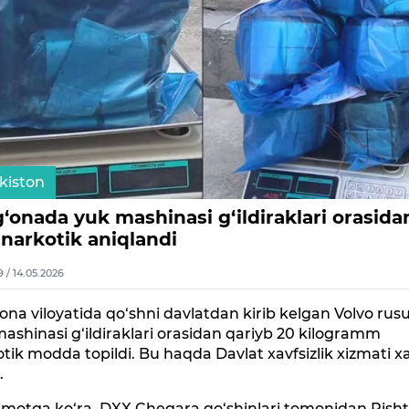
kiston
‘onada yuk mashinasi g‘ildiraklari orasida
 narkotik aniqlandi
9 / 14.05.2026
ona viloyatida qo‘shni davlatdan kirib kelgan Volvo rus
ashinasi g‘ildiraklari orasidan qariyb 20 kilogramm
tik modda topildi. Bu haqda Davlat xavfsizlik xizmati x
.
umotga ko‘ra, DXX Chegara qo‘shinlari tomonidan Rish