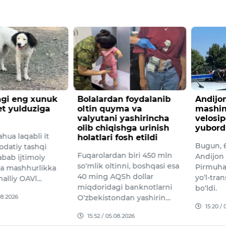
n foydalanib
Andijonda yuk
Samarq
yma va
mashinasi
yo'ldos
 yashirincha
velosipedchini urib
uchiril
ishga urinish
yubordi
5-avgus
fosh etildi
Bugun, 6-avgust kuni
kompani
an biri 450 mln
Andijon shahrining
Xitoyni
inni, boshqasi esa
Pirmuhammedov ko‘chasida
provinsi
Sh dollar
yo‘l-transport hodisasi sodir
yaqinida
i banknotlarni
bo‘ldi.
platfor
ndan yashirin…
15:20 / 06.08.2026
10:04 /
08.2026