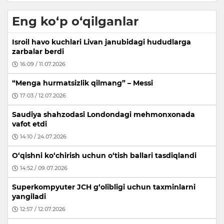
Eng ko‘p o‘qilganlar
Isroil havo kuchlari Livan janubidagi hududlarga
zarbalar berdi
16:09 / 11.07.2026
“Menga hurmatsizlik qilmang” – Messi
17:03 / 12.07.2026
Saudiya shahzodasi Londondagi mehmonxonada
vafot etdi
14:10 / 24.07.2026
O‘qishni ko‘chirish uchun o‘tish ballari tasdiqlandi
14:52 / 09.07.2026
Superkompyuter JCH g‘olibligi uchun taxminlarni
yangiladi
12:57 / 12.07.2026