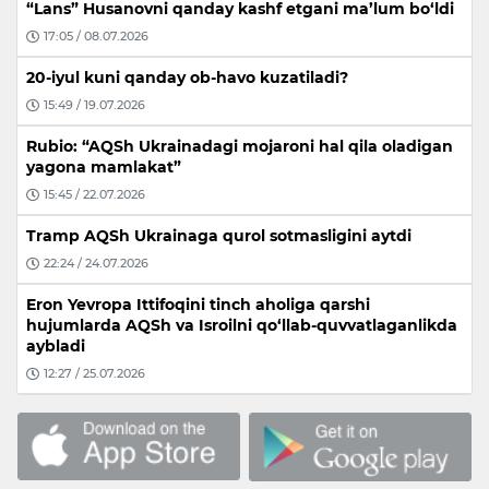
“Lans” Husanovni qanday kashf etgani ma’lum bo‘ldi
17:05 / 08.07.2026
20-iyul kuni qanday ob-havo kuzatiladi?
15:49 / 19.07.2026
Rubio: “AQSh Ukrainadagi mojaroni hal qila oladigan
yagona mamlakat”
15:45 / 22.07.2026
Tramp AQSh Ukrainaga qurol sotmasligini aytdi
22:24 / 24.07.2026
Eron Yevropa Ittifoqini tinch aholiga qarshi
hujumlarda AQSh va Isroilni qo‘llab-quvvatlaganlikda
aybladi
12:27 / 25.07.2026