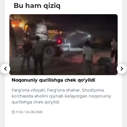
Bu ham qiziq
Noqonuniy qurilishga chek qo‘yildi
S
u
Farg‘ona viloyati, Farg‘ona shahar, Shodiyona
5
ko‘chasida aholini qiynab kelayotgan noqonuniy
t
qurilishga chek qo‘yildi.
qi
11:52 / 04.08.2026