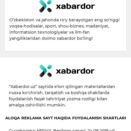
O‘zbekiston va jahonda ro‘y berayotgan eng so‘nggi
voqea-hodisalar, sport, shou-biznes, madaniyat,
informatsion texnologiyalar va ilm-fan
yangiliklaridan doimo xabardor bo‘ling!
“Xabardor.uz” saytida eʼlon qilingan materiallardan
nusxa ko‘chirish, tarqatish va boshqa shakllarda
foydalanish faqat tahririyat yozma roziligi bilan
amalga oshirilishi mumkin.
ALOQA
REKLAMA
SAYT HAQIDA
FOYDALANISH SHARTLARI
Guvohnoma: №1040. Berilgan sanasi: 24.09.2019-yil.