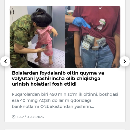
a
Bolalardan foydalanib oltin quyma va
K
valyutani yashirincha olib chiqishga
k
urinish holatlari fosh etildi
Da
Fuqarolardan biri 450 mln so‘mlik oltinni, boshqasi
xo
esa 40 ming AQSh dollar miqdoridagi
o‘
banknotlarni O‘zbekistondan yashirin…
15:52 / 05.08.2026