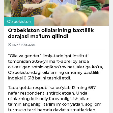
O‘zbekiston
O‘zbekiston oilalarining baxtlilik
darajasi ma’lum qilindi
11:27 / 14.05.2026
“Oila va gender” ilmiy-tadqiqot instituti
tomonidan 2026-yil mart–aprel oylarida
o‘tkazilgan sotsiologik so‘rov natijalariga ko‘ra,
O‘zbekistondagi oilalarning umumiy baxtlilik
indeksi 0,618 ballni tashkil etdi.
Tadqiqotda respublika bo‘ylab 12 ming 697
nafar respondent ishtirok etgan. Unda
oilalarning iqtisodiy farovonligi, ish bilan
ta’minlanganligi, ta’lim imkoniyatlari, sog‘lom
turmush tarzi hamda davlat xizmatlaridan