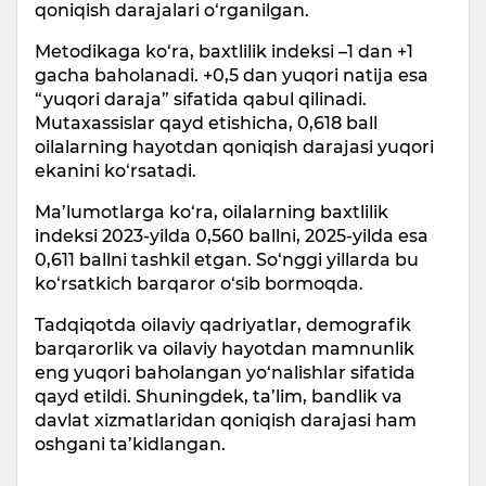
qoniqish darajalari o‘rganilgan.
Metodikaga ko‘ra, baxtlilik indeksi –1 dan +1
gacha baholanadi. +0,5 dan yuqori natija esa
“yuqori daraja” sifatida qabul qilinadi.
Mutaxassislar qayd etishicha, 0,618 ball
oilalarning hayotdan qoniqish darajasi yuqori
ekanini ko‘rsatadi.
Ma’lumotlarga ko‘ra, oilalarning baxtlilik
indeksi 2023-yilda 0,560 ballni, 2025-yilda esa
0,611 ballni tashkil etgan. So‘nggi yillarda bu
ko‘rsatkich barqaror o‘sib bormoqda.
Tadqiqotda oilaviy qadriyatlar, demografik
barqarorlik va oilaviy hayotdan mamnunlik
eng yuqori baholangan yo‘nalishlar sifatida
qayd etildi. Shuningdek, ta’lim, bandlik va
davlat xizmatlaridan qoniqish darajasi ham
oshgani ta’kidlangan.