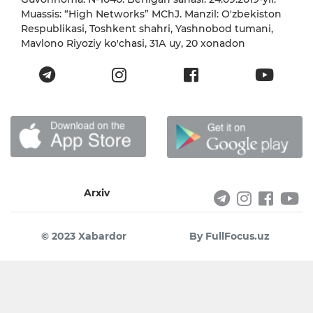
Muassis: “High Networks” MChJ. Manzil: O'zbekiston
Respublikasi, Toshkent shahri, Yashnobod tumani,
Mavlono Riyoziy ko'chasi, 31А uy, 20 xonadon
Arxiv
© 2023 Xabardor
By FullFocus.uz