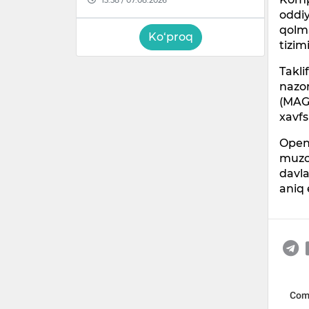
oddiy
qolm
Ko‘proq
tizim
Takli
nazor
(MAGA
xavfs
OpenA
muzok
davla
aniq