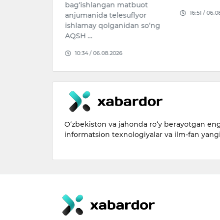
n matbuot
Administra
16:51 / 06.08.2026
lesuflyor
jamoat xavf
anidan so‘ng
09:11 / 07.
026
O‘zbekiston va jahonda ro‘y berayotgan eng 
informatsion texnologiyalar va ilm-fan yang