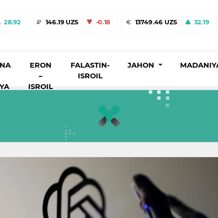
28.92
₽
146.19 UZS
-0.18
€
13749.46 UZS
32.19
INA
ERON
FALASTIN-
JAHON
MADANIY
–
ISROIL
IYA
ISROIL