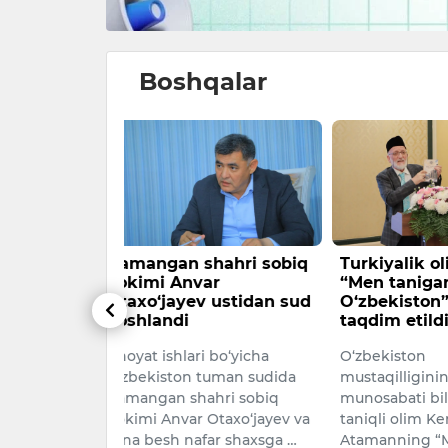
Boshqalar
hahri sobiq
Turkiyalik olimning
Bayramov
ar
“Men tanigan
mudofaa
 ustidan sud
O‘zbekiston” kitobi
energetik
taqdim etildi
hamkorl
qildi
 bo‘yicha
O‘zbekiston
Ukraina Pr
tuman sudida
mustaqilligining 35 yilligi
Zelenskiy 
hri sobiq
munosabati bilan turkiyalik
Ozarbayjon 
Otaxo‘jayev va
taniqli olim Kemal Yavuz
vaziri Jay
ar shaxsga …
Atamanning “Men tanigan