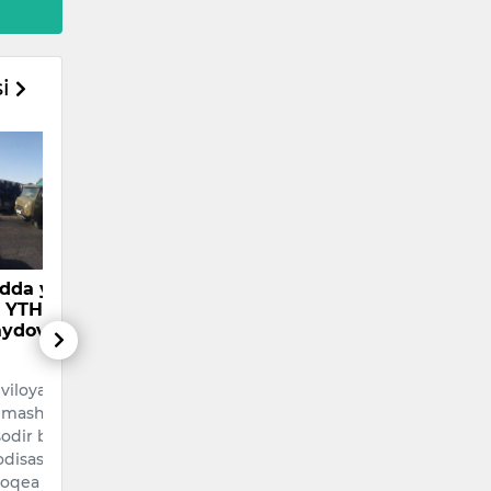
si
kimlarni aholini
Rossiyada qiyin
Tra
uvchi
vaziyatga tushgan 597
mill
otlardan voz
nafar o‘zbekistonlik
muho
hga chaqirdi
vatanga qaytarildi
oldi
okratik partiyasi
Migratsiya agentligi
AQSh
shkent viloyati
ma’lumotiga ko‘ra, Rossiyada
Tram
tumani hokimining
qiyin vaziyatga tushib
bo‘li
ashtirilmagan
qolgan 597 nafar
maml
rga “Sharmandali
O‘zbekiston fuqarosi
muhoj