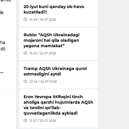
20-iyul kuni qanday ob-havo
kuzatiladi?
ik
15:49 / 19.07.2026
Rubio: “AQSh Ukrainadagi
mojaroni hal qila oladigan
cha
yagona mamlakat”
di.
15:45 / 22.07.2026
Tramp AQSh Ukrainaga qurol
 —
sotmasligini aytdi
22:24 / 24.07.2026
Eron Yevropa Ittifoqini tinch
aholiga qarshi hujumlarda AQSh
va Isroilni qo‘llab-
quvvatlaganlikda aybladi
12:27 / 25.07.2026