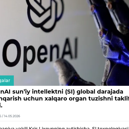
alar
AI sun’iy intellektni (SI) global darajada
hqarish uchun xalqaro organ tuzishni takli
.
5 / 14.05.2026
niya vakili Kris Lixeynning aytishicha, SI texnologiyasi