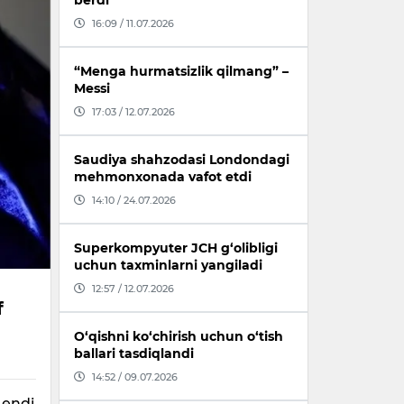
berdi
16:09 / 11.07.2026
“Menga hurmatsizlik qilmang” –
Messi
17:03 / 12.07.2026
Saudiya shahzodasi Londondagi
mehmonxonada vafot etdi
14:10 / 24.07.2026
Superkompyuter JCH g‘olibligi
uchun taxminlarni yangiladi
12:57 / 12.07.2026
f
O‘qishni ko‘chirish uchun o‘tish
ballari tasdiqlandi
14:52 / 09.07.2026
 endi