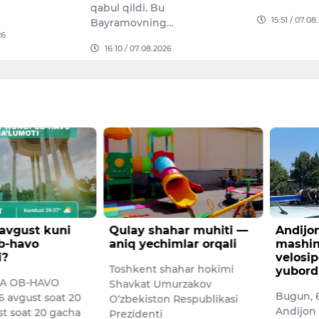
. Bu
maha…
15:51 / 07.08.2026
ing…
14:38 /
08.2026
ahar muhiti —
Andijonda yuk
XDP ho
imlar orqali
mashinasi
kamsit
velosipedchini urib
amaliy
hahar hokimi
yubordi
kechis
murzakov
Bugun, 6-avgust kuni
Xalq dem
n Respublikasi
Andijon shahrining
(XDP) To