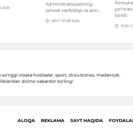
Pirmuhammedov ko‘chasida
Chinoz 
tsiyasining
yo‘l-transport hodisasi sodir
obodonl
sizligi va qon…
bo‘ldi.
hududla
08.2026
maha…
15:20 / 06.08.2026
14:38 /
so‘nggi voqea-hodisalar, sport, shou-biznes, madaniyat,
iliklaridan doimo xabardor bo‘ling!
ALOQA
REKLAMA
SAYT HAQIDA
FOYDALAN