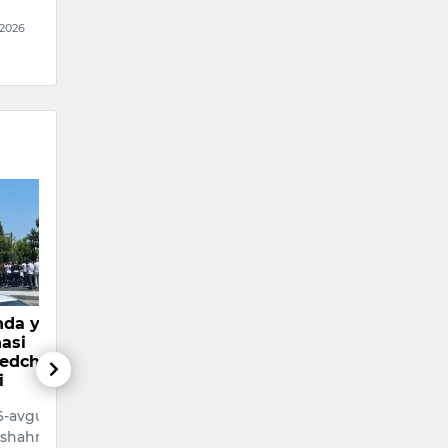
vatanga qayta…
to‘xt
 07.08.2026
09:26 / 07.08.2026
09:
kimlarni aholini
Vazirlar Mahkamasi
Meks
uvchi
huzuridagi Migratsiya
bloge
otlardan voz
agentligida 1 mlrd
otib 
hga chaqirdi
so‘mdan ortiq talon-
Meks
torojliklar fosh etildi.
okratik partiyasi
shahr
Bu haqda Bosh prokuratura
shkent viloyati
Sesar