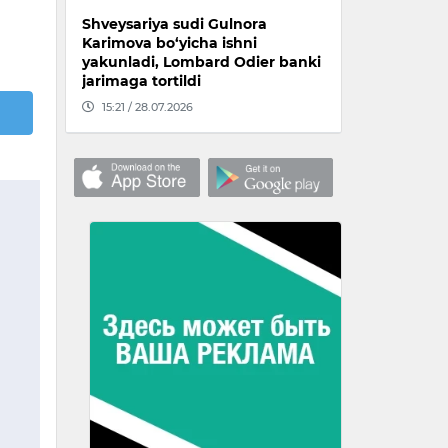
Shveysariya sudi Gulnora
Karimova bo‘yicha ishni
yakunladi, Lombard Odier banki
jarimaga tortildi
15:21 / 28.07.2026