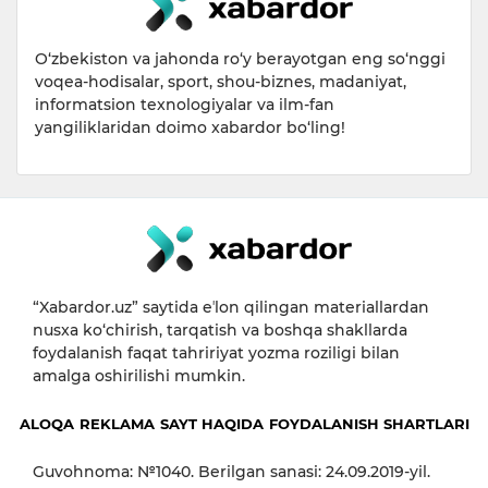
O‘zbekiston va jahonda ro‘y berayotgan eng so‘nggi
voqea-hodisalar, sport, shou-biznes, madaniyat,
informatsion texnologiyalar va ilm-fan
yangiliklaridan doimo xabardor bo‘ling!
“Xabardor.uz” saytida eʼlon qilingan materiallardan
nusxa ko‘chirish, tarqatish va boshqa shakllarda
foydalanish faqat tahririyat yozma roziligi bilan
amalga oshirilishi mumkin.
ALOQA
REKLAMA
SAYT HAQIDA
FOYDALANISH SHARTLARI
Guvohnoma: №1040. Berilgan sanasi: 24.09.2019-yil.