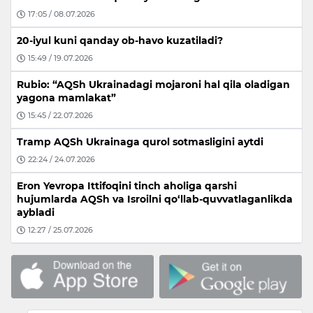
17:05 / 08.07.2026
20-iyul kuni qanday ob-havo kuzatiladi?
15:49 / 19.07.2026
Rubio: “AQSh Ukrainadagi mojaroni hal qila oladigan
yagona mamlakat”
15:45 / 22.07.2026
Tramp AQSh Ukrainaga qurol sotmasligini aytdi
22:24 / 24.07.2026
Eron Yevropa Ittifoqini tinch aholiga qarshi
hujumlarda AQSh va Isroilni qo‘llab-quvvatlaganlikda
aybladi
12:27 / 25.07.2026