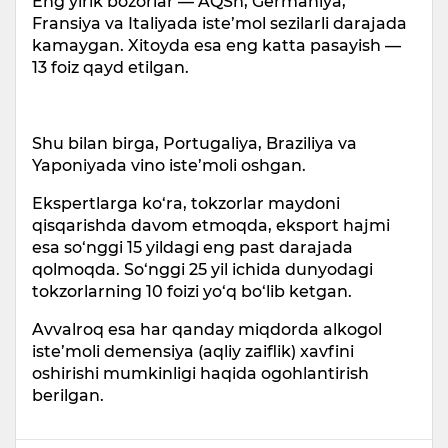
Eng yirik bozorlar — AQSh, Germaniya,
Fransiya va Italiyada iste’mol sezilarli darajada
kamaygan. Xitoyda esa eng katta pasayish —
13 foiz qayd etilgan.
Shu bilan birga, Portugaliya, Braziliya va
Yaponiyada vino iste’moli oshgan.
Ekspertlarga ko‘ra, tokzorlar maydoni
qisqarishda davom etmoqda, eksport hajmi
esa so‘nggi 15 yildagi eng past darajada
qolmoqda. So‘nggi 25 yil ichida dunyodagi
tokzorlarning 10 foizi yo‘q bo‘lib ketgan.
Avvalroq esa har qanday miqdorda alkogol
iste’moli demensiya (aqliy zaiflik) xavfini
oshirishi mumkinligi haqida ogohlantirish
berilgan.