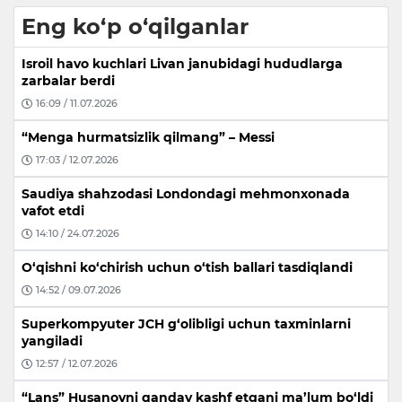
Eng ko‘p o‘qilganlar
Isroil havo kuchlari Livan janubidagi hududlarga
zarbalar berdi
16:09 / 11.07.2026
“Menga hurmatsizlik qilmang” – Messi
17:03 / 12.07.2026
Saudiya shahzodasi Londondagi mehmonxonada
vafot etdi
14:10 / 24.07.2026
O‘qishni ko‘chirish uchun o‘tish ballari tasdiqlandi
14:52 / 09.07.2026
Superkompyuter JCH g‘olibligi uchun taxminlarni
yangiladi
12:57 / 12.07.2026
“Lans” Husanovni qanday kashf etgani ma’lum bo‘ldi