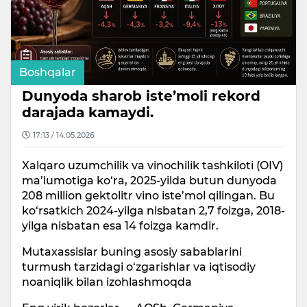
Boshqalar
Dunyoda sharob iste’moli rekord
darajada kamaydi.
17:13 / 14.05.2026
Xalqaro uzumchilik va vinochilik tashkiloti (OIV)
ma’lumotiga ko‘ra, 2025-yilda butun dunyoda
208 million gektolitr vino iste’mol qilingan. Bu
ko‘rsatkich 2024-yilga nisbatan 2,7 foizga, 2018-
yilga nisbatan esa 14 foizga kamdir.
Mutaxassislar buning asosiy sabablarini
turmush tarzidagi o‘zgarishlar va iqtisodiy
noaniqlik bilan izohlashmoqda