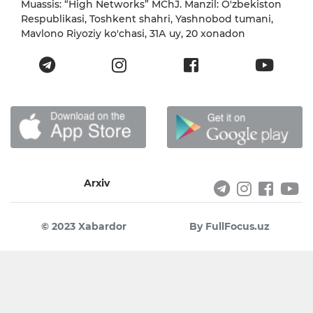
Muassis: “High Networks” MChJ. Manzil: O'zbekiston
Respublikasi, Toshkent shahri, Yashnobod tumani,
Mavlono Riyoziy ko'chasi, 31А uy, 20 xonadon
Arxiv
© 2023 Xabardor
By FullFocus.uz