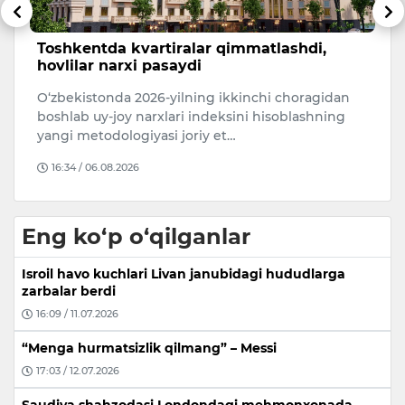
Andijonda yuk mashinasi velosipedchini
R
urib yubordi
n
Bugun, 6-avgust kuni Andijon shahrining
Mi
Pirmuhammedov ko‘chasida yo‘l-transport
qi
hodisasi sodir bo‘ldi.
O
15:20 / 06.08.2026
Eng ko‘p o‘qilganlar
Isroil havo kuchlari Livan janubidagi hududlarga
zarbalar berdi
16:09 / 11.07.2026
“Menga hurmatsizlik qilmang” – Messi
17:03 / 12.07.2026
Saudiya shahzodasi Londondagi mehmonxonada