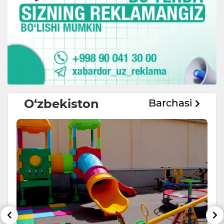
O‘zbekiston
Barchasi