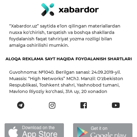
“Xabardor.uz” saytida eʼlon qilingan materiallardan
nusxa ko‘chirish, tarqatish va boshqa shakllarda
foydalanish faqat tahririyat yozma roziligi bilan
amalga oshirilishi mumkin.
ALOQA
REKLAMA
SAYT HAQIDA
FOYDALANISH SHARTLARI
Guvohnoma: №1040. Berilgan sanasi: 24.09.2019-yil.
Muassis: “High Networks” MChJ. Manzil: O'zbekiston
Respublikasi, Toshkent shahri, Yashnobod tumani,
Mavlono Riyoziy ko'chasi, 31А uy, 20 xonadon