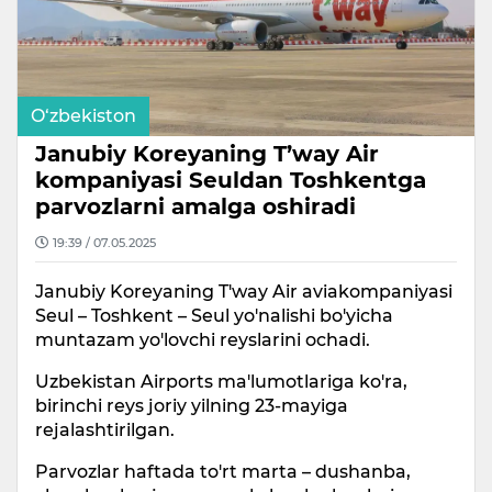
O‘zbekiston
Janubiy Koreyaning T’way Air
kompaniyasi Seuldan Toshkentga
parvozlarni amalga oshiradi
19:39 / 07.05.2025
Janubiy Koreyaning T'way Air aviakompaniyasi
Seul – Toshkent – Seul yo'nalishi bo'yicha
muntazam yo'lovchi reyslarini ochadi.
Uzbekistan Airports ma'lumotlariga ko'ra,
birinchi reys joriy yilning 23-mayiga
rejalashtirilgan.
Parvozlar haftada to'rt marta – dushanba,