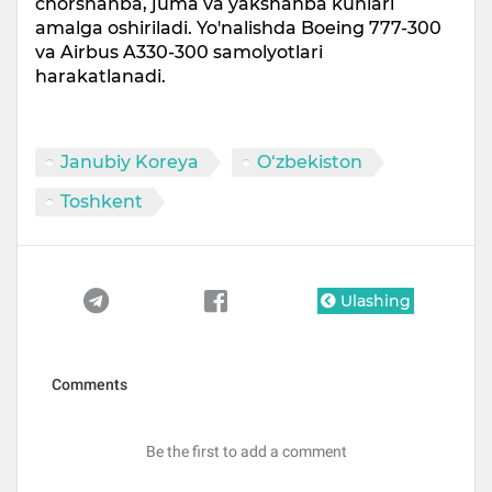
chorshanba, juma va yakshanba kunlari
amalga oshiriladi. Yo'nalishda Boeing 777-300
va Airbus A330-300 samolyotlari
harakatlanadi.
Janubiy Koreya
O‘zbekiston
Toshkent
Ulashing