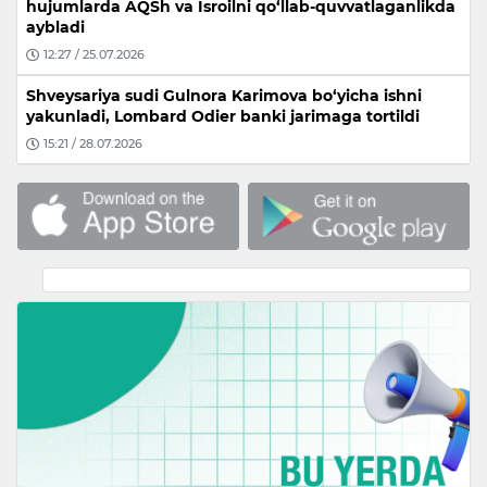
hujumlarda AQSh va Isroilni qo‘llab-quvvatlaganlikda
aybladi
12:27 / 25.07.2026
Shveysariya sudi Gulnora Karimova bo‘yicha ishni
yakunladi, Lombard Odier banki jarimaga tortildi
15:21 / 28.07.2026