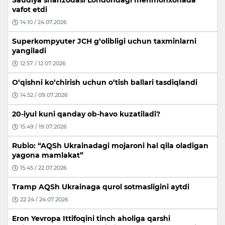
vafot etdi
14:10 / 24.07.2026
Superkompyuter JCH g‘olibligi uchun taxminlarni
yangiladi
12:57 / 12.07.2026
O‘qishni ko‘chirish uchun o‘tish ballari tasdiqlandi
14:52 / 09.07.2026
20-iyul kuni qanday ob-havo kuzatiladi?
15:49 / 19.07.2026
Rubio: “AQSh Ukrainadagi mojaroni hal qila oladigan
yagona mamlakat”
15:45 / 22.07.2026
Tramp AQSh Ukrainaga qurol sotmasligini aytdi
22:24 / 24.07.2026
Eron Yevropa Ittifoqini tinch aholiga qarshi