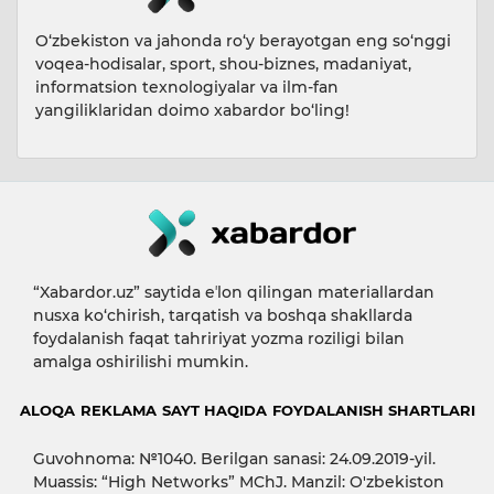
O‘zbekiston va jahonda ro‘y berayotgan eng so‘nggi
voqea-hodisalar, sport, shou-biznes, madaniyat,
informatsion texnologiyalar va ilm-fan
yangiliklaridan doimo xabardor bo‘ling!
“Xabardor.uz” saytida eʼlon qilingan materiallardan
nusxa ko‘chirish, tarqatish va boshqa shakllarda
foydalanish faqat tahririyat yozma roziligi bilan
amalga oshirilishi mumkin.
ALOQA
REKLAMA
SAYT HAQIDA
FOYDALANISH SHARTLARI
Guvohnoma: №1040. Berilgan sanasi: 24.09.2019-yil.
Muassis: “High Networks” MChJ. Manzil: O'zbekiston