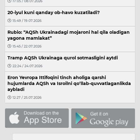
17:05 / 08.07.2026
20-iyul kuni qanday ob-havo kuzatiladi?
15:49 / 19.07.2026
Rubio: “AQSh Ukrainadagi mojaroni hal qila oladigan
yagona mamlakat”
15:45 / 22.07.2026
Tramp AQSh Ukrainaga qurol sotmasligini aytdi
22:24 / 24.07.2026
Eron Yevropa Ittifoqini tinch aholiga qarshi
hujumlarda AQSh va Isroilni qo‘llab-quvvatlaganlikda
aybladi
12:27 / 25.07.2026