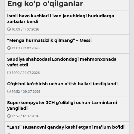
Eng ko‘p o‘qilganlar
Isroil havo kuchlari Livan janubidagi hududlarga
zarbalar berdi
16:09 / 11.07.2026
“Menga hurmatsizlik qilmang” – Messi
17:03 / 12.07.2026
Saudiya shahzodasi Londondagi mehmonxonada
vafot etdi
14:10 / 24.07.2026
O‘qishni ko‘chirish uchun o‘tish ballari tasdiqlandi
14:52 / 09.07.2026
Superkompyuter JCH g‘olibligi uchun taxminlarni
yangiladi
12:57 / 12.07.2026
“Lans” Husanovni qanday kashf etgani ma’lum bo‘ldi