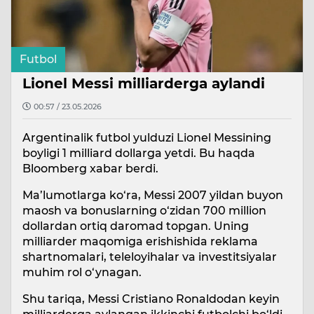
Futbol
Lionel Messi milliarderga aylandi
00:57 / 23.05.2026
Argentinalik futbol yulduzi Lionel Messining
boyligi 1 milliard dollarga yetdi. Bu haqda
Bloomberg xabar berdi.
Ma’lumotlarga ko‘ra, Messi 2007 yildan buyon
maosh va bonuslarning o‘zidan 700 million
dollardan ortiq daromad topgan. Uning
milliarder maqomiga erishishida reklama
shartnomalari, teleloyihalar va investitsiyalar
muhim rol o‘ynagan.
Shu tariqa, Messi Cristiano Ronaldodan keyin