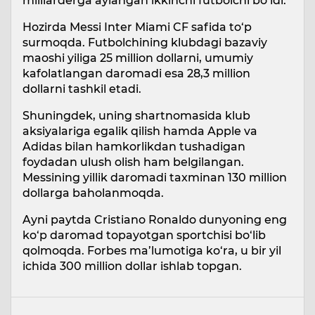
milliarderga aylangan ikkinchi futbolchi bo‘ldi.
Hozirda Messi Inter Miami CF safida to‘p
surmoqda. Futbolchining klubdagi bazaviy
maoshi yiliga 25 million dollarni, umumiy
kafolatlangan daromadi esa 28,3 million
dollarni tashkil etadi.
Shuningdek, uning shartnomasida klub
aksiyalariga egalik qilish hamda Apple va
Adidas bilan hamkorlikdan tushadigan
foydadan ulush olish ham belgilangan.
Messining yillik daromadi taxminan 130 million
dollarga baholanmoqda.
Ayni paytda Cristiano Ronaldo dunyoning eng
ko‘p daromad topayotgan sportchisi bo‘lib
qolmoqda. Forbes ma’lumotiga ko‘ra, u bir yil
ichida 300 million dollar ishlab topgan.