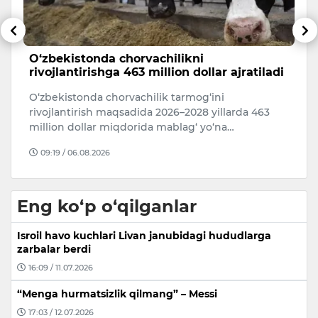
ib
O‘zbekistonda chorvachilikni
F
rivojlantirishga 463 million dollar ajratiladi
m
O‘zbekistonda chorvachilik tarmog‘ini
O
rivojlantirish maqsadida 2026–2028 yillarda 463
Fa
million dollar miqdorida mablag‘ yo‘na…
o
09:19 / 06.08.2026
Eng ko‘p o‘qilganlar
Isroil havo kuchlari Livan janubidagi hududlarga
zarbalar berdi
16:09 / 11.07.2026
“Menga hurmatsizlik qilmang” – Messi
17:03 / 12.07.2026