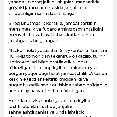
yanada ko‘proq jalb qilish (piar) maqsadida
go‘yoki jamoalar o‘rtasida janjal kelib
chiqqanligini sahnalashtirishgan.
Biroq unutmaslik kerakki, jamoat tartibini
mensimaslik va fuqarolarning osoyishtaligini
buzuvchi bu kabi xatti-harakatlar uchun
javobgarlik belgilangan.
Mazkur holat yuzasidan Shayxontohur tumani
IIO FMB tomonidan tekshiruv o‘tkazilib, turnir
ishtirokchilari bilan profilaktik suhbat
o‘tkazilgan. Like cup loyihasi doirasida yuz
bergan yuqoridagi holat jamoatchilik o‘rtasida
keskin e’tirozlar keltirib chiqqanligi va
huquqbuzarlik sodir etilishiga sabab bo‘lganligi
uchun loyiha vaqtincha to‘xtatilgan.
Hozirda mazkur holat yuzasidan loyiha
tashkilotchilari, ushbu janjalni
sahnalashtirganlar va unda ishtirok