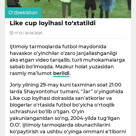
O‘zbekiston
Like cup loyihasi to‘xtatildi
17:13 / 30.05.2025
Ijtimoiy tarmoqlarda futbol maydonida
havaskor o‘yinchilar o‘zaro janjallashganligi
aks etgan video tarqalib, turli muhokamalarga
sabab bo‘lmoqda. Mazkur holat yuzasidan
rasmiy ma’lumot
berildi
.
Joriy yilning 29-may kuni taxminan soat 21:00
larda Shayxontohur tumani, “Jar” o‘yingohida
Like cup loyihasi doirasida san’atkorlar va
blogerlar o‘rtasida futbol bo‘yicha o‘rtoqlik
uchrashuvi bo‘lib o‘tgan. O‘yin
yakunlanganidan so‘ng, 2004-yilda tug‘ilgan
O.O‘. ijtimoiy tarmoqlarda obunachilarini
ko‘paytirish va ushbu o‘yinga ommani e’tiborni