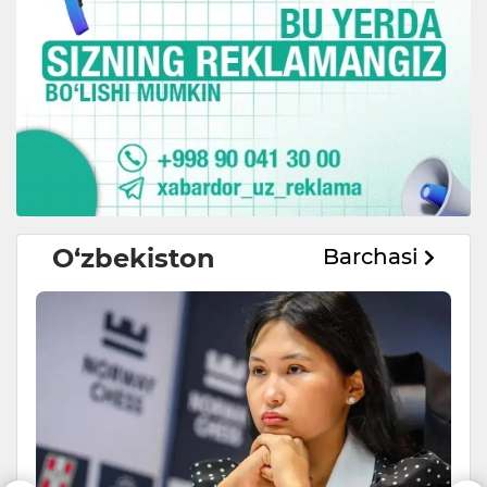
O‘zbekiston
Barchasi