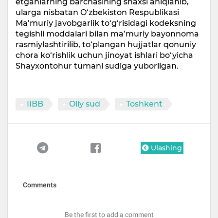
etganlarning barchasining shaxsi aniqlanib,
ularga nisbatan O‘zbekiston Respublikasi
Ma’muriy javobgarlik to‘g‘risidagi kodeksning
tegishli moddalari bilan ma’muriy bayonnoma
rasmiylashtirilib, to‘plangan hujjatlar qonuniy
chora ko‘rishlik uchun jinoyat ishlari bo‘yicha
Shayxontohur tumani sudiga yuborilgan.
IIBB
Oliy sud
Toshkent
Ulashing