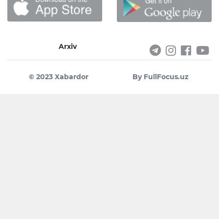
Arxiv
© 2023 Xabardor
By FullFocus.uz