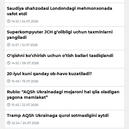
Saudiya shahzodasi Londondagi mehmonxonada
vafot etdi
14:10 / 24.07.2026
Superkompyuter JCH g‘olibligi uchun taxminlarni
yangiladi
12:57 / 12.07.2026
O‘qishni ko‘chirish uchun o‘tish ballari tasdiqlandi
14:52 / 09.07.2026
20-iyul kuni qanday ob-havo kuzatiladi?
15:49 / 19.07.2026
Rubio: “AQSh Ukrainadagi mojaroni hal qila oladigan
yagona mamlakat”
15:45 / 22.07.2026
Tramp AQSh Ukrainaga qurol sotmasligini aytdi
22:24 / 24.07.2026