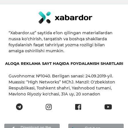
“Xabardor.uz” saytida eʼlon qilingan materiallardan
nusxa ko‘chirish, tarqatish va boshqa shakllarda
foydalanish faqat tahririyat yozma roziligi bilan
amalga oshirilishi mumkin.
ALOQA
REKLAMA
SAYT HAQIDA
FOYDALANISH SHARTLARI
Guvohnoma: №1040. Berilgan sanasi: 24.09.2019-yil.
Muassis: “High Networks” MChJ. Manzil: O'zbekiston
Respublikasi, Toshkent shahri, Yashnobod tumani,
Mavlono Riyoziy ko'chasi, 31А uy, 20 xonadon