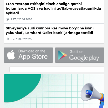
Eron Yevropa Ittifoqini tinch aholiga qarshi
hujumlarda AQSh va Isroilni qo‘llab-quvvatlaganlikda
aybladi
12:27 / 25.07.2026
Shveysariya sudi Gulnora Karimova bo‘yicha ishni
yakunladi, Lombard Odier banki jarimaga tortildi
15:21 / 28.07.2026