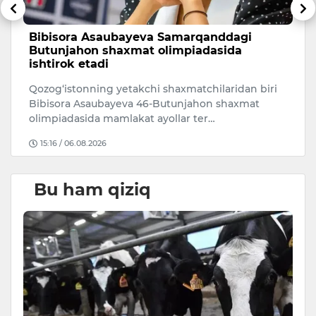
Bibisora Asaubayeva Samarqanddagi
O
Butunjahon shaxmat olimpiadasida
r
ishtirok etadi
O‘
Qozog‘istonning yetakchi shaxmatchilaridan biri
ri
Bibisora Asaubayeva 46-Butunjahon shaxmat
mi
olimpiadasida mamlakat ayollar ter…
15:16 / 06.08.2026
Bu ham qiziq