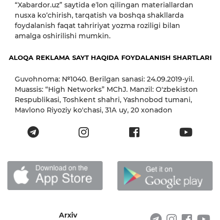
“Xabardor.uz” saytida eʼlon qilingan materiallardan
nusxa ko‘chirish, tarqatish va boshqa shakllarda
foydalanish faqat tahririyat yozma roziligi bilan
amalga oshirilishi mumkin.
ALOQA
REKLAMA
SAYT HAQIDA
FOYDALANISH SHARTLARI
Guvohnoma: №1040. Berilgan sanasi: 24.09.2019-yil.
Muassis: “High Networks” MChJ. Manzil: O'zbekiston
Respublikasi, Toshkent shahri, Yashnobod tumani,
Mavlono Riyoziy ko'chasi, 31А uy, 20 xonadon
Arxiv