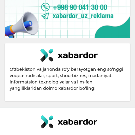
O‘zbekiston va jahonda ro‘y berayotgan eng so‘nggi
voqea-hodisalar, sport, shou-biznes, madaniyat,
informatsion texnologiyalar va ilm-fan
yangiliklaridan doimo xabardor bo‘ling!