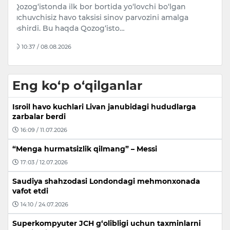
Toshkent shahar hokimi Shavkat Umurzakov
S
O‘zbekiston Respublikasi Prezidenti
is
Administratsiyasining jamoat xavfsizligi va qon…
o
09:11 / 07.08.2026
Eng ko‘p o‘qilganlar
Isroil havo kuchlari Livan janubidagi hududlarga
zarbalar berdi
16:09 / 11.07.2026
“Menga hurmatsizlik qilmang” – Messi
17:03 / 12.07.2026
Saudiya shahzodasi Londondagi mehmonxonada
vafot etdi
14:10 / 24.07.2026
Superkompyuter JCH g‘olibligi uchun taxminlarni