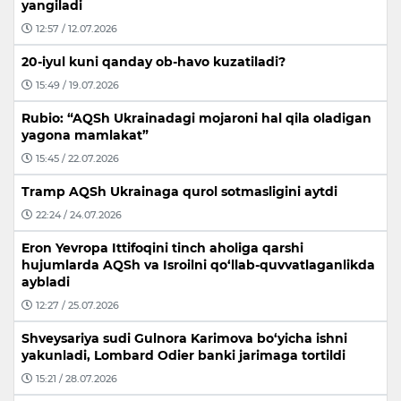
yangiladi
12:57 / 12.07.2026
20-iyul kuni qanday ob-havo kuzatiladi?
15:49 / 19.07.2026
Rubio: “AQSh Ukrainadagi mojaroni hal qila oladigan
yagona mamlakat”
15:45 / 22.07.2026
Tramp AQSh Ukrainaga qurol sotmasligini aytdi
22:24 / 24.07.2026
Eron Yevropa Ittifoqini tinch aholiga qarshi
hujumlarda AQSh va Isroilni qo‘llab-quvvatlaganlikda
aybladi
12:27 / 25.07.2026
Shveysariya sudi Gulnora Karimova bo‘yicha ishni
yakunladi, Lombard Odier banki jarimaga tortildi
15:21 / 28.07.2026