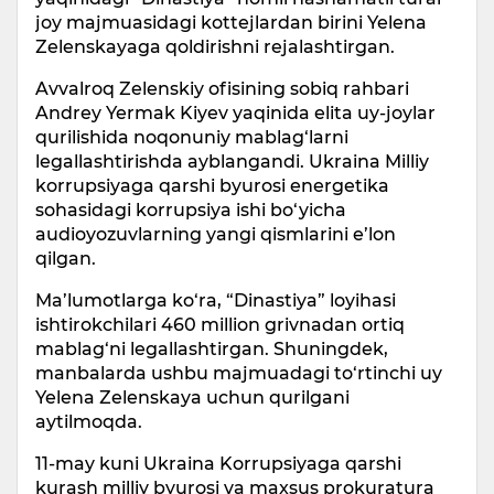
joy majmuasidagi kottejlardan birini Yelena
Zelenskayaga qoldirishni rejalashtirgan.
Avvalroq Zelenskiy ofisining sobiq rahbari
Andrey Yermak Kiyev yaqinida elita uy-joylar
qurilishida noqonuniy mablag‘larni
legallashtirishda ayblangandi. Ukraina Milliy
korrupsiyaga qarshi byurosi energetika
sohasidagi korrupsiya ishi bo‘yicha
audioyozuvlarning yangi qismlarini e’lon
qilgan.
Ma’lumotlarga ko‘ra, “Dinastiya” loyihasi
ishtirokchilari 460 million grivnadan ortiq
mablag‘ni legallashtirgan. Shuningdek,
manbalarda ushbu majmuadagi to‘rtinchi uy
Yelena Zelenskaya uchun qurilgani
aytilmoqda.
11-may kuni Ukraina Korrupsiyaga qarshi
kurash milliy byurosi va maxsus prokuratura