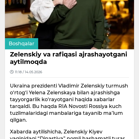
Boshqalar
Zelenskiy va rafiqasi ajrashayotgani
aytilmoqda
11:18 / 14.05.2026
Ukraina prezidenti Vladimir Zelenskiy turmush
o‘rtog‘i Yelena Zelenskaya bilan ajrashishga
tayyorgarlik ko‘rayotgani haqida xabarlar
tarqaldi. Bu haqda RIA Novosti Rossiya kuch
tuzilmalaridagi manbalariga tayanib ma’lum
qilgan.
Xabarda aytilishicha, Zelenskiy Kiyev
yaqinidagi “Dinastiya” nomli hashamatli turar