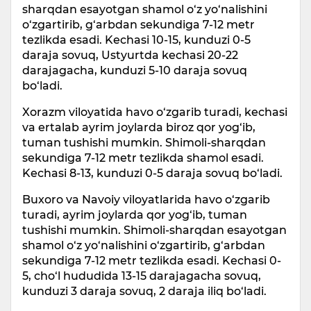
sharqdan esayotgan shamol o‘z yo‘nalishini
o‘zgartirib, g‘arbdan sekundiga 7-12 metr
tezlikda esadi. Kechasi 10-15, kunduzi 0-5
daraja sovuq, Ustyurtda kechasi 20-22
darajagacha, kunduzi 5-10 daraja sovuq
bo‘ladi.
Xorazm viloyatida havo o‘zgarib turadi, kechasi
va ertalab ayrim joylarda biroz qor yog‘ib,
tuman tushishi mumkin. Shimoli-sharqdan
sekundiga 7-12 metr tezlikda shamol esadi.
Kechasi 8-13, kunduzi 0-5 daraja sovuq bo‘ladi.
Buxoro va Navoiy viloyatlarida havo o‘zgarib
turadi, ayrim joylarda qor yog‘ib, tuman
tushishi mumkin. Shimoli-sharqdan esayotgan
shamol o‘z yo‘nalishini o‘zgartirib, g‘arbdan
sekundiga 7-12 metr tezlikda esadi. Kechasi 0-
5, cho‘l hududida 13-15 darajagacha sovuq,
kunduzi 3 daraja sovuq, 2 daraja iliq bo‘ladi.