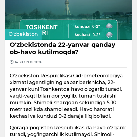
O‘zbekiston
O‘zbekistonda 22-yanvar qanday
ob-havo kutilmoqda?
14:39 / 21.01.2026
O‘zbekiston Respublikasi Gidrometeorologiya
xizmati agentligining xabar berishicha, 22-
yanvar kuni Toshkentda havo o‘zgarib turadi,
vaqti-vaqti bilan qor yog‘ib, tuman tushishi
mumkin. Shimoli-sharqdan sekundiga 5-10
metr tezlikda shamol esadi. Havo harorati
kechasi va kunduzi 0-2 daraja iliq bo‘ladi.
Qoraqalpog‘iston Respublikasida havo o‘zgarib
turadi, yog‘ingarchilik kutilmaydi. Shimoli-