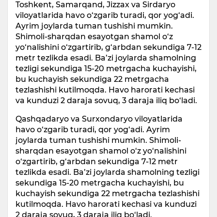
Toshkent, Samarqand, Jizzax va Sirdaryo
viloyatlarida havo o‘zgarib turadi, qor yog‘adi.
Ayrim joylarda tuman tushishi mumkin.
Shimoli-sharqdan esayotgan shamol o‘z
yo‘nalishini o‘zgartirib, g‘arbdan sekundiga 7-12
metr tezlikda esadi. Ba’zi joylarda shamolning
tezligi sekundiga 15-20 metrgacha kuchayishi,
bu kuchayish sekundiga 22 metrgacha
tezlashishi kutilmoqda. Havo harorati kechasi
va kunduzi 2 daraja sovuq, 3 daraja iliq bo‘ladi.
Qashqadaryo va Surxondaryo viloyatlarida
havo o‘zgarib turadi, qor yog‘adi. Ayrim
joylarda tuman tushishi mumkin. Shimoli-
sharqdan esayotgan shamol o‘z yo‘nalishini
o‘zgartirib, g‘arbdan sekundiga 7-12 metr
tezlikda esadi. Ba’zi joylarda shamolning tezligi
sekundiga 15-20 metrgacha kuchayishi, bu
kuchayish sekundiga 22 metrgacha tezlashishi
kutilmoqda. Havo harorati kechasi va kunduzi
2 daraja sovuq, 3 daraja iliq bo‘ladi.