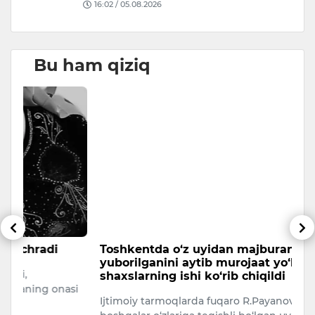
16:02 / 05.08.2026
Bu ham qiziq
Toshkentda o‘z uyidan majburan chiqarib
T
yuborilganini aytib murojaat yo‘llagan
n
shaxslarning ishi ko‘rib chiqildi
Ke
si
Ijtimoiy tarmoqlarda fuqaro R.Payanov va
T