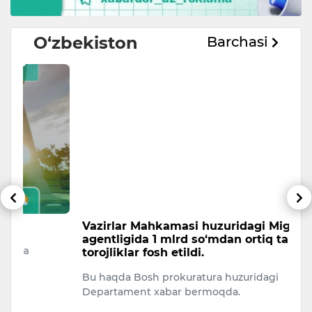
O‘zbekiston
Barchasi
Vazirlar Mahkamasi huzuridagi Migratsiya
B
agentligida 1 mlrd so‘mdan ortiq talon-
v
torojliklar fosh etildi.
u
Bu haqda Bosh prokuratura huzuridagi
Fu
Departament xabar bermoqda.
e
b