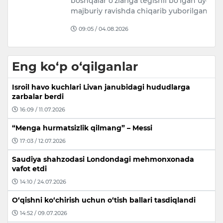
boshqalar o‘zlariga tegishli bo‘lgan uydan
“
majburiy ravishda chiqarib yuborilganlik…
09:05 / 04.08.2026
Eng ko‘p o‘qilganlar
Isroil havo kuchlari Livan janubidagi hududlarga
zarbalar berdi
16:09 / 11.07.2026
“Menga hurmatsizlik qilmang” – Messi
17:03 / 12.07.2026
Saudiya shahzodasi Londondagi mehmonxonada
vafot etdi
14:10 / 24.07.2026
O‘qishni ko‘chirish uchun o‘tish ballari tasdiqlandi
14:52 / 09.07.2026