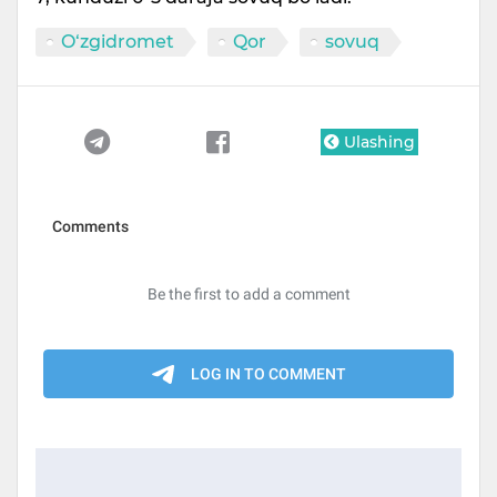
O‘zgidromet
Qor
sovuq
Ulashing