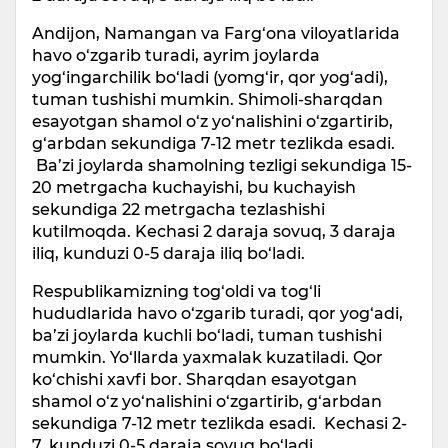
Andijon, Namangan va Farg‘ona viloyatlarida
havo o‘zgarib turadi, ayrim joylarda
yog‘ingarchilik bo‘ladi (yomg‘ir, qor yog‘adi),
tuman tushishi mumkin. Shimoli-sharqdan
esayotgan shamol o‘z yo‘nalishini o‘zgartirib,
g‘arbdan sekundiga 7-12 metr tezlikda esadi.
Ba’zi joylarda shamolning tezligi sekundiga 15-
20 metrgacha kuchayishi, bu kuchayish
sekundiga 22 metrgacha tezlashishi
kutilmoqda. Kechasi 2 daraja sovuq, 3 daraja
iliq, kunduzi 0-5 daraja iliq bo‘ladi.
Respublikamizning tog‘oldi va tog‘li
hududlarida havo o‘zgarib turadi, qor yog‘adi,
ba’zi joylarda kuchli bo‘ladi, tuman tushishi
mumkin. Yo‘llarda yaxmalak kuzatiladi. Qor
ko‘chishi xavfi bor. Sharqdan esayotgan
shamol o‘z yo‘nalishini o‘zgartirib, g‘arbdan
sekundiga 7-12 metr tezlikda esadi. Kechasi 2-
7, kunduzi 0-5 daraja sovuq bo‘ladi.