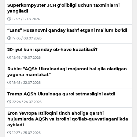
Superkompyuter JCH g‘olibligi uchun taxminlarni
yangiladi
12:57 / 12.07.2026
“Lans” Husanovni qanday kashf etgani ma’lum bo‘ldi
17:05 / 08.07.2026
20-iyul kuni qanday ob-havo kuzatiladi?
15:49 / 19.07.2026
Rubio: “AQSh Ukrainadagi mojaroni hal qila oladigan
yagona mamlakat”
15:45 / 22.07.2026
Tramp AQSh Ukrainaga qurol sotmasligini aytdi
22:24 / 24.07.2026
Eron Yevropa Ittifoqini tinch aholiga qarshi
hujumlarda AQSh va Isroilni qo‘llab-quvvatlaganlikda
aybladi
12:27 / 25.07.2026