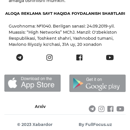
amalga oshirilishi mumkin.
ALOQA
REKLAMA
SAYT HAQIDA
FOYDALANISH SHARTLARI
Guvohnoma: №1040. Berilgan sanasi: 24.09.2019-yil.
Muassis: “High Networks” MChJ. Manzil: O'zbekiston
Respublikasi, Toshkent shahri, Yashnobod tumani,
Mavlono Riyoziy ko'chasi, 31А uy, 20 xonadon
Arxiv
© 2023 Xabardor
By FullFocus.uz