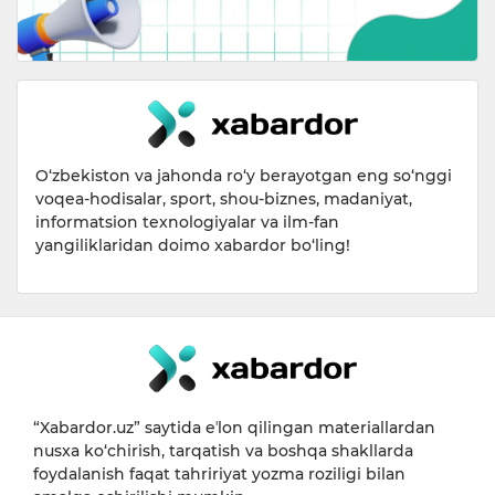
O‘zbekiston va jahonda ro‘y berayotgan eng so‘nggi
voqea-hodisalar, sport, shou-biznes, madaniyat,
informatsion texnologiyalar va ilm-fan
yangiliklaridan doimo xabardor bo‘ling!
“Xabardor.uz” saytida eʼlon qilingan materiallardan
nusxa ko‘chirish, tarqatish va boshqa shakllarda
foydalanish faqat tahririyat yozma roziligi bilan