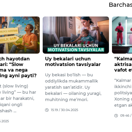
Barcha
nch hayotdan
Uy bekalari uchun
“Kalmar
ari: “Slow
motivatsion tavsiyalar
aktris
ima va nega
vafot e
Uy bekasi bo‘lish — bu
ing ayni payti?
“Kalmar 
oddiylikda mukammallik
 (slow living)
ikkinch
yaratish san’atidir. Uy
 living” — bu har
politsiy
bekalari — oilaning yuragi,
har bir harakatni,
Xoning o
muhitning me’mori.
iqani ongli
etgan ak
15:19 / 30.04.2025
ashash …
09:46 /
5.2025