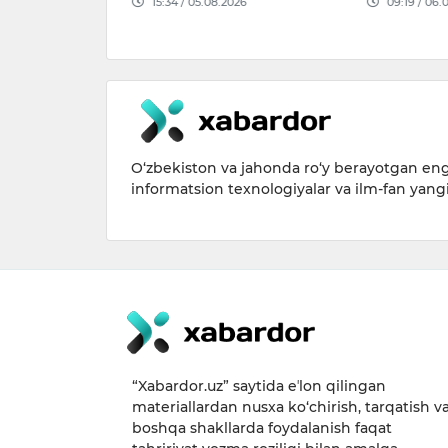
15:34 / 05.08.2026
09:19 / 06.
O‘zbekiston va jahonda ro‘y berayotgan eng 
informatsion texnologiyalar va ilm-fan yang
“Xabardor.uz” saytida eʼlon qilingan
materiallardan nusxa ko‘chirish, tarqatish v
boshqa shakllarda foydalanish faqat