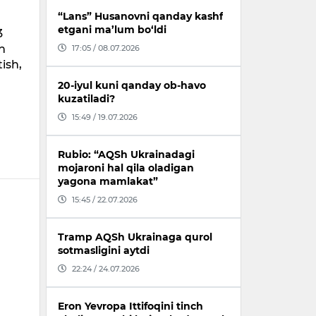
“Lans” Husanovni qanday kashf
etgani ma’lum bo‘ldi
3
an
17:05 / 08.07.2026
ish,
20-iyul kuni qanday ob-havo
kuzatiladi?
15:49 / 19.07.2026
Rubio: “AQSh Ukrainadagi
mojaroni hal qila oladigan
yagona mamlakat”
15:45 / 22.07.2026
Tramp AQSh Ukrainaga qurol
sotmasligini aytdi
22:24 / 24.07.2026
Eron Yevropa Ittifoqini tinch