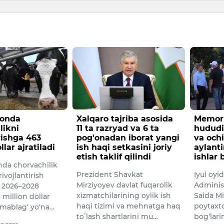
tonda
Xalqaro tajriba asosida
Memor
likni
11 ta razryad va 6 ta
hududin
irishga 463
pog'onadan iborat yangi
va och
llar ajratiladi
ish haqi setkasini joriy
aylanti
etish taklif qilindi
ishlar 
nda chorvachilik
Prezident Shavkat
Iyul oyi
ivojlantirish
Mirziyoyev davlat fuqarolik
Administ
 2026–2028
xizmatchilarining oylik ish
Saida Mi
 million dollar
haqi tizimi va mehnatga haq
poytaxtd
mablag‘ yo‘na…
toʻlash shartlarini mu…
bog‘lari