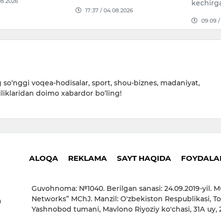
08.2026
kechirg
17:37 / 04.08.2026
09:09 /
so‘nggi voqea-hodisalar, sport, shou-biznes, madaniyat,
iliklaridan doimo xabardor bo‘ling!
ALOQA
REKLAMA
SAYT HAQIDA
FOYDALAN
Guvohnoma: №1040. Berilgan sanasi: 24.09.2019-yil. M
Networks” MChJ. Manzil: O'zbekiston Respublikasi, To
a
Yashnobod tumani, Mavlono Riyoziy ko'chasi, 31А uy,