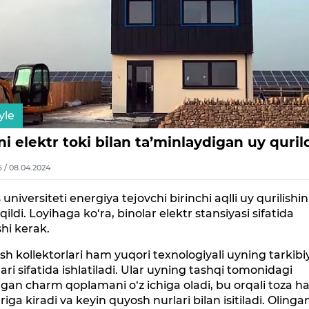
yle
ni elektr toki bilan ta’minlaydigan uy quril
6 / 08.04.2024
 universiteti energiya tejovchi birinchi aqlli uy qurilishin
 qildi. Loyihaga ko‘ra, binolar elektr stansiyasi sifatida
shi kerak.
h kollektorlari ham yuqori texnologiyali uyning tarkibi
ari sifatida ishlatiladi. Ular uyning tashqi tomonidagi
lgan charm qoplamani o‘z ichiga oladi, bu orqali toza h
riga kiradi va keyin quyosh nurlari bilan isitiladi. Olingan