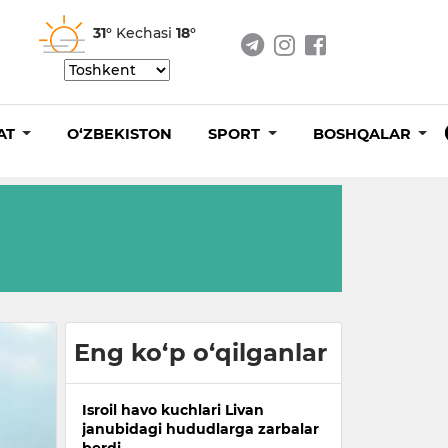
31°
Kechasi
18°
AT
O‘ZBEKISTON
SPORT
BOSHQALAR
Eng ko‘p o‘qilganlar
Isroil havo kuchlari Livan
janubidagi hududlarga zarbalar