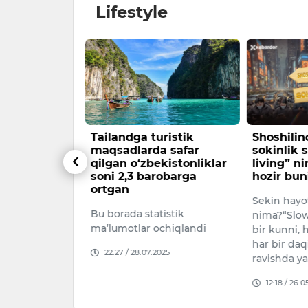
Lifestyle
ayli
Tailandga turistik
Shoshili
gan o‘zlik
maqsadlarda safar
sokinlik s
qilgan o‘zbekistonliklar
living” n
 quvish,
soni 2,3 barobarga
hozir bun
alardan
ortgan
Sekin hayot
likka urinish
Bu borada statistik
nima?“Slow
n
ma’lumotlar ochiqlandi
bir kunni, 
. U
har bir daq
i “idea…
22:27 / 28.07.2025
ravishda y
25
12:18 / 26.0