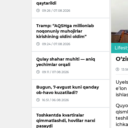
qaytarildi
09:26 / 07.08.2026
Tramp: “AQSHga millionlab
noqonuniy muhojirlar
kirishining oldini oldim”
09:24 / 07.08.2026
Lifest
O‘zi
Qulay shahar muhiti — aniq
yechimlar orqali
13:5
09:11 / 07.08.2026
Uyels
Bugun, 7-avgust kuni qanday
e’lon
ob-havo kuzatiladi?
ishla
16:51 / 06.08.2026
Quyos
qisml
Toshkentda kvartiralar
teshi
qimmatlashdi, hovlilar narxi
ichka
pasaydi