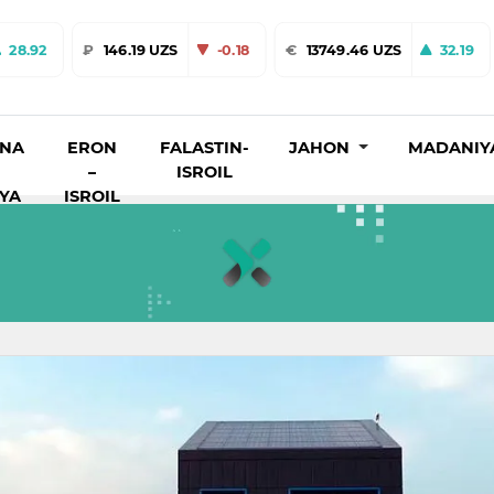
28.92
₽
146.19 UZS
-0.18
€
13749.46 UZS
32.19
INA
ERON
FALASTIN-
JAHON
MADANIY
–
ISROIL
IYA
ISROIL