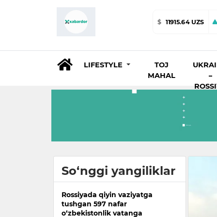
$
11915.64 UZS
LIFESTYLE
TOJ
UKRA
MAHAL
–
ROSS
So‘nggi yangiliklar
Rossiyada qiyin vaziyatga
tushgan 597 nafar
o‘zbekistonlik vatanga