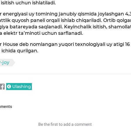
isitish uchun ishlatiladi.
r energiyasi uy tomining janubiy qismida joylashgan 4,
attlik quyosh paneli orqali ishlab chiqariladi. Ortib qolg
iya batareyada saqlanadi. Keyinchalik isitish, shamollat
a elektr ta’minoti uchun sarflanadi.
r House deb nomlangan yuqori texnologiyali uy atigi 16
 ichida qurilgan.
-joy
Ulashing