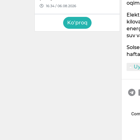
oqim 
16:34 / 06.08.2026
Elekt
kilov
Ko‘proq
energ
suv v
Solse
hafta
Uy