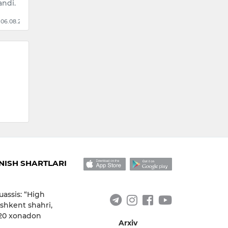
16:25 / 06.08.2026
andi.
 06.08.2026
ISH SHARTLARI
uassis: “High
shkent shahri,
 20 xonadon
Arxiv