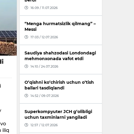
berdi
16:09 / 11.07.2026
“Menga hurmatsizlik qilmang” –
Messi
17:03 / 12.07.2026
Saudiya shahzodasi Londondagi
mehmonxonada vafot etdi
di
14:10 / 24.07.2026
O‘qishni ko‘chirish uchun o‘tish
i
ballari tasdiqlandi
14:52 / 09.07.2026
y
Superkompyuter JCH g‘olibligi
uchun taxminlarni yangiladi
avo
12:57 / 12.07.2026
 iliq