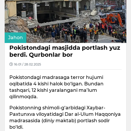
Jahon
Pokistondagi masjidda portlash yuz
berdi. Qurbonlar bor
16:01 / 28.02.2025
Pokistondagi madrasaga terror hujumi
oqibatida 4 kishi halok bo‘lgan. Bundan
tashqari, 12 kishi yaralangani ma’lum
qilinmoqda.
Pokistonning shimoli-g‘arbidagi Xaybar-
Paxtunxva viloyatidagi Dar al-Ulum Haqqoniya
madrasasida (diniy maktab) portlash sodir
bo‘ldi.