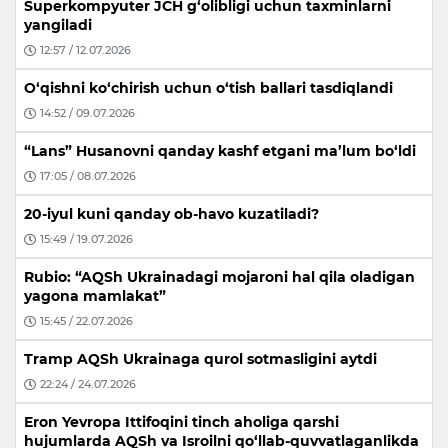
Superkompyuter JCH g‘olibligi uchun taxminlarni
yangiladi
12:57 / 12.07.2026
O‘qishni ko‘chirish uchun o‘tish ballari tasdiqlandi
14:52 / 09.07.2026
“Lans” Husanovni qanday kashf etgani ma’lum bo‘ldi
17:05 / 08.07.2026
20-iyul kuni qanday ob-havo kuzatiladi?
15:49 / 19.07.2026
Rubio: “AQSh Ukrainadagi mojaroni hal qila oladigan
yagona mamlakat”
15:45 / 22.07.2026
Tramp AQSh Ukrainaga qurol sotmasligini aytdi
22:24 / 24.07.2026
Eron Yevropa Ittifoqini tinch aholiga qarshi
hujumlarda AQSh va Isroilni qo‘llab-quvvatlaganlikda