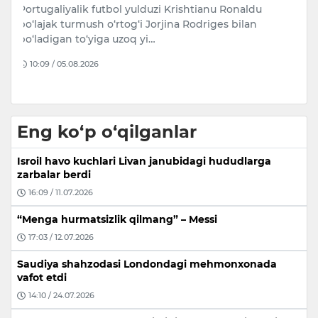
torojliklar fosh etildi.
b
Bu haqda Bosh prokuratura huzuridagi
Iy
Departament xabar bermoqda.
Sa
k
16:02 / 05.08.2026
Eng ko‘p o‘qilganlar
Isroil havo kuchlari Livan janubidagi hududlarga
zarbalar berdi
16:09 / 11.07.2026
“Menga hurmatsizlik qilmang” – Messi
17:03 / 12.07.2026
Saudiya shahzodasi Londondagi mehmonxonada
vafot etdi
14:10 / 24.07.2026