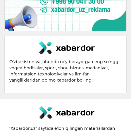
O‘zbekiston va jahonda ro‘y berayotgan eng so‘nggi
voqea-hodisalar, sport, shou-biznes, madaniyat,
informatsion texnologiyalar va ilm-fan
yangiliklaridan doimo xabardor bo‘ling!
“Xabardor.uz” saytida eʼlon qilingan materiallardan