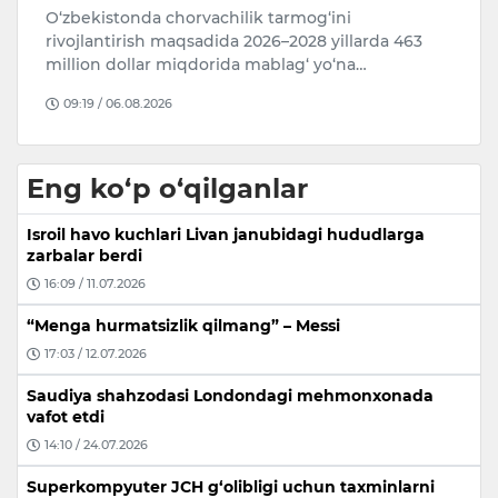
7 AVGUSTGA OB-HAVO PROGNOZI6 avgust soat 20
Ka
dan 7 avgust soat 20 gacha
b
i
16:51 / 06.08.2026
Eng ko‘p o‘qilganlar
Isroil havo kuchlari Livan janubidagi hududlarga
zarbalar berdi
16:09 / 11.07.2026
“Menga hurmatsizlik qilmang” – Messi
17:03 / 12.07.2026
Saudiya shahzodasi Londondagi mehmonxonada
vafot etdi
14:10 / 24.07.2026
Superkompyuter JCH g‘olibligi uchun taxminlarni