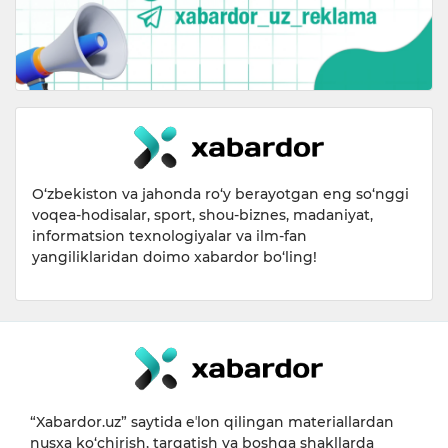
O‘zbekiston va jahonda ro‘y berayotgan eng so‘nggi
voqea-hodisalar, sport, shou-biznes, madaniyat,
informatsion texnologiyalar va ilm-fan
yangiliklaridan doimo xabardor bo‘ling!
“Xabardor.uz” saytida eʼlon qilingan materiallardan
nusxa ko‘chirish, tarqatish va boshqa shakllarda