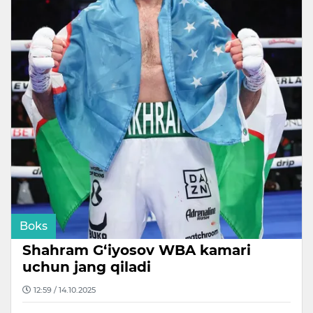
Boks
Shahram G‘iyosov WBA kamari
uchun jang qiladi
12:59 / 14.10.2025