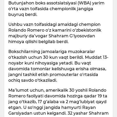
Butunjahon boks assotsiatsiyasi (WBA) yarim
o‘rta vazn toifasida chempionlik jangiga
buyruq berdi.
Ushbu vazn toifasidagi amaldagi chempion
Rolando Romero o‘z kamarini o‘zbekistonlik
majburiy da’vogar Shahram G‘iyosovdan
himoya qilishi belgilab berdi.
Bokschilarning jamoalariga muzokaralar
o‘tkazish uchun 30 kun vaqt berildi. Muddat 13-
noyabr kuni nihoyasiga yetadi. Bu vaqt
davomida tomonlar kelishuvga erisha olmasa,
jangni tashkil etish promouterlar o‘rtasida
ochiq savdo o‘tkaziladi.
Ma’lumot uchun, amerikalik 30 yoshli Rolando
Romero faoliyati davomida hozirga qadar 19 ta
jang o‘tkazib, 17 g‘alaba va 2 mag‘lubiyat qayd
etgan. U so‘nggi jangida hamyurti Rayan
Garsiyadan ustun kelgandi. 32 yashar Shahram