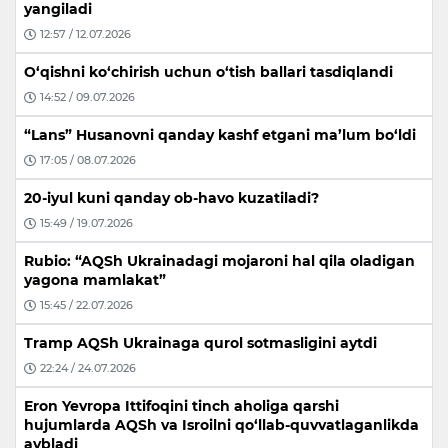
yangiladi
12:57 / 12.07.2026
O‘qishni ko‘chirish uchun o‘tish ballari tasdiqlandi
14:52 / 09.07.2026
“Lans” Husanovni qanday kashf etgani ma’lum bo‘ldi
17:05 / 08.07.2026
20-iyul kuni qanday ob-havo kuzatiladi?
15:49 / 19.07.2026
Rubio: “AQSh Ukrainadagi mojaroni hal qila oladigan
yagona mamlakat”
15:45 / 22.07.2026
Tramp AQSh Ukrainaga qurol sotmasligini aytdi
22:24 / 24.07.2026
Eron Yevropa Ittifoqini tinch aholiga qarshi
hujumlarda AQSh va Isroilni qo‘llab-quvvatlaganlikda
aybladi