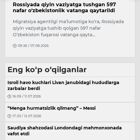
Rossiyada qiyin vaziyatga tushgan 597
T
nafar o‘zbekistonlik vatanga qaytarildi
a
m
ti
Migratsiya agentligi ma’lumotiga ko‘ra, Rossiyada
7 
qiyin vaziyatga tushib qolgan 597 nafar
ta
O‘zbekiston fuqarosi vatanga qayta…
Ch
09:26 / 07.08.2026
Eng ko‘p o‘qilganlar
Isroil havo kuchlari Livan janubidagi hududlarga
zarbalar berdi
16:09 / 11.07.2026
“Menga hurmatsizlik qilmang” – Messi
17:03 / 12.07.2026
Saudiya shahzodasi Londondagi mehmonxonada
vafot etdi