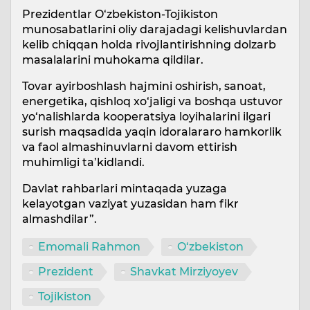
Prezidentlar O‘zbekiston-Tojikiston
munosabatlarini oliy darajadagi kelishuvlardan
kelib chiqqan holda rivojlantirishning dolzarb
masalalarini muhokama qildilar.
Tovar ayirboshlash hajmini oshirish, sanoat,
energetika, qishloq xo‘jaligi va boshqa ustuvor
yo‘nalishlarda kooperatsiya loyihalarini ilgari
surish maqsadida yaqin idoralararo hamkorlik
va faol almashinuvlarni davom ettirish
muhimligi ta’kidlandi.
Davlat rahbarlari mintaqada yuzaga
kelayotgan vaziyat yuzasidan ham fikr
almashdilar”.
Emomali Rahmon
O‘zbekiston
Prezident
Shavkat Mirziyoyev
Tojikiston