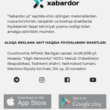
“Xabardor.uz” saytida eʼlon qilingan materiallardan
nusxa ko‘chirish, tarqatish va boshqa shakllarda
foydalanish faqat tahririyat yozma roziligi bilan
amalga oshirilishi mumkin.
ALOQA
REKLAMA
SAYT HAQIDA
FOYDALANISH SHARTLARI
Guvohnoma: №1040. Berilgan sanasi: 24.09.2019-yil.
Muassis: “High Networks” MChJ. Manzil: O'zbekiston
Respublikasi, Toshkent shahri, Yashnobod tumani,
Mavlono Riyoziy ko'chasi, 31А uy, 20 xonadon