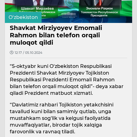
O‘zbekiston
Shavkat Mirziyoyev Emomali
Rahmon bilan telefon orqali
muloqot qildi
12:17 / 05.10.2024
“5-oktyabr kuni O‘zbekiston Respublikasi
Prezidenti Shavkat Mirziyoyev Tojikiston
Respublikasi Prezidenti Emomali Rahmon
bilan telefon orqali muloqot qildi”- deya xabar
qiladi Prezident matbuot xizmati.
“Davlatimiz rahbari Tojikiston yetakchisini
tavallud kuni bilan samimiy qutlab, unga
mustahkam sog‘lik va kelgusi faoliyatida
muvaffaqiyatlar, birodar tojik xalqiga
farovonlik va ravnaq tiladi.