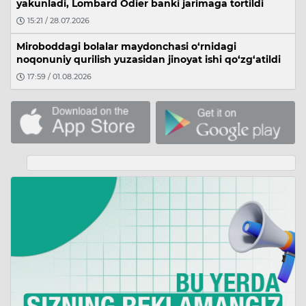
yakunladi, Lombard Odier banki jarimaga tortildi
15:21 / 28.07.2026
Miroboddagi bolalar maydonchasi o‘rnidagi
noqonuniy qurilish yuzasidan jinoyat ishi qo‘zg‘atildi
17:59 / 01.08.2026