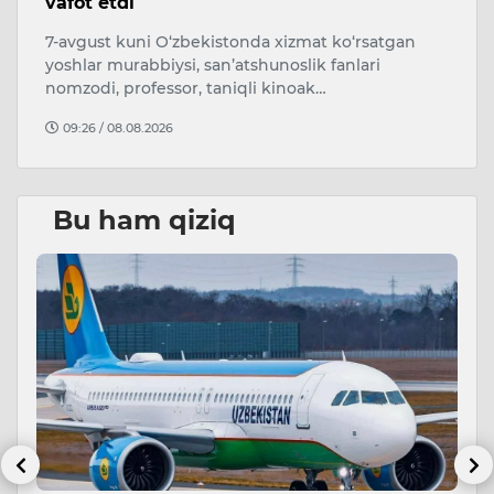
vafot etdi
s
7-avgust kuni O‘zbekistonda xizmat ko‘rsatgan
A
i.
yoshlar murabbiysi, san’atshunoslik fanlari
qa
nomzodi, professor, taniqli kinoak…
O
09:26 / 08.08.2026
Bu ham qiziq