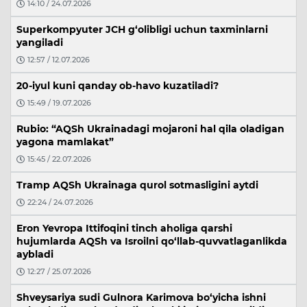
14:10 / 24.07.2026
Superkompyuter JCH g‘olibligi uchun taxminlarni
yangiladi
12:57 / 12.07.2026
20-iyul kuni qanday ob-havo kuzatiladi?
15:49 / 19.07.2026
Rubio: “AQSh Ukrainadagi mojaroni hal qila oladigan
yagona mamlakat”
15:45 / 22.07.2026
Tramp AQSh Ukrainaga qurol sotmasligini aytdi
22:24 / 24.07.2026
Eron Yevropa Ittifoqini tinch aholiga qarshi
hujumlarda AQSh va Isroilni qo‘llab-quvvatlaganlikda
aybladi
12:27 / 25.07.2026
Shveysariya sudi Gulnora Karimova bo‘yicha ishni