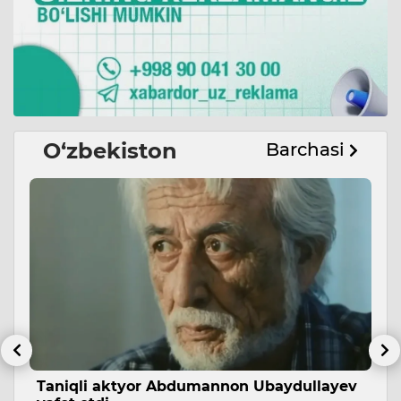
O‘zbekiston
Barchasi
sh
Taniqli aktyor Abdumannon Ubaydullayev
A