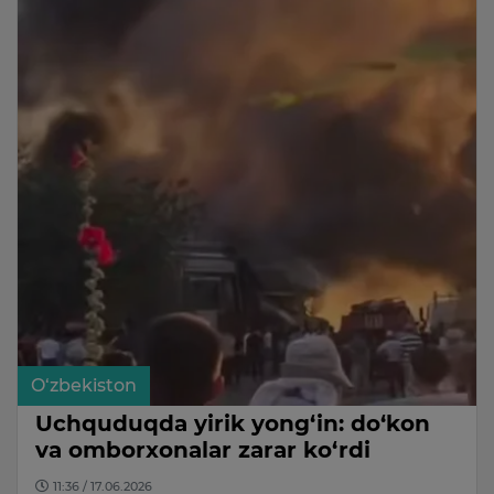
O‘zbekiston
Uchquduqda yirik yong‘in: do‘kon
va omborxonalar zarar ko‘rdi
11:36 / 17.06.2026