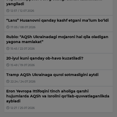
yangiladi
12:57 / 12.07.2026
“Lans” Husanovni qanday kashf etgani ma’lum bo‘ldi
17:05 / 08.07.2026
Rubio: “AQSh Ukrainadagi mojaroni hal qila oladigan
yagona mamlakat”
15:45 / 22.07.2026
20-iyul kuni qanday ob-havo kuzatiladi?
15:49 / 19.07.2026
Tramp AQSh Ukrainaga qurol sotmasligini aytdi
22:24 / 24.07.2026
Eron Yevropa Ittifoqini tinch aholiga qarshi
hujumlarda AQSh va Isroilni qo‘llab-quvvatlaganlikda
aybladi
12:27 / 25.07.2026