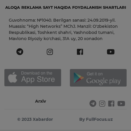
ALOQA
REKLAMA
SAYT HAQIDA
FOYDALANISH SHARTLARI
Guvohnoma: №1040. Berilgan sanasi: 24.09.2019-yil.
Muassis: “High Networks” MChJ. Manzil: O'zbekiston
Respublikasi, Toshkent shahri, Yashnobod tumani,
Mavlono Riyoziy ko'chasi, 31А uy, 20 xonadon
Arxiv
© 2023 Xabardor
By FullFocus.uz