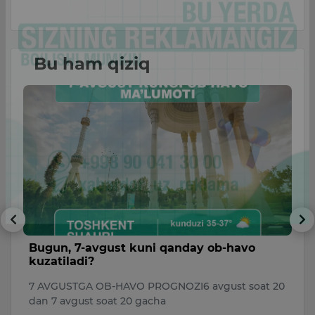
Bu ham qiziq
Bugun, 7-avgust kuni qanday ob-havo
V
kuzatiladi?
a
to
7 AVGUSTGA OB-HAVO PROGNOZI6 avgust soat 20
B
dan 7 avgust soat 20 gacha
D