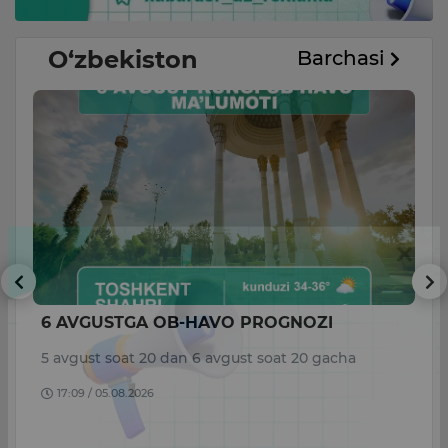
O‘zbekiston
Barchasi
6 AVGUSTGA OB-HAVO PROGNOZI
V
di
a
5 avgust soat 20 dan 6 avgust soat 20 gacha
to
17:09 / 05.08.2026
B
D