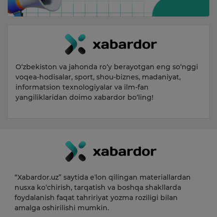
O‘zbekiston va jahonda ro‘y berayotgan eng so‘nggi
voqea-hodisalar, sport, shou-biznes, madaniyat,
informatsion texnologiyalar va ilm-fan
yangiliklaridan doimo xabardor bo‘ling!
“Xabardor.uz” saytida eʼlon qilingan materiallardan
nusxa ko‘chirish, tarqatish va boshqa shakllarda
foydalanish faqat tahririyat yozma roziligi bilan
amalga oshirilishi mumkin.