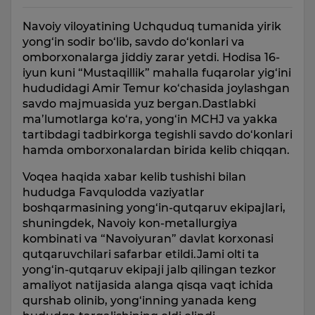
Navoiy viloyatining Uchquduq tumanida yirik
yong‘in sodir bo‘lib, savdo do‘konlari va
omborxonalarga jiddiy zarar yetdi. Hodisa 16-
iyun kuni “Mustaqillik” mahalla fuqarolar yig‘ini
hududidagi Amir Temur ko‘chasida joylashgan
savdo majmuasida yuz bergan.Dastlabki
ma’lumotlarga ko‘ra, yong‘in MCHJ va yakka
tartibdagi tadbirkorga tegishli savdo do‘konlari
hamda omborxonalardan birida kelib chiqqan.
Voqea haqida xabar kelib tushishi bilan
hududga Favqulodda vaziyatlar
boshqarmasining yong‘in-qutqaruv ekipajlari,
shuningdek, Navoiy kon-metallurgiya
kombinati va “Navoiyuran” davlat korxonasi
qutqaruvchilari safarbar etildi.Jami olti ta
yong‘in-qutqaruv ekipaji jalb qilingan tezkor
amaliyot natijasida alanga qisqa vaqt ichida
qurshab olinib, yong‘inning yanada keng