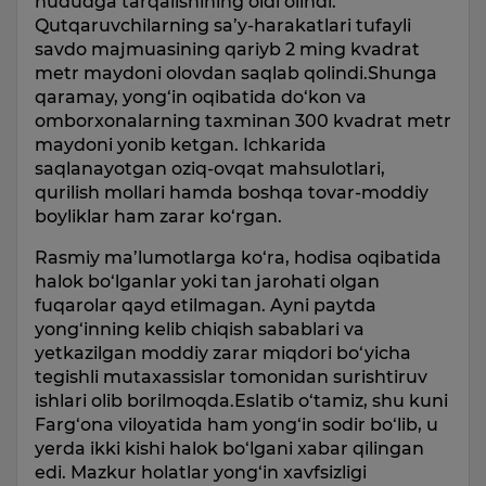
hududga tarqalishining oldi olindi.
Qutqaruvchilarning sa’y-harakatlari tufayli
savdo majmuasining qariyb 2 ming kvadrat
metr maydoni olovdan saqlab qolindi.Shunga
qaramay, yong‘in oqibatida do‘kon va
omborxonalarning taxminan 300 kvadrat metr
maydoni yonib ketgan. Ichkarida
saqlanayotgan oziq-ovqat mahsulotlari,
qurilish mollari hamda boshqa tovar-moddiy
boyliklar ham zarar ko‘rgan.
Rasmiy ma’lumotlarga ko‘ra, hodisa oqibatida
halok bo‘lganlar yoki tan jarohati olgan
fuqarolar qayd etilmagan. Ayni paytda
yong‘inning kelib chiqish sabablari va
yetkazilgan moddiy zarar miqdori bo‘yicha
tegishli mutaxassislar tomonidan surishtiruv
ishlari olib borilmoqda.Eslatib o‘tamiz, shu kuni
Farg‘ona viloyatida ham yong‘in sodir bo‘lib, u
yerda ikki kishi halok bo‘lgani xabar qilingan
edi. Mazkur holatlar yong‘in xavfsizligi