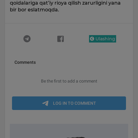
qoidalariga qat’iy rioya qilish zarurligini yana
bir bor eslatmoqda.
Ulashing