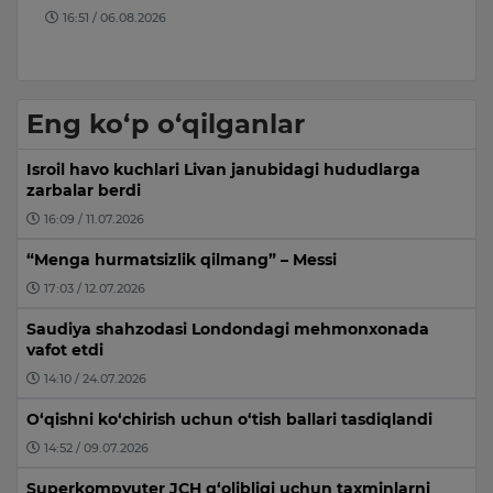
16:51 / 06.08.2026
Eng ko‘p o‘qilganlar
Isroil havo kuchlari Livan janubidagi hududlarga
zarbalar berdi
16:09 / 11.07.2026
“Menga hurmatsizlik qilmang” – Messi
17:03 / 12.07.2026
Saudiya shahzodasi Londondagi mehmonxonada
vafot etdi
14:10 / 24.07.2026
O‘qishni ko‘chirish uchun o‘tish ballari tasdiqlandi
14:52 / 09.07.2026
Superkompyuter JCH g‘olibligi uchun taxminlarni