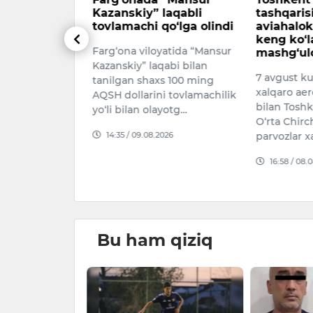
a avtokredit
Kazanskiy” laqabli
tashqaris
r qismi
tovlamachi qo‘lga olindi
aviahalok
oplab
keng ko‘l
Farg‘ona viloyatida “Mansur
umkin
mashg‘ulo
Kazanskiy” laqabi bilan
 elektromobil
7 avgust k
tanilgan shaxs 100 ming
olingan
xalqaro aer
AQSH dollarini tovlamachilik
zining bir
bilan Toshk
yo‘li bilan olayotg…
t tomonidan
O‘rta Chir
14:35 / 09.08.2026
 etilmoqda.
parvozlar x
026
16:58 / 08.
Bu ham qiziq