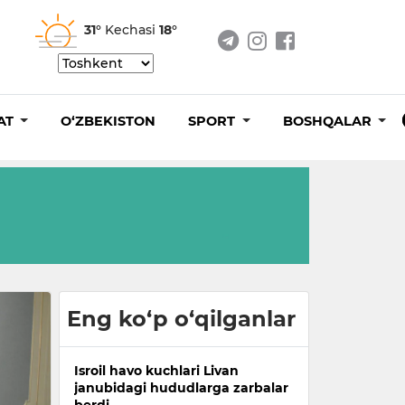
31°
Kechasi
18°
AT
O‘ZBEKISTON
SPORT
BOSHQALAR
Eng ko‘p o‘qilganlar
Isroil havo kuchlari Livan
janubidagi hududlarga zarbalar