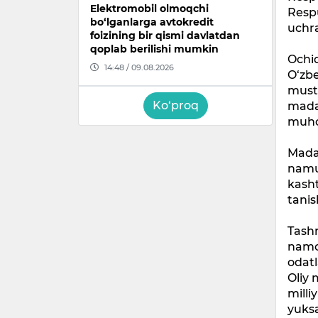
Elektromobil olmoqchi
Respu
bo‘lganlarga avtokredit
uchra
foizining bir qismi davlatdan
qoplab berilishi mumkin
Ochi
14:48 / 09.08.2026
O‘zbe
must
Ko‘proq
madan
muho
Mada
namun
kasht
tanis
Tashr
namo
odatl
Oliy
milli
yuksa