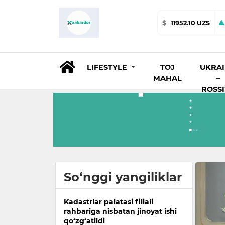
$
11952.10 UZS
LIFESTYLE
TOJ
UKRA
MAHAL
–
ROSS
So‘nggi yangiliklar
Kadastrlar palatasi filiali
rahbariga nisbatan jinoyat ishi
qo‘zg‘atildi