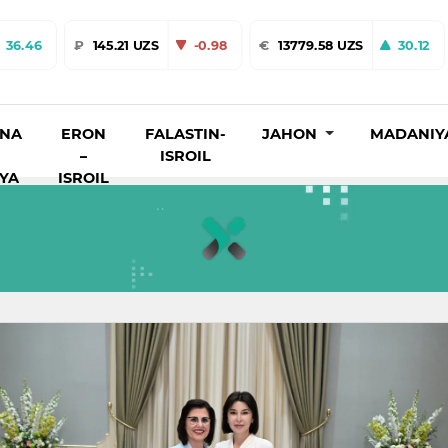
36.46
₽
145.21 UZS
-0.98
€
13779.58 UZS
30.12
INA
ERON
FALASTIN-
JAHON
MADANIY
–
ISROIL
IYA
ISROIL