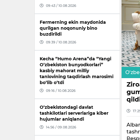
09:43 / 10.08.2026
Fermerning ekin maydonida
qurilgan noqonuniy bino
buzdirildi
09:39 / 10.08.2026
Kecha “Humo Arena”da “Yangi
O‘zbekiston bunyodkorlari”
kasbiy mahorat milliy
O‘zbe
tanlovining taqdirlash marosimi
bo‘lib o‘tdi
Zir
gum
09:16 / 10.08.2026
qild
O‘zbekistondagi davlat
17:2
tashkilotlari serverlariga kiber
hujumlar aniqlandi
Alban
14:56 / 09.08.2026
tashr
Respu