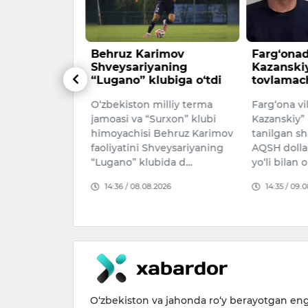
ini bolaga
Behruz Karimov
Farg‘ona
ib berish
Shveysariyaning
Kazanskiy
ladi
“Lugano” klubiga o‘tdi
tovlamach
 ota-onalarga
O‘zbekiston milliy terma
Farg‘ona vi
sining ismini
jamoasi va “Surxon” klubi
Kazanskiy” 
da berish
himoyachisi Behruz Karimov
tanilgan s
tiladi.
faoliyatini Shveysariyaning
AQSH dollar
n 8 avgu…
“Lugano” klubida d…
yo‘li bilan
026
14:36 / 08.08.2026
14:35 / 09.
O‘zbekiston va jahonda ro‘y berayotgan eng 