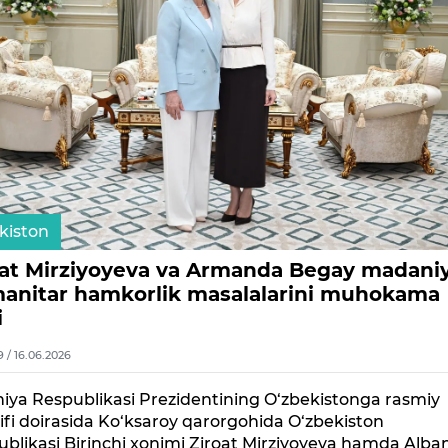
kiston
oat Mirziyoyeva va Armanda Begay madani
anitar hamkorlik masalalarini muhokama
i
9 / 16.06.2026
iya Respublikasi Prezidentining O‘zbekistonga rasmiy
ifi doirasida Ko‘ksaroy qarorgohida O‘zbekiston
blikasi Birinchi xonimi Ziroat Mirziyoyeva hamda Alba