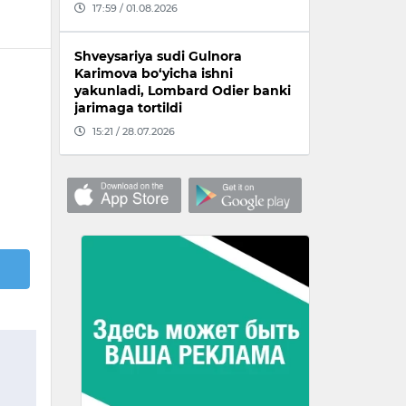
17:59 / 01.08.2026
Shveysariya sudi Gulnora
Karimova bo‘yicha ishni
yakunladi, Lombard Odier banki
jarimaga tortildi
15:21 / 28.07.2026