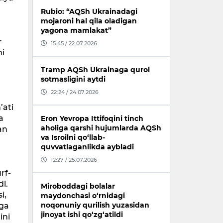
Rubio: “AQSh Ukrainadagi
mojaroni hal qila oladigan
yagona mamlakat”
r
15:45 / 22.07.2026
ni
Tramp AQSh Ukrainaga qurol
sotmasligini aytdi
22:24 / 24.07.2026
’ati
a
Eron Yevropa Ittifoqini tinch
aholiga qarshi hujumlarda AQSh
an
va Isroilni qo‘llab-
quvvatlaganlikda aybladi
12:27 / 25.07.2026
rf-
di.
Miroboddagi bolalar
i,
maydonchasi o‘rnidagi
noqonuniy qurilish yuzasidan
iga
jinoyat ishi qo‘zg‘atildi
ini