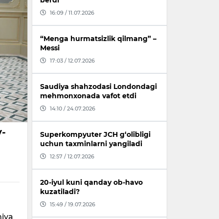
berdi
16:09 / 11.07.2026
“Menga hurmatsizlik qilmang” –
Messi
17:03 / 12.07.2026
Saudiya shahzodasi Londondagi
mehmonxonada vafot etdi
14:10 / 24.07.2026
y-
Superkompyuter JCH g‘olibligi
uchun taxminlarni yangiladi
12:57 / 12.07.2026
20-iyul kuni qanday ob-havo
kuzatiladi?
15:49 / 19.07.2026
niya