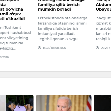
ida
familiya qilib berish
Abdum
at bo‘yicha
mumkin bo‘ladi
Ubaydu
amli o‘quv
O‘zbekistonda ota-onalarga
7-avgus
ti o‘tkazildi
farzandiga otasining ismini
xizmat k
uni Toshkent
familiya sifatida berish
murabbiy
oporti tashabbusi
imkoniyati yaratiladi.
fanlari 
ent viloyatining
Tegishli qonun 8 avgu…
taniqli 
chiq tumanida
15:31 / 08.08.2026
09:26 /
avfsizlig…
08.2026