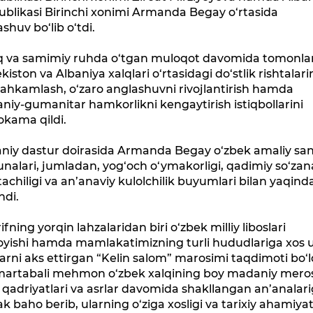
blikasi Birinchi xonimi Armanda Begay o‘rtasida
shuv bo‘lib o‘tdi.
q va samimiy ruhda o‘tgan muloqot davomida tomonla
kiston va Albaniya xalqlari o‘rtasidagi do‘stlik rishtalari
ahkamlash, o‘zaro anglashuvni rivojlantirish hamda
iy-gumanitar hamkorlikni kengaytirish istiqbollarini
kama qildi.
niy dastur doirasida Armanda Begay o‘zbek amaliy san
alari, jumladan, yog‘och o‘ymakorligi, qadimiy so‘zan
achiligi va an’anaviy kulolchilik buyumlari bilan yaqind
hdi.
ifning yorqin lahzalaridan biri o‘zbek milliy liboslari
yishi hamda mamlakatimizning turli hududlariga xos u
arni aks ettirgan “Kelin salom” marosimi taqdimoti bo‘l
 martabali mehmon o‘zbek xalqining boy madaniy meros
y qadriyatlari va asrlar davomida shakllangan an’analar
k baho berib, ularning o‘ziga xosligi va tarixiy ahamiyat