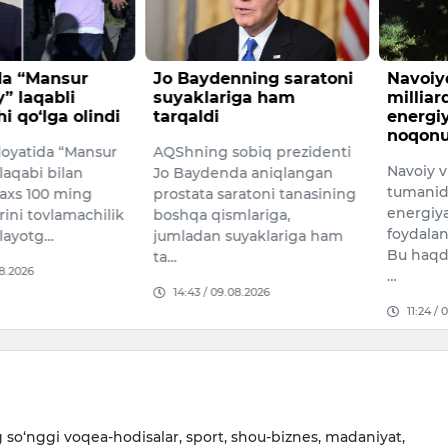
da “Mansur
Jo Baydenning saratoni
Navoiy
” laqabli
suyaklariga ham
milliar
i qo‘lga olindi
tarqaldi
energi
noqonu
loyatida “Mansur
AQShning sobiq prezidenti
Navoiy v
laqabi bilan
Jo Baydenda aniqlangan
tumanid
haxs 100 ming
prostata saratoni tanasining
energiy
ini tovlamachilik
boshqa qismlariga,
foydalan
 olayotg…
jumladan suyaklariga ham
Bu haqda
ta…
08.2026
…
14:43 / 09.08.2026
11:24 /
so‘nggi voqea-hodisalar, sport, shou-biznes, madaniyat,