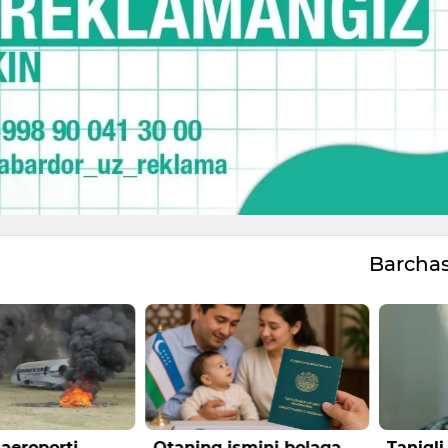
Barcha
aeroporti
Otaning ismini bolaga
Taniqli