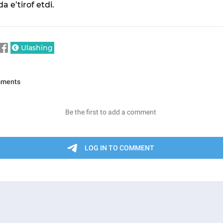
da e’tirof etdi.
Ulashing