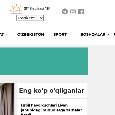
31°
Kechasi
18°
AT
O‘ZBEKISTON
SPORT
BOSHQALAR
Eng ko‘p o‘qilganlar
Isroil havo kuchlari Livan
janubidagi hududlarga zarbalar