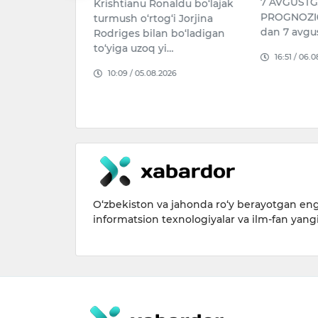
7 AVGUST
Krishtianu Ronaldu bo‘lajak
st kuni soat
PROGNOZI6 
turmush o‘rtog‘i Jorjina
0 da Toshkent
dan 7 avgu
Rodriges bilan bo‘ladigan
ashnobod
to‘yiga uzoq yi…
16:51 / 06.
hirinobod”
10:09 / 05.08.2026
udida 2004-yi…
026
O‘zbekiston va jahonda ro‘y berayotgan eng 
informatsion texnologiyalar va ilm-fan yang