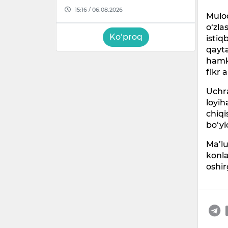
15:16 / 06.08.2026
Muloq
o‘zla
Ko‘proq
istiq
qayta
hamko
fikr 
Uchra
loyih
chiqi
bo‘yi
Ma’lu
konla
oshir