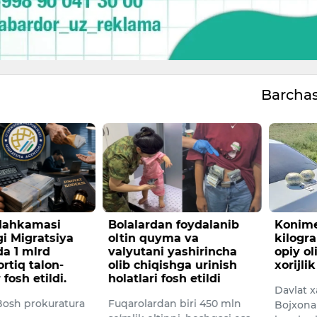
Barcha
 Mahkamasi
Bolalardan foydalanib
Konime
i Migratsiya
oltin quyma va
kilogr
da 1 mlrd
valyutani yashirincha
opiy o
rtiq talon-
olib chiqishga urinish
xorijli
 fosh etildi.
holatlari fosh etildi
Davlat x
osh prokuratura
Fuqarolardan biri 450 mln
Bojxona 