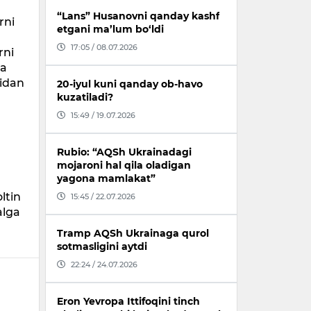
“Lans” Husanovni qanday kashf
rni
etgani ma’lum bo‘ldi
17:05 / 08.07.2026
rni
da
sidan
20-iyul kuni qanday ob-havo
kuzatiladi?
15:49 / 19.07.2026
Rubio: “AQSh Ukrainadagi
mojaroni hal qila oladigan
yagona mamlakat”
ltin
15:45 / 22.07.2026
alga
.
Tramp AQSh Ukrainaga qurol
sotmasligini aytdi
22:24 / 24.07.2026
Eron Yevropa Ittifoqini tinch