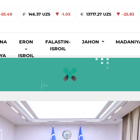
-55.49
₽
146.37 UZS
-1.05
€
13717.27 UZS
-25.83
INA
ERON
FALASTIN-
JAHON
MADANIY
–
ISROIL
IYA
ISROIL