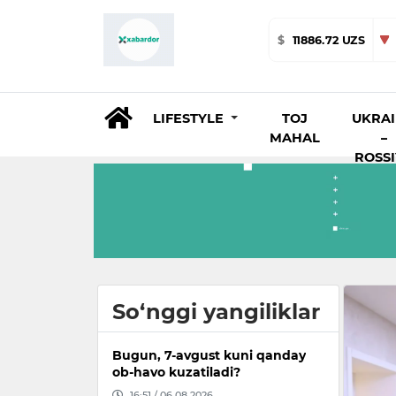
$
11886.72 UZS
LIFESTYLE
TOJ
UKRA
MAHAL
–
ROSS
So‘nggi yangiliklar
Bugun, 7-avgust kuni qanday
ob-havo kuzatiladi?
16:51 / 06.08.2026