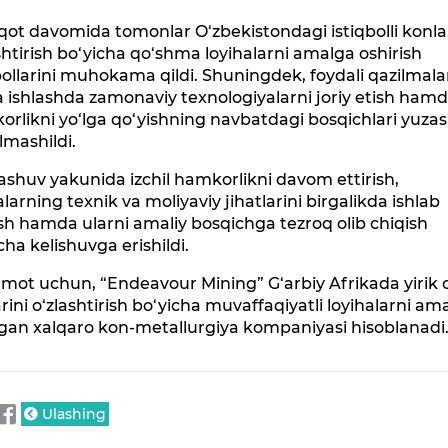
ot davomida tomonlar O‘zbekistondagi istiqbolli konla
shtirish bo‘yicha qo‘shma loyihalarni amalga oshirish
bollarini muhokama qildi. Shuningdek, foydali qazilmala
 ishlashda zamonaviy texnologiyalarni joriy etish ham
rlikni yo‘lga qo‘yishning navbatdagi bosqichlari yuza
almashildi.
shuv yakunida izchil hamkorlikni davom ettirish,
alarning texnik va moliyaviy jihatlarini birgalikda ishlab
sh hamda ularni amaliy bosqichga tezroq olib chiqish
cha kelishuvga erishildi.
mot uchun, “Endeavour Mining” G‘arbiy Afrikada yirik o
rini o‘zlashtirish bo‘yicha muvaffaqiyatli loyihalarni am
gan xalqaro kon-metallurgiya kompaniyasi hisoblanadi
Ulashing