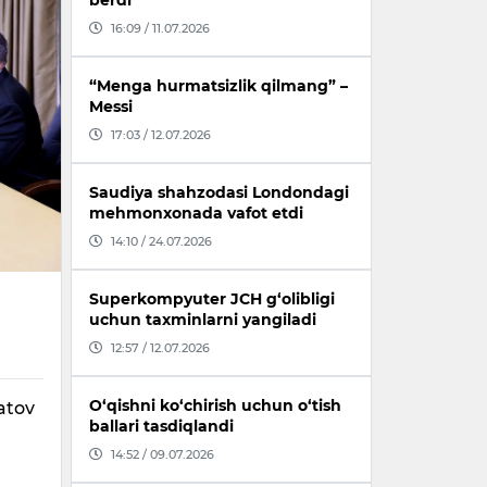
berdi
16:09 / 11.07.2026
“Menga hurmatsizlik qilmang” –
Messi
17:03 / 12.07.2026
Saudiya shahzodasi Londondagi
mehmonxonada vafot etdi
14:10 / 24.07.2026
Superkompyuter JCH g‘olibligi
uchun taxminlarni yangiladi
12:57 / 12.07.2026
O‘qishni ko‘chirish uchun o‘tish
ratov
ballari tasdiqlandi
14:52 / 09.07.2026