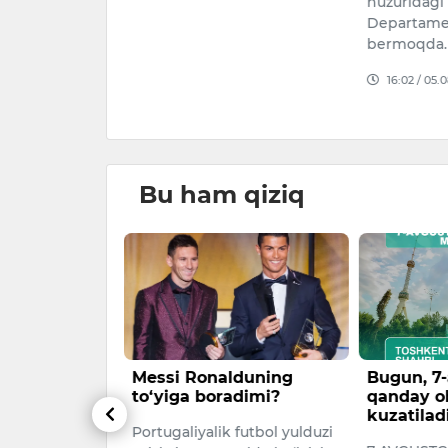
huzuridagi
26–2028
Departame
llion dollar
bermoqda.
blag‘ yo‘na…
16:02 / 05.
026
Bu ham qiziq
mast yigit
Messi Ronalduning
Bugun, 7-
a nisbatan
to‘yiga boradimi?
qanday o
katlar sodir
kuzatilad
Portugaliyalik futbol yulduzi