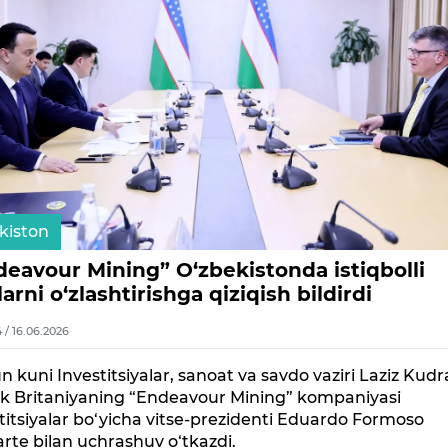
kiston
deavour Mining” O‘zbekistonda istiqbolli
arni o‘zlashtirishga qiziqish bildirdi
4 / 16.06.2026
un kuni Investitsiyalar, sanoat va savdo vaziri Laziz Kud
k Britaniyaning “Endeavour Mining” kompaniyasi
titsiyalar bo‘yicha vitse-prezidenti Eduardo Formoso
rte bilan uchrashuv o‘tkazdi.