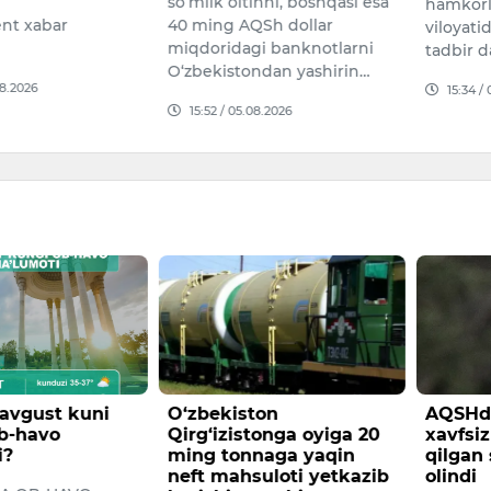
so‘mlik oltinni, boshqasi esa
hamkorl
nt xabar
40 ming AQSh dollar
viloyati
miqdoridagi banknotlarni
tadbir 
O‘zbekistondan yashirin…
08.2026
15:34 /
15:52 / 05.08.2026
avgust kuni
O‘zbekiston
AQSHd
b-havo
Qirg‘izistonga oyiga 20
xavfsiz
i?
ming tonnaga yaqin
qilgan 
neft mahsuloti yetkazib
olindi