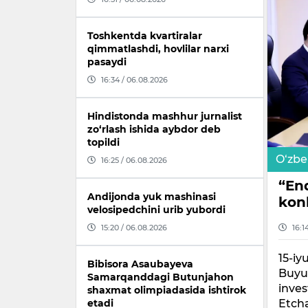
Toshkentda kvartiralar
qimmatlashdi, hovlilar narxi
pasaydi
16:34 / 06.08.2026
Hindistonda mashhur jurnalist
zo‘rlash ishida aybdor deb
topildi
O‘zbe
16:25 / 06.08.2026
“En
Andijonda yuk mashinasi
konl
velosipedchini urib yubordi
15:20 / 06.08.2026
16:1
15-iy
Bibisora Asaubayeva
Buyu
Samarqanddagi Butunjahon
inves
shaxmat olimpiadasida ishtirok
Etcha
etadi