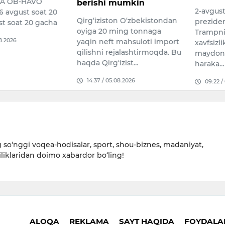
GA OB-HAVO
berishi mumkin
2-avgus
avgust soat 20
Qirg‘iziston O‘zbekistondan
prezide
st soat 20 gacha
oyiga 20 ming tonnaga
Trampnin
08.2026
yaqin neft mahsuloti import
xavfsizl
qilishni rejalashtirmoqda. Bu
maydoni
haqda Qirg‘izist…
haraka…
14:37 / 05.08.2026
09:22 /
so‘nggi voqea-hodisalar, sport, shou-biznes, madaniyat,
iliklaridan doimo xabardor bo‘ling!
ALOQA
REKLAMA
SAYT HAQIDA
FOYDALAN