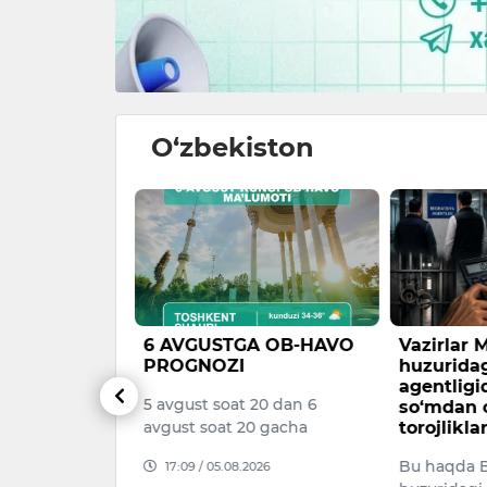
O‘zbekiston
nda
6 AVGUSTGA OB-HAVO
Vazirlar
ni
PROGNOZI
huzuridag
shga 463
agentligi
5 avgust soat 20 dan 6
r ajratiladi
so‘mdan o
avgust soat 20 gacha
torojliklar
 chorvachilik
Bu haqda B
17:09 / 05.08.2026
jlantirish